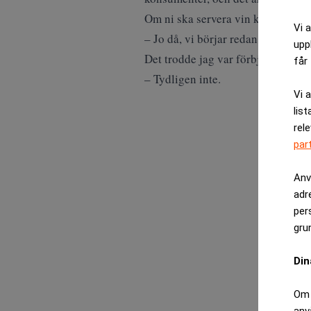
Om ni ska servera vin kan ni först
Vi 
– Jo då, vi börjar redan klockan 1
upp
Det trodde jag var förbjudet.
får 
– Tydligen inte.
Vi 
list
rel
par
Anv
adr
per
gru
Din
Om 