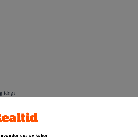
ig idag?
 ute i Älvsjö och roddar inför en mässa som börjar på fredag. D
och dryck. Skulle nog tro att det kommer en jäkla massa människ
r upp?
 en hel del människor från Systembolaget och en del restaurangfol
använder oss av kakor