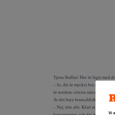
Tjena Staffan! Hur är läget med d
– Jo, det är mycket bra tack. Står
är nordens största mässa för mat 
Är det bara branschfolk som dyke
– Nej, inte alls. Klart att det är
Vi 
konsumenter, och det är ju kul.