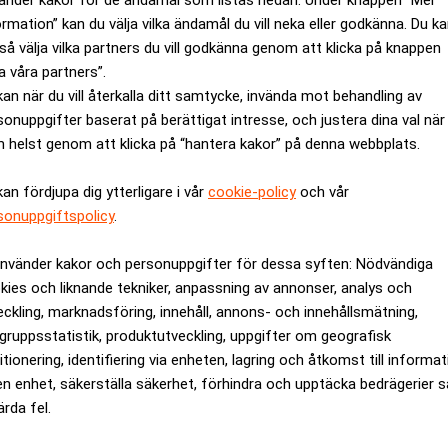
änder kakor för de ändamål som listas nedan. Under knappen “Mer
ormation” kan du välja vilka ändamål du vill neka eller godkänna. Du k
så välja vilka partners du vill godkänna genom att klicka på knappen
kningar?
a våra partners”.
n kommer och presenterar lite viner från sitt sortiment. Bland ann
kan när du vill återkalla ditt samtycke, invända mot behandling av
sonuppgifter baserat på berättigat intresse, och justera dina val när
 helst genom att klicka på “hantera kakor” på denna webbplats.
skt?
 kemiska besprutningar.
kan fördjupa dig ytterligare i vår
cookie-policy
och vår
viner?
sonuppgiftspolicy
.
t de kommer att bli populärt med ekologiska viner nu. Det har vari
it relativt höga beroende på låga volymer. Men nu vågar allt fler
använder kakor och personuppgifter för dessa syften: Nödvändiga
kies och liknande tekniker, anpassning av annonser, analys och
rna. Bengt Fritiofssons Cataratto kostar 69 spänn på systemet.
eckling, marknadsföring, innehåll, annons- och innehållsmätning,
gruppsstatistik, produktutveckling, uppgifter om geografisk
 inte göra, men jag kan tänka mig att många gör det. Det där med
itionering, identifiering via enheten, lagring och åtkomst till informa
 vin vill man kanske även ha ekologisk mat. Annars passar vinet b
en enhet, säkerställa säkerhet, förhindra och upptäcka bedrägerier 
ärda fel.
ANNONS