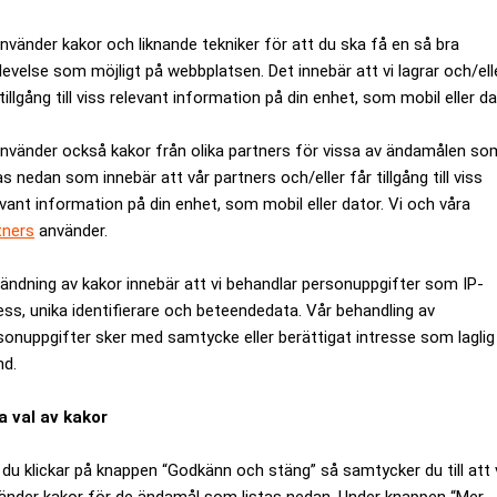
ås inte börja innan klockan 12.
använder kakor och liknande tekniker för att du ska få en så bra
0.
levelse som möjligt på webbplatsen. Det innebär att vi lagrar och/ell
tillgång till viss relevant information på din enhet, som mobil eller da
använder också kakor från olika partners för vissa av ändamålen so
ANNONS
as nedan som innebär att vår partners och/eller får tillgång till viss
evant information på din enhet, som mobil eller dator. Vi och våra
tners
använder.
ändning av kakor innebär att vi behandlar personuppgifter som IP-
ess, unika identifierare och beteendedata. Vår behandling av
sonuppgifter sker med samtycke eller berättigat intresse som laglig
nd.
a val av kakor
du klickar på knappen “Godkänn och stäng” så samtycker du till att 