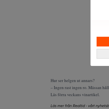
Hur ser helgen ut annars?
– Ingen rast ingen ro. Mässan håll
Läs förra veckans vinartikel.
Läs mer från Realtid - vårt nyhetsb