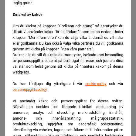
laglig grund.
miljarder kronor av korrupta statliga tjänstemän.
Storägarna AMF och Alecta har inte sagt hur de kommer
Dina val av kakor
att rösta på stämman.
Om du klickar på knappen “Godkänn och stäng” så samtycker du
Folksam, en annan storägare, har fortsatt förtroende för
till att vi använder kakor för de ändamål som listas nedan. Under
knappen “Mer information” kan du välja vilka ändamål du vill neka
Swedbank.
eller godkänna. Du kan också välja vilka partners du vill godkänna
– Ja, för närvarande står vi fast vid att rösta för
genom att klicka på knappen “visa våra partners”.
Du kan när du vill återkalla ditt samtycke, invända mot behandling
valberedningens förslag, då röstar vi också för
av personuppgifter baserat på berättigat intresse, och justera dina
ansvarsfrihet, säger Carina Lundberg Markow, ansvarig
val när som helst genom att klicka på “hantera kakor” på denna
webbplats.
för ägarfrågor, till Sveriges Radio.
Du kan fördjupa dig ytterligare i vår
cookie-policy
och vår
personuppgiftspolicy
.
Läs mer från Realtid - vårt nyhetsbrev
Vi använder kakor och personuppgifter för dessa syften:
Prenumerera
är kostnadsfritt:
Nödvändiga cookies och liknande tekniker, anpassning av
annonser, analys och utveckling, marknadsföring, innehåll,
annons- och innehållsmätning, målgruppsstatistik,
Aktiespararna
Birgitte Bonessen
Swedbank
produktutveckling, uppgifter om geografisk positionering,
identifiering via enheten, lagring och åtkomst till information på en
enhet, säkerställa säkerhet, förhindra och upptäcka bedrägerier