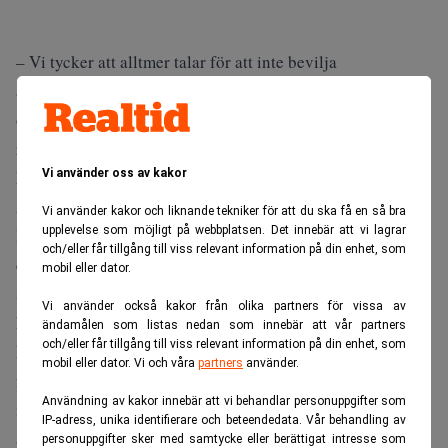
– Vi tycker att alltmer talar för att inte bevilja
ansvarsfrihet på bolagsstämman. Det är för många
oklarheter och för många signaler om att något inte står
rätt till i banken när det kommer till hur man arbetar mot
korruption och penningtvätt. Det säger Joacim Olsson, vd
Vi använder oss av kakor
Aktiespararna, till Sveriges Radio.
Vi använder kakor och liknande tekniker för att du ska få en så bra
upplevelse som möjligt på webbplatsen. Det innebär att vi lagrar
Inför stämman i Swedbank på torsdag står en sak i
och/eller får tillgång till viss relevant information på din enhet, som
centrum, och det är frågan om Swedbanks vd och styrelse
mobil eller dator.
ska beviljas ansvarsfrihet eller inte efter de uppgifter som
Vi använder också kakor från olika partners för vissa av
kommit fram om misstänkt penningtvätt.
ändamålen som listas nedan som innebär att vår partners
och/eller får tillgång till viss relevant information på din enhet, som
Enligt de nya uppgifter som SVT rapporterar om tisdagen
mobil eller dator. Vi och våra
partners
använder.
fanns det så sent som hösten 2018 fortfarande kvar kunder
Användning av kakor innebär att vi behandlar personuppgifter som
i banken med kopplingar till den så kallade Magnitskij-
IP-adress, unika identifierare och beteendedata. Vår behandling av
affären, då den ryska statskassan plundrades på omkring 2
personuppgifter sker med samtycke eller berättigat intresse som