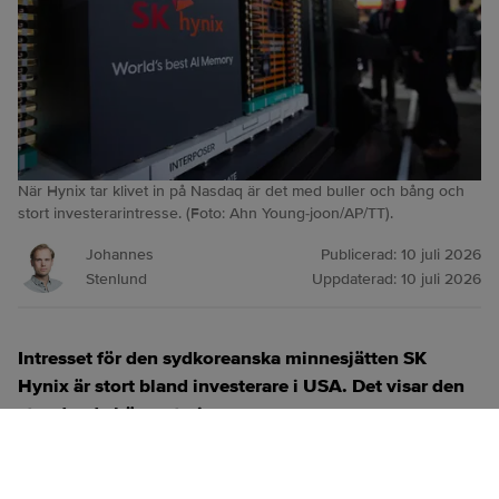
När Hynix tar klivet in på Nasdaq är det med buller och bång och
stort investerarintresse. (Foto: Ahn Young-joon/AP/TT).
Johannes
Publicerad:
10 juli 2026
Stenlund
Uppdaterad:
10 juli 2026
Intresset för den sydkoreanska minnesjätten SK
Hynix är stort bland investerare i USA. Det visar den
stundande börsnoteringen.
ANNONS