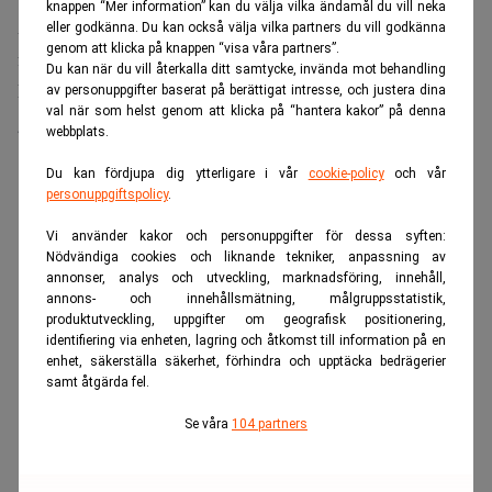
knappen “Mer information” kan du välja vilka ändamål du vill neka
Aktien gick upp 2 procent efter positiv
eller godkänna. Du kan också välja vilka partners du vill godkänna
genom att klicka på knappen “visa våra partners”.
försäljningsstatistik.
Du kan när du vill återkalla ditt samtycke, invända mot behandling
Efter en ny lägstanotering noterades dollarn till 1:3267
av personuppgifter baserat på berättigat intresse, och justera dina
val när som helst genom att klicka på “hantera kakor” på denna
gentemot euron.
webbplats.
ANNONS
Du kan fördjupa dig ytterligare i vår
cookie-policy
och vår
personuppgiftspolicy
.
Vi använder kakor och personuppgifter för dessa syften:
Nödvändiga cookies och liknande tekniker, anpassning av
annonser, analys och utveckling, marknadsföring, innehåll,
annons- och innehållsmätning, målgruppsstatistik,
produktutveckling, uppgifter om geografisk positionering,
identifiering via enheten, lagring och åtkomst till information på en
enhet, säkerställa säkerhet, förhindra och upptäcka bedrägerier
samt åtgärda fel.
Se våra
104 partners