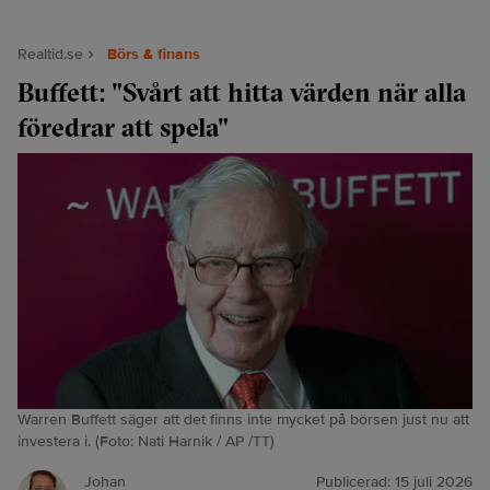
Realtid.se
Börs & finans
Buffett: "Svårt att hitta värden när alla
föredrar att spela"
Warren Buffett säger att det finns inte mycket på börsen just nu att
investera i. (Foto: Nati Harnik / AP /TT)
Johan
Publicerad:
15 juli 2026