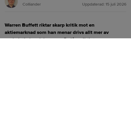
Colliander
Uppdaterad:
15 juli 2026
Warren Buffett riktar skarp kritik mot en
aktiemarknad som han menar drivs allt mer av
spekulativ handel snarare än långsiktigt
investerande.
ANNONS