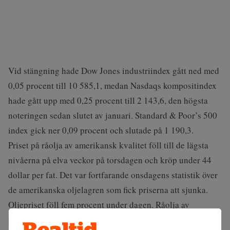
Vid stängning hade Dow Jones industriindex gått ned med
0,05 procent till 10 585,1, medan Nasdaqs kompositindex
hade gått upp med 0,25 procent till 2 143,6, den högsta
noteringen sedan slutet av januari. Standard & Poor’s 500
index gick ner 0,09 procent och slutade på 1 190,3.
Priset på råolja av amerikansk kvalitet föll till de lägsta
nivåerna på elva veckor på torsdagen och kröp under 44
dollar per fat. Det var fortfarande onsdagens statistik över
de amerikanska oljelagren som fick priserna att sjunka.
Oljepriset föll fem procent under dagen. Råolja av
amerikansk kvalitet sjönk med 2:24 dollar till 43:25 dollar