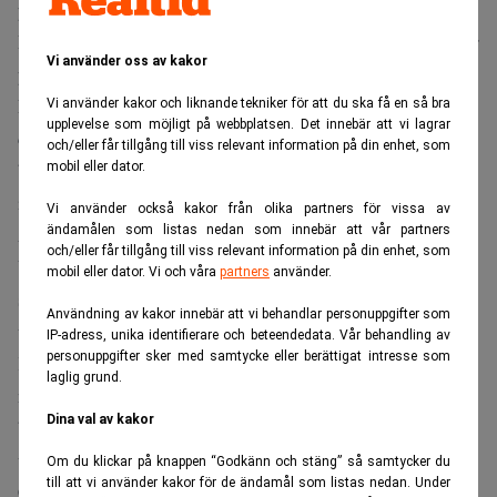
per fat, den lägsta nivån sedan den 10 september. Priset på
Brent-olja sjönk samtidigt med 2:16 dollar till 40:15 dollar
Vi använder oss av kakor
per fat.
Det sammanlagda oljeprisraset under de senaste två
Vi använder kakor och liknande tekniker för att du ska få en så bra
upplevelse som möjligt på webbplatsen. Det innebär att vi lagrar
dagarna är det fjärde största i den amerikanska Nymex-
och/eller får tillgång till viss relevant information på din enhet, som
börsens historia och det största sedan Kuwaitkrigets dagar
mobil eller dator.
i januari 1991.
Vi använder också kakor från olika partners för vissa av
Allra bäst gick mikrochipstillverkaren Intels aktie.
ändamålen som listas nedan som innebär att vår partners
och/eller får tillgång till viss relevant information på din enhet, som
Uppgången var hela 8 procent efter en ny kvartalsprognos
mobil eller dator. Vi och våra
partners
använder.
som förutspår stark efterfrågan på mikroprocessorer i hela
Användning av kakor innebär att vi behandlar personuppgifter som
världen.
IP-adress, unika identifierare och beteendedata. Vår behandling av
personuppgifter sker med samtycke eller berättigat intresse som
Klädkedjan Gap föll med nära 4 procent sedan bolaget
laglig grund.
meddelat att dess försäljning i november i jämförbara
Dina val av kakor
butiker minskade med 4 procent, vilket var klart sämre än
väntat.
Om du klickar på knappen “Godkänn och stäng” så samtycker du
till att vi använder kakor för de ändamål som listas nedan. Under
Coffee shop-kedjan Starbucks höjde Nasdaq-börsen.