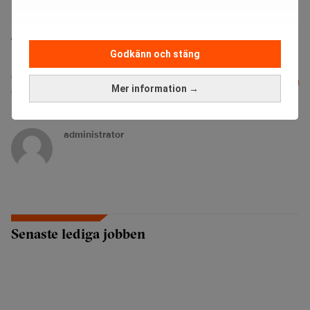
TT
Godkänn och stäng
Läs mer från Realtid - vårt nyhetsbrev
Prenumerera
Mer information →
är kostnadsfritt:
administrator
Senaste lediga jobben