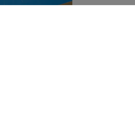
van har väckt etiska och
Publicerad:
11 juli 2026
Uppdaterad:
11 juli 2026