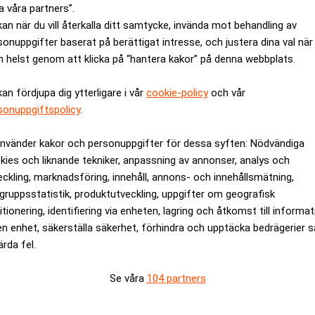
a våra partners”.
es 3:12-reglerna, och i vissa fall som inkomst av tjänst.
kan när du vill återkalla ditt samtycke, invända mot behandling av
ndigheterna inte har något att invända i sak mot kammarrättens
sonuppgifter baserat på berättigat intresse, och justera dina val när
ena inte innebär att Skatteverket och AO anser att Högsta förv
 helst genom att klicka på “hantera kakor” på denna webbplats.
kan fördjupa dig ytterligare i vår
cookie-policy
och vår
anden är att, för det fall att HFD beslutar att bevilja prövnings
sonuppgiftspolicy
.
 HFD att pröva målen i hela dess omfattning”.
tefrågan ska kunna prövas om det blir aktuellt. Om HFD inte bevi
använder kakor och personuppgifter för dessa syften: Nödvändiga
avsikt att återkalla vårt överklagande, säger Tomas Algotsson, e
kies och liknande tekniker, anpassning av annonser, analys och
eckling, marknadsföring, innehåll, annons- och innehållsmätning,
gruppsstatistik, produktutveckling, uppgifter om geografisk
rev är kostnadsfritt:
Prenumerera
itionering, identifiering via enheten, lagring och åtkomst till informa
en enhet, säkerställa säkerhet, förhindra och upptäcka bedrägerier 
artners
Segulah
Skatteverket
Triton
ärda fel.
Se våra
104 partners