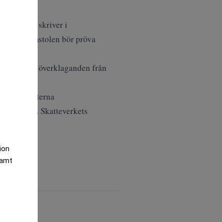
 domar oc skriver i
altningsdomstolen bör pröva
tillstånd på överklaganden från
ljar motparterna
nhetschef på Skatteverkets
tion
samt