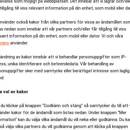
levelse som möjligt på webbplatsen. Det innebär att vi lagrar och/ell
tillgång till viss relevant information på din enhet, som mobil eller da
använder också kakor från olika partners för vissa av ändamålen so
as nedan som innebär att vår partners och/eller får tillgång till viss
evant information på din enhet, som mobil eller dator. Vi och våra
tners
använder.
ändning av kakor innebär att vi behandlar personuppgifter som IP-
ess, unika identifierare och beteendedata. Vår behandling av
sonuppgifter sker med samtycke eller berättigat intresse som laglig
nd.
a val av kakor
 domarna trots att myndigheten anser att dessa överensstämmer 
du klickar på knappen “Godkänn och stäng” så samtycker du till att 
processuella skäl, med hänsyn till att motparterna överklagar. D
änder kakor för de ändamål som listas nedan. Under knappen “Mer
ormation” kan du välja vilka ändamål du vill neka eller godkänna. Du k
så välja vilka partners du vill godkänna genom att klicka på knappen
eddelades i april av Kammarrätten i Stockholm och enligt doma