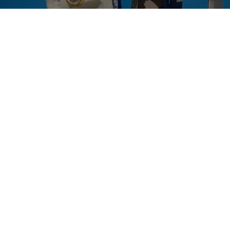
i gåva från Qatar, ska ha renoverats för omkring 3,8 miljarder kronor. Gå
ia Demaree Nikhinson/AP/TT