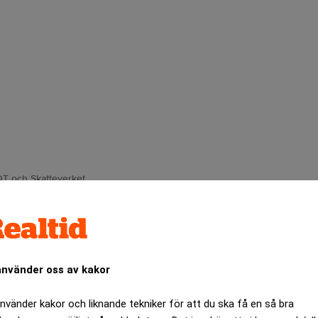
QT och Skatteverket.
udet hos Skatteverket har överklagat flera av kammarrätt
använder oss av kakor
italverksamhet.
använder kakor och liknande tekniker för att du ska få en så bra
ANNONS