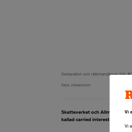
Deklaration och rättshandlingar från E
Sara Johansson
Skatteverket och Allmänna Omb
Vi 
kallad carried interest i riskkap
Vi 