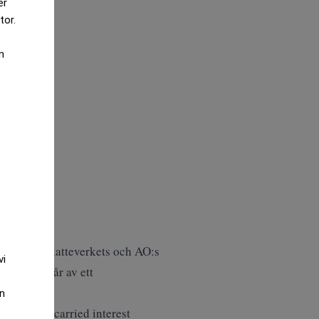
er
tor.
m
i sak med Skatteverkets och AO:s
vi
etta framgår av ett
an
rna skall carried interest