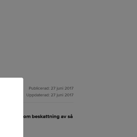
Publicerad:
27 juni 2017
Uppdaterad:
27 juni 2017
ens domar om beskattning av så