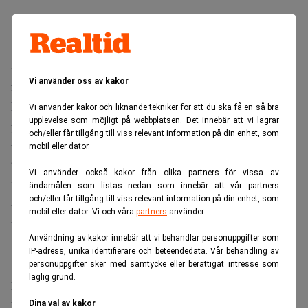
Skatteinkomsterna under månaden var något högre än
Vi använder oss av kakor
förväntat men samtidigt var utbetalningarna högre.
Det primära saldot var 2,4 miljarder kronor lägre än
Vi använder kakor och liknande tekniker för att du ska få en så bra
upplevelse som möjligt på webbplatsen. Det innebär att vi lagrar
prognos. Det beror främst på att myndigheternas
och/eller får tillgång till viss relevant information på din enhet, som
utbetalningar var cirka 6 miljarder kronor högre, med
mobil eller dator.
högre utbetalningar från Kammarkollegiet och
Vi använder också kakor från olika partners för vissa av
Kulturrådet. Detta motverkades av att skatteinkomsterna
ändamålen som listas nedan som innebär att vår partners
och/eller får tillgång till viss relevant information på din enhet, som
var cirka 4 miljarder kronor högre än beräknat.
mobil eller dator. Vi och våra
partners
använder.
Riksgäldens nettoutlåning till myndigheter med flera var
Användning av kakor innebär att vi behandlar personuppgifter som
1,9 miljarder kronor lägre än prognos. Det beror på lägre
IP-adress, unika identifierare och beteendedata. Vår behandling av
utlåning till ett antal myndigheter.
personuppgifter sker med samtycke eller berättigat intresse som
laglig grund.
Räntebetalningarna på statsskulden var 0,5 miljarder
kronor lägre än prognos.
Dina val av kakor