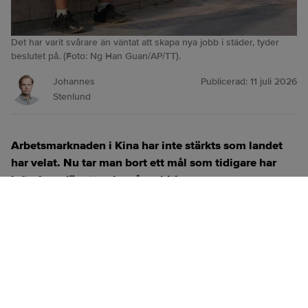
Det har varit svårare än väntat att skapa nya jobb i städer, tyder
beslutet på. (Foto: Ng Han Guan/AP/TT).
Johannes
Publicerad:
11 juli 2026
Stenlund
Arbetsmarknaden i Kina har inte stärkts som landet
har velat. Nu tar man bort ett mål som tidigare har
lyfts fram för att peka på ambition.
ANNONS