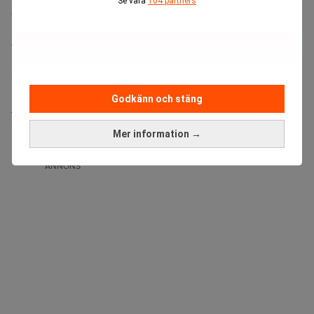
Se våra
104 partners
Senaste lediga jobben
Bolagsjurist till Eltel AB
Placering:
Bromma, Stockholm
Sista ansökningsdag:
21/08/2026
Godkänn och stäng
Medarbetare inom Intern styrning och kontroll till Alecta
Sista ansökningsdag:
13/06/2026
Mer information →
ANNONS