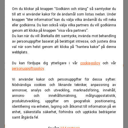
För tolvmånadersperioden till och med maj 2021 visade
Om du klickar på knappen “Godkänn och stäng” så samtycker du
statens betalningar ett underskott på 121,4 miljarder
till att vi använder kakor för de ändamål som listas nedan. Under
knappen “Mer information” kan du välja vilka ändamål du vill neka
kronor.
eller godkänna. Du kan också välja vilka partners du vill godkänna
genom att klicka på knappen “visa våra partners”.
Statsskulden uppgick till 1 200 miljarder kronor i slutet av
Du kan när du vill återkalla ditt samtycke, invända mot behandling
maj.
av personuppgifter baserat på berättigat intresse, och justera dina
val när som helst genom att klicka på “hantera kakor” på denna
webbplats.
Läs mer från Realtid - vårt nyhetsbrev
Du kan fördjupa dig ytterligare i vår
cookie-policy
och vår
Prenumerera
är kostnadsfritt:
personuppgiftspolicy
.
Vi använder kakor och personuppgifter för dessa syften:
Riksgälden
Nödvändiga cookies och liknande tekniker, anpassning av
annonser, analys och utveckling, marknadsföring, innehåll,
annons- och innehållsmätning, målgruppsstatistik,
produktutveckling, uppgifter om geografisk positionering,
Realtid.se
identifiering via enheten, lagring och åtkomst till information på en
enhet, säkerställa säkerhet, förhindra och upptäcka bedrägerier
samt åtgärda fel.