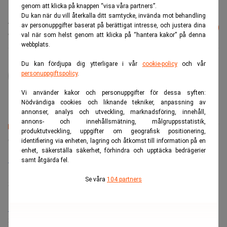
genom att klicka på knappen “visa våra partners”.
Du kan när du vill återkalla ditt samtycke, invända mot behandling
Läs mer från Realtid - vårt nyhetsbrev
av personuppgifter baserat på berättigat intresse, och justera dina
Prenumerera
är kostnadsfritt:
val när som helst genom att klicka på “hantera kakor” på denna
webbplats.
Du kan fördjupa dig ytterligare i vår
cookie-policy
och vår
administrator
personuppgiftspolicy
.
Vi använder kakor och personuppgifter för dessa syften:
Nödvändiga cookies och liknande tekniker, anpassning av
annonser, analys och utveckling, marknadsföring, innehåll,
annons- och innehållsmätning, målgruppsstatistik,
produktutveckling, uppgifter om geografisk positionering,
Senaste lediga jobben
identifiering via enheten, lagring och åtkomst till information på en
enhet, säkerställa säkerhet, förhindra och upptäcka bedrägerier
Bolagsjurist till Eltel AB
samt åtgärda fel.
Placering:
Bromma, Stockholm
Se våra
104 partners
Sista ansökningsdag:
21/08/2026
Medarbetare inom Intern styrning och kontroll till Alecta
Sista ansökningsdag:
13/06/2026