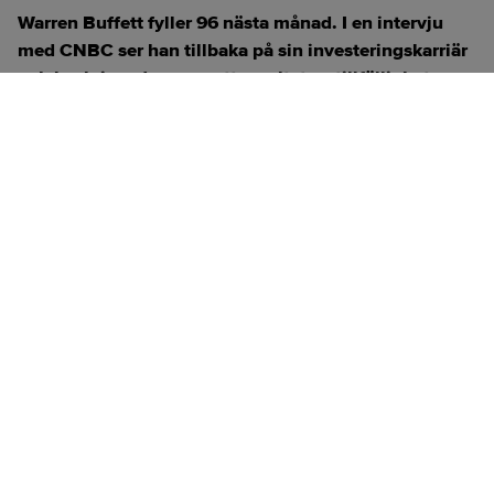
Warren Buffett fyller 96 nästa månad. I en intervju
med CNBC ser han tillbaka på sin investeringskarriär
och beskriver den som ett resultat av tillfälligheter.
ANNONS