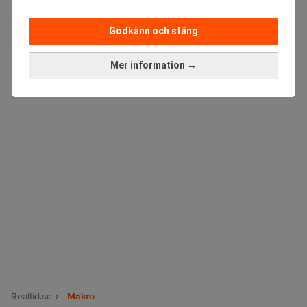
Godkänn och stäng
ANNONS
Mer information →
Realtid.se
Makro