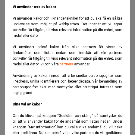
Vi använder oss av kakor
Nordea lär vara intresserat av att köpa den nordiska
Vi använder kakor och liknande tekniker för att du ska få en så bra
verksamheten och det brittiska livförsäkringsbolaget
upplevelse som möjligt på webbplatsen. Det innebär att vi lagrar
Friends Provident sägs intressera sig för den brittiska
och/eller får tillgång till viss relevant information på din enhet, som
mobil eller dator.
verksamheten.
Morgan Stanley, som är rådgivare åt Skandia, lär nu
Vi använder också kakor från olika partners för vissa av
ändamålen som listas nedan som innebär att vår partners
förbereda försäljningsprospekt för vart och ett av
och/eller får tillgång till viss relevant information på din enhet, som
Skandias tre verksamhetsområden: Storbritannien,
mobil eller dator. Vi och våra
partners
använder.
Skandinavien och den internationella verksamheten.
Användning av kakor innebär att vi behandlar personuppgifter som
Spekulanterna kommer att kontaktas inom de närmaste
IP-adress, unika identifierare och beteendedata. Vår behandling av
personuppgifter sker med samtycke eller berättigat intresse som
veckorna, enligt tidningen. Något som dock varken
laglig grund.
Skandia eller Morgan Stanley vill kommentera.
Dina val av kakor
Om Skandia skulle styckas kan även det franska
försäkringsbolaget Axa eller nederländska Aegon vara
Om du klickar på knappen “Godkänn och stäng” så samtycker du
till att vi använder kakor för de ändamål som listas nedan. Under
intresserat, skriver Financial Times.
knappen “Mer information” kan du välja vilka ändamål du vill neka
TT
eller godkänna. Du kan också välja vilka partners du vill godkänna