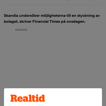
Skandia undersöker möjligheterna till en styckning av
bolaget, skriver Financial Times på onsdagen.
ANNONS