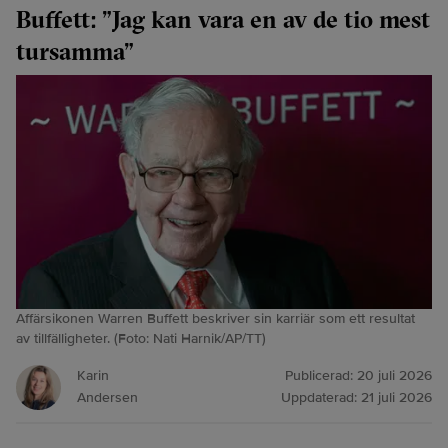
Buffett: ”Jag kan vara en av de tio mest
tursamma”
Affärsikonen Warren Buffett beskriver sin karriär som ett resultat
av tillfälligheter. (Foto: Nati Harnik/AP/TT)
Karin
Publicerad:
20 juli 2026
Andersen
Uppdaterad:
21 juli 2026