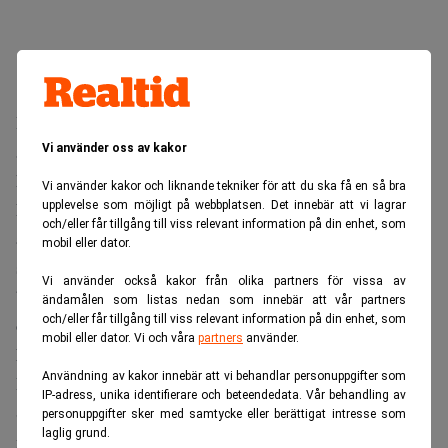
Budet på 60,50 dollar per aktie
värderar PayPal
till drygt
53 miljarder dollar, motsvarande omkring 500 miljarder
Vi använder oss av kakor
kronor.
Vi använder kakor och liknande tekniker för att du ska få en så bra
upplevelse som möjligt på webbplatsen. Det innebär att vi lagrar
Enlig
t Reuters
källa är styrelsens preliminära bedömning
och/eller får tillgång till viss relevant information på din enhet, som
att prislappen visserligen innebär en premie mot den
mobil eller dator.
senaste tidens kurs, men att den inte speglar det värde
Vi använder också kakor från olika partners för vissa av
bolaget kan skapa de kommande åren om ledningens
ändamålen som listas nedan som innebär att vår partners
och/eller får tillgång till viss relevant information på din enhet, som
omställningsplan lyckas.
mobil eller dator. Vi och våra
partners
använder.
Missa inte
:
PayPal lägger ner sitt riskkapital efter 10 år.
Användning av kakor innebär att vi behandlar personuppgifter som
Realtid
IP-adress, unika identifierare och beteendedata. Vår behandling av
Styrelsen väger samtidigt in annat än priset. Hur säker
personuppgifter sker med samtycke eller berättigat intresse som
laglig grund.
finansieringen är, vilka konkurrensrättsliga hinder en affär