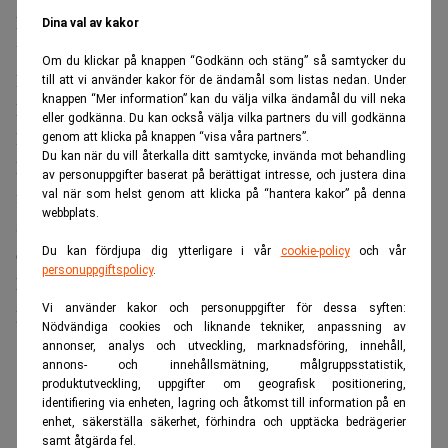
kan möta och hur lång tid en process skulle ta.
Dina val av kakor
Ytterligare styrelsemöten är inplanerade, uppger källan.
Om du klickar på knappen “Godkänn och stäng” så samtycker du
PayPal har ännu inte lämnat något formellt svar på budet.
till att vi använder kakor för de ändamål som listas nedan. Under
knappen “Mer information” kan du välja vilka ändamål du vill neka
Femtio miljarder dollar i lånelöften
eller godkänna. Du kan också välja vilka partners du vill godkänna
Budgivarna arbetar med att adressera invändningarna. JP
genom att klicka på knappen “visa våra partners”.
Du kan när du vill återkalla ditt samtycke, invända mot behandling
Morgan och Morgan Stanley har ställt upp med ett
av personuppgifter baserat på berättigat intresse, och justera dina
finansieringspaket på omkring 50 miljarder dollar,
val när som helst genom att klicka på “hantera kakor” på denna
webbplats.
samtidigt som bankerna är rådgivare åt konsortiet. Stripe
och Advent bidrar med 17 miljarder dollar i eget kapital.
Du kan fördjupa dig ytterligare i vår
cookie-policy
och vår
personuppgiftspolicy
.
Läs även:
”PayPal-maffian” blev techmiljardärer – nu
Vi använder kakor och personuppgifter för dessa syften:
pressat betalbolag. Dagens PS
Nödvändiga cookies och liknande tekniker, anpassning av
annonser, analys och utveckling, marknadsföring, innehåll,
ANNONS
annons- och innehållsmätning, målgruppsstatistik,
produktutveckling, uppgifter om geografisk positionering,
identifiering via enheten, lagring och åtkomst till information på en
enhet, säkerställa säkerhet, förhindra och upptäcka bedrägerier
samt åtgärda fel.