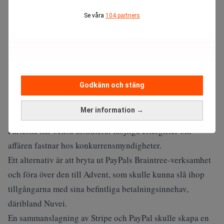
Se våra
104 partners
Godkänn och stäng
Mer information →
Parterna har också diskuterat möjliga eftergifter om
affären fastnar hos konkurrensmyndigheter.
Ett alternativ är att bryta ut PayPals Braintree-verksamhet
och föra över den till Advent, som skulle kunna slå ihop
tillgångarna med sina befintliga betalningsinnehav,
däribland Nuvei.
En sammanslagning av Stripe och PayPal skulle skapa en