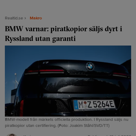
Realtid.se
Makro
BMW varnar: piratkopior säljs dyrt i
Ryssland utan garanti
BMW-modell från märkets officiella produktion. I Ryssland säljs nu
piratkopior utan certifiering. (Foto: Joakim Ståhl/SVD/TT)