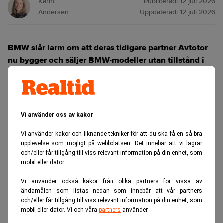
Karin
Publicerad:
12 juli 2026
Andersen
Uppdaterad:
12 juli 2026
BMW slår larm om att deras tidigare partner Avtotor
nu bygger och säljer BMW‑modeller utan tillstånd i
Ryssland. Bilarna saknar märkets kvalitetskontroll,
certifiering och digitala system – men köps ändå av
ryska kunder.
Vi använder oss av kakor
ANNONS
Vi använder kakor och liknande tekniker för att du ska få en så bra
upplevelse som möjligt på webbplatsen. Det innebär att vi lagrar
och/eller får tillgång till viss relevant information på din enhet, som
mobil eller dator.
Vi använder också kakor från olika partners för vissa av
ändamålen som listas nedan som innebär att vår partners
och/eller får tillgång till viss relevant information på din enhet, som
mobil eller dator. Vi och våra
partners
använder.