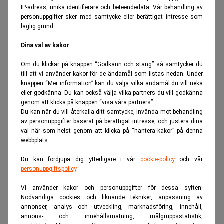
IP-adress, unika identifierare och beteendedata. Vår behandling av
personuppgifter sker med samtycke eller berättigat intresse som
laglig grund.
Dina val av kakor
Om du klickar på knappen “Godkänn och stäng” så samtycker du
till att vi använder kakor för de ändamål som listas nedan. Under
Daniel Sachs plockar hem en utdelning om 110.000
knappen “Mer information” kan du välja vilka ändamål du vill neka
kronor, dels genom en stiftelse.
eller godkänna. Du kan också välja vilka partners du vill godkänna
genom att klicka på knappen “visa våra partners”.
Marianne Rapp, mamma till Fredrik Rapp som sitter i
Du kan när du vill återkalla ditt samtycke, invända mot behandling
styrelsen, äger 126.500 aktier i Segulah, vilket gav en
av personuppgifter baserat på berättigat intresse, och justera dina
val när som helst genom att klicka på “hantera kakor” på denna
utdelning om 1.265.000 kronor.
webbplats.
Christer Villard som sitter i styrelsen äger 2.500 aktier i
Du kan fördjupa dig ytterligare i vår
cookie-policy
och vår
bolaget, vilket gav en utdelning om 25.000 kronor.
personuppgiftspolicy
.
Lennart Kalén som tidigare var senior advisor på Segulah
Vi använder kakor och personuppgifter för dessa syften:
Advisor äger 43.500 aktier i bolaget och fick därmed en
Nödvändiga cookies och liknande tekniker, anpassning av
utdelning om 435.000 kronor.
annonser, analys och utveckling, marknadsföring, innehåll,
annons- och innehållsmätning, målgruppsstatistik,
Segulahs årsstämman beslutade även att minska