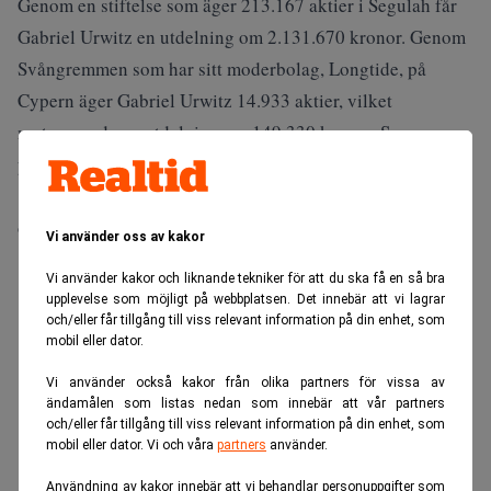
Genom en stiftelse som äger 213.167 aktier i Segulah får
Gabriel Urwitz en utdelning om 2.131.670 kronor. Genom
Svångremmen som har sitt moderbolag, Longtide, på
Cypern äger Gabriel Urwitz 14.933 aktier, vilket
motsvarande en utdelning om 149.330 kronor. Som
partner äger han även 161.550 aktier, motsvarande
1.615.500 kronor. Därutöver plockar även hans tre barn
och hustru in en utdelning om 1.700.000 kronor.
Vi använder oss av kakor
ANNONS
Vi använder kakor och liknande tekniker för att du ska få en så bra
upplevelse som möjligt på webbplatsen. Det innebär att vi lagrar
och/eller får tillgång till viss relevant information på din enhet, som
mobil eller dator.
Vi använder också kakor från olika partners för vissa av
ändamålen som listas nedan som innebär att vår partners
och/eller får tillgång till viss relevant information på din enhet, som
mobil eller dator. Vi och våra
partners
använder.
Användning av kakor innebär att vi behandlar personuppgifter som