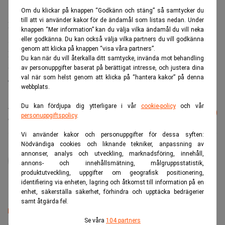
170 (2 975) och trea Saab 9-5 med 4 875 (7 185).
Om du klickar på knappen “Godkänn och stäng” så samtycker du
till att vi använder kakor för de ändamål som listas nedan. Under
Försäljningen av lastbilar ökade. I juni nyregistrerades
knappen “Mer information” kan du välja vilka ändamål du vill neka
3.819 lastbilar, en ökning med 2,8 procent.
eller godkänna. Du kan också välja vilka partners du vill godkänna
genom att klicka på knappen “visa våra partners”.
Bil Swedens prognos för 2005 ligger på 265.000 bilar
Du kan när du vill återkalla ditt samtycke, invända mot behandling
under hela året.
av personuppgifter baserat på berättigat intresse, och justera dina
val när som helst genom att klicka på “hantera kakor” på denna
TT
webbplats.
Läs mer från Realtid - vårt nyhetsbrev
Du kan fördjupa dig ytterligare i vår
cookie-policy
och vår
Prenumerera
personuppgiftspolicy
.
är kostnadsfritt:
Vi använder kakor och personuppgifter för dessa syften:
Nödvändiga cookies och liknande tekniker, anpassning av
administrator
annonser, analys och utveckling, marknadsföring, innehåll,
annons- och innehållsmätning, målgruppsstatistik,
produktutveckling, uppgifter om geografisk positionering,
identifiering via enheten, lagring och åtkomst till information på en
enhet, säkerställa säkerhet, förhindra och upptäcka bedrägerier
samt åtgärda fel.
Senaste lediga jobben
Se våra
104 partners