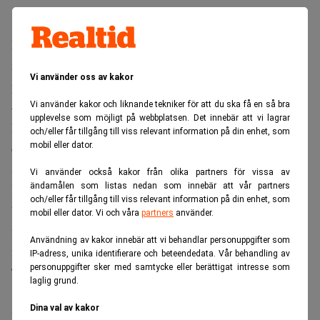
Det var ingen trängsel i bilhallarna i juni och totalt sett
minskade nyregistreringarna av personbilar med 2,7
Vi använder oss av kakor
procent jämfört med samma månad förra året.
– Vi tror att det handlar om den politiska turbulensen
Vi använder kakor och liknande tekniker för att du ska få en så bra
upplevelse som möjligt på webbplatsen. Det innebär att vi lagrar
kring bilbeskattningen och oklarheterna kring
och/eller får tillgång till viss relevant information på din enhet, som
mobil eller dator.
dieselbeskattningen, säger Ulf Perbo, vice vd på Bil
Sweden.
Vi använder också kakor från olika partners för vissa av
ändamålen som listas nedan som innebär att vår partners
I juni registrerades 26.454 nya personbilar, enligt
och/eller får tillgång till viss relevant information på din enhet, som
branschorganisationen Bil Sweden. Hittills i år har
mobil eller dator. Vi och våra
partners
använder.
försäljningen ökat med 1,2 procent jämfört med
Användning av kakor innebär att vi behandlar personuppgifter som
motsvarande period i fjol.
IP-adress, unika identifierare och beteendedata. Vår behandling av
personuppgifter sker med samtycke eller berättigat intresse som
Tätplatsen bland personbilarna har Volvo V/C70 med
laglig grund.
13.302 registreringar hittills i år, jämfört med 12.680
Dina val av kakor
under motsvarande period i fjol. Tvåa är Volvo V50 med 6