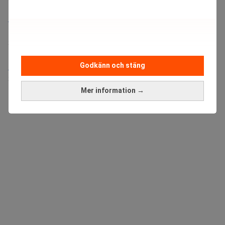
Bolagsjurist till Eltel AB
Placering:
Bromma, Stockholm
Sista ansökningsdag:
21/08/2026
Godkänn och stäng
Medarbetare inom Intern styrning och kontroll till Alecta
Sista ansökningsdag:
13/06/2026
Mer information →
ANNONS