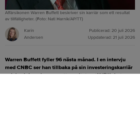
Affärsikonen Warren Buffett beskriver sin karriär som ett resultat
av tillfälligheter. (Foto: Nati Harnik/AP/TT)
Karin
Publicerad:
20 juli 2026
Andersen
Uppdaterad:
21 juli 2026
Warren Buffett fyller 96 nästa månad. I en intervju
med CNBC ser han tillbaka på sin investeringskarriär
och beskriver den som ett resultat av tillfälligheter.
ANNONS