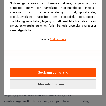
Nödvändiga cookies och liknande tekniker, anpassning av
annonser, analys och utveckling, marknadsföring, innehåll,
annons- och innehållsmätning, målgruppsstatistik,
produktutveckling, uppgifter om geografisk positionering,
identifiering via enheten, lagring och åtkomst till information på en
enhet, säkerställa säkerhet, förhindra och upptäcka bedrägerier
samt åtgärda fel.
Dollarförsärkningen försämrar också det amerikanska
näringslivets, liksom delar av den globala företagssektorn
Se våra
104 partners
som har stora inköp i dollar (ett svenskt exempel är H&M
som betalar med dollar för bomull som är en stor
insatsvara) konkurrenskraft. Drygt 40 procent av
försäljningen bland S&P-500 bolagen (i princip de 500
Godkänn och stäng
största bolagen i USA) kommer från marknader utanför
landets gränser. Det riskerar att slå mot vinstmarginalerna
Mer information →
i det amerikanska näringslivet och därmed mot, alltjämt,
högt uppskruvade och likviditetsdopade
värderingsmultiplar i många exportberoende bolag.