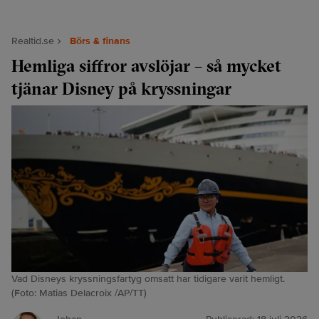
Realtid.se
Börs & finans
Hemliga siffror avslöjar – så mycket
tjänar Disney på kryssningar
Vad Disneys kryssningsfartyg omsatt har tidigare varit hemligt.
(Foto: Matias Delacroix /AP/TT)