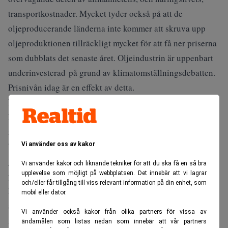
transportkostnader. Mycket tyder också på att de
oljeproducerande länderna inte kommer att skruva upp
oljeproduktionen tillräckligt mycket för att få ner priserna
som dubblats det senaste året. Oljeindustrin är uppenbart
underinvesterad på grund av klimatomställningsdebatten.
Prisnivån idag är en effekt av detta.
Detta kan i sin tur få den globala makroekonomin att
hamna i ett läge där efterfrågan försämras samtidigt som
marknadsräntorna stiger på grund av att inflationstrycket
biter sig fast. Det finns ju mycket tydliga bevis på att det
Vi använder oss av kakor
globala näringslivet har betydande och kostnadsdrivande
Vi använder kakor och liknande tekniker för att du ska få en så bra
upplevelse som möjligt på webbplatsen. Det innebär att vi lagrar
problem med sin komponentförsörjning. Det i sig kommer
och/eller får tillgång till viss relevant information på din enhet, som
leda till stigande priser på en lång rad av produkter som i
mobil eller dator.
slutändan måste betalas av den vanlige konsumenten.
Vi använder också kakor från olika partners för vissa av
Alternativet är krympande vinstmarginaler i näringslivet.
ändamålen som listas nedan som innebär att vår partners