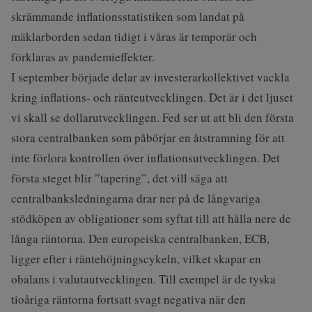
skrämmande inflationsstatistiken som landat på
mäklarborden sedan tidigt i våras är temporär och
förklaras av pandemieffekter.
I september började delar av investerarkollektivet vackla
kring inflations- och ränteutvecklingen. Det är i det ljuset
vi skall se dollarutvecklingen. Fed ser ut att bli den första
stora centralbanken som påbörjar en åtstramning för att
inte förlora kontrollen över inflationsutvecklingen. Det
första steget blir ”tapering”, det vill säga att
centralbanksledningarna drar ner på de långvariga
stödköpen av obligationer som syftat till att hålla nere de
långa räntorna. Den europeiska centralbanken, ECB,
ligger efter i räntehöjningscykeln, vilket skapar en
obalans i valutautvecklingen. Till exempel är de tyska
tioåriga räntorna fortsatt svagt negativa när den