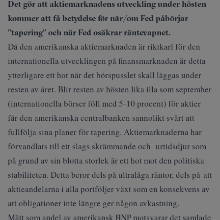
Det gör att aktiemarknadens utveckling under hösten
kommer att få betydelse för när/om Fed påbörjar
”tapering” och när Fed osäkrar räntevapnet.
Då den amerikanska aktiemarknaden är riktkarl för den
internationella utvecklingen på finansmarknaden är detta
ytterligare ett hot när det börspusslet skall läggas under
resten av året. Blir resten av hösten lika illa som september
(internationella börser föll med 5-10 procent) för aktier
får den amerikanska centralbanken sannolikt svårt att
fullfölja sina planer för tapering. Aktiemarknaderna har
förvandlats till ett slags skrämmande och urtidsdjur som
på grund av sin blotta storlek är ett hot mot den politiska
stabiliteten. Detta beror dels på ultralåga räntor, dels på att
aktieandelarna i alla portföljer växt som en konsekvens av
att obligationer inte längre ger någon avkastning.
Mätt som andel av amerikansk BNP motsvarar det samlade