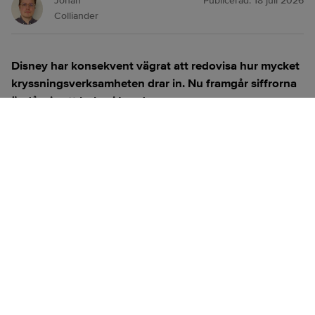
Johan
Publicerad:
18 juli 2026
Colliander
Disney har konsekvent vägrat att redovisa hur mycket
kryssningsverksamheten drar in. Nu framgår siffrorna
ändå, via ett bolag i London.
ANNONS