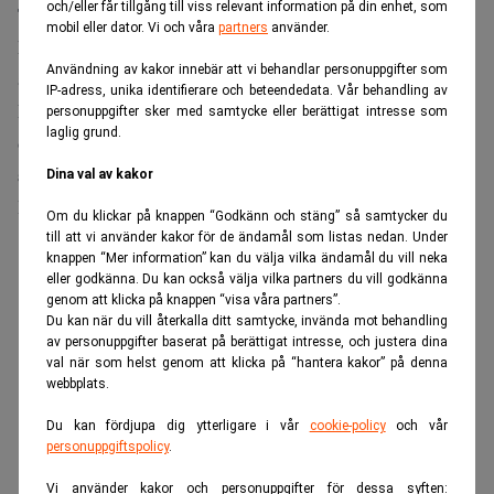
och/eller får tillgång till viss relevant information på din enhet, som
Till detta kan förstås läggas att stigande priser har skapat
mobil eller dator. Vi och våra
partners
använder.
krav, bland annat i Tyskland, på högre löner. Löneinflation
Användning av kakor innebär att vi behandlar personuppgifter som
är sticky och knappast temporär.
IP-adress, unika identifierare och beteendedata. Vår behandling av
Då den amerikanska aktiemarknaden är riktkarl för
personuppgifter sker med samtycke eller berättigat intresse som
laglig grund.
den internationella utvecklingen på finansmarknaden
är detta ytterligare ett hot när det börspusslet skall
Dina val av kakor
läggas under resten av året.
Om du klickar på knappen “Godkänn och stäng” så samtycker du
till att vi använder kakor för de ändamål som listas nedan. Under
ANNONS
knappen “Mer information” kan du välja vilka ändamål du vill neka
eller godkänna. Du kan också välja vilka partners du vill godkänna
genom att klicka på knappen “visa våra partners”.
Du kan när du vill återkalla ditt samtycke, invända mot behandling
av personuppgifter baserat på berättigat intresse, och justera dina
val när som helst genom att klicka på “hantera kakor” på denna
webbplats.
Du kan fördjupa dig ytterligare i vår
cookie-policy
och vår
personuppgiftspolicy
.
Vi använder kakor och personuppgifter för dessa syften: