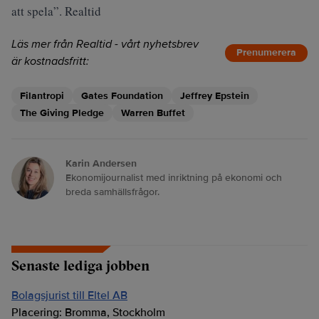
att spela”. Realtid
Läs mer från Realtid - vårt nyhetsbrev
Prenumerera
är kostnadsfritt:
Filantropi
Gates Foundation
Jeffrey Epstein
The Giving Pledge
Warren Buffet
Karin Andersen
Ekonomijournalist med inriktning på ekonomi och
breda samhällsfrågor.
Senaste lediga jobben
Bolagsjurist till Eltel AB
Placering:
Bromma, Stockholm