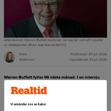
Affärsikonen Warren Buffett beskriver sin karriär som ett resultat
av tillfälligheter. (Foto: Nati Harnik/AP/TT)
Karin
Publicerad:
20 juli 2026
Andersen
Uppdaterad:
21 juli 2026
Warren Buffett fyller 96 nästa månad. I en intervju
med CNBC ser han tillbaka på sin investeringskarriär
och beskriver den som ett resultat av tillfälligheter.
ANNONS
Vi använder oss av kakor