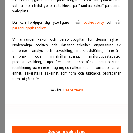
De tidiga erfarenheterna och små besluten växte så
val när som helst genom att klicka på “hantera kakor” på denna
småningom till ett imperium värt 147 miljarder dollar.
webbplats.
När han summerar sin bana återkommer Buffett till att han
Du kan fördjupa dig ytterligare i vår
cookie-policy
och vår
haft en ovanligt stor tur.
personuppgiftspolicy
.
”Av åtta miljarder människor kan jag vara en av de tio mest
Vi använder kakor och personuppgifter för dessa syften:
tursamma”, säger han till
CNBC
.
Nödvändiga cookies och liknande tekniker, anpassning av
annonser, analys och utveckling, marknadsföring, innehåll,
Resonemanget knyter an till det han kallar ”ovarian
annons- och innehållsmätning, målgruppsstatistik,
lottery”, tanken att födselns omständigheter ofta avgör
produktutveckling, uppgifter om geografisk positionering,
identifiering via enheten, lagring och åtkomst till information på en
mer än hårt arbete.
enhet, säkerställa säkerhet, förhindra och upptäcka bedrägerier
Läs också:
Tomma stolar när Abel tar över efter Buffett.
samt åtgärda fel.
Realtid
Se våra
104 partners
Ett löfte att ge bort 99 procent
Buffett har länge kopplat sin syn på tur till sin filantropi.
Redan 2010 skrev han under ”The Giving Pledge”, ett
löfte att skänka bort 99 procent av sin förmögenhet till
”andras hälsa och välfärd”, rapporterar
Fortune
. Det har
Godkänn och stäng