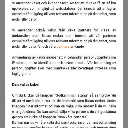
Vi använder kakor och liknande tekniker för att du ska få en så bra
upplevelse som möjligt på webbplatsen. Det innebär att vi lagrar
och/eller får tillgång till viss relevant information på din enhet, som
mobil eller dator.
Vi använder också kakor från olika partners för vissa av
ändamålen som listas nedan som innebär att vår partners
och/eller får tillgång till viss relevant information på din enhet, som
mobil eller dator. Vi och våra
partners
använder.
Användning av kakor innebär att vi behandlar personuppgifter som
IP-adress, unika identifierare och beteendedata. Vår behandling av
personuppgifter sker med samtycke eller berättigat intresse som
laglig grund.
Dina val av kakor
Warren Buffett
I intervjun återkommer
till hur tidiga
omständigheter påverkade hans livsval och möjligheter.
Om du klickar på knappen “Godkänn och stäng” så samtycker du
till att vi använder kakor för de ändamål som listas nedan. Under
Eftersom fadern var börsmäklare var det naturligt att
knappen “Mer information” kan du välja vilka ändamål du vill neka
eller godkänna. Du kan också välja vilka partners du vill godkänna
aktiemarknaden fanns nära. Buffet minns att han gjorde
genom att klicka på knappen “visa våra partners”.
sin första investering redan som elvaåring.
Du kan när du vill återkalla ditt samtycke, invända mot behandling
av personuppgifter baserat på berättigat intresse, och justera dina