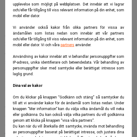
upplevelse som möjligt på webbplatsen. Det innebär att vi lagrar
och/eller får tillgång till viss relevant information på din enhet, som
mobil eller dator.
Vi använder också kakor från olika partners för vissa av
ändamålen som listas nedan som innebär att vår partners
– Ja, som det ser ut nu.
och/eller får tillgång till viss relevant information på din enhet, som
Finns det ingen alternativ lösning?
mobil eller dator. Vi och våra
partners
använder.
– Nja, Luxemburg som är ordförande har föreslagit att
Användning av kakor innebär att vi behandlar personuppgifter som
nivån på rabatten ska frysas. Enligt gällande kompromiss
IP-adress, unika identifierare och beteendedata. Vår behandling av
personuppgifter sker med samtycke eller berättigat intresse som
från 1984 kommer den att justeras uppåt i takt med att
laglig grund.
medlemsländerna blir allt fler. 2013 kommer den att ligga
Dina val av kakor
runt 8 miljarder.
Är stämning uppgiven i Bryssel?
Om du klickar på knappen “Godkänn och stäng” så samtycker du
till att vi använder kakor för de ändamål som listas nedan. Under
– Man kan säga att det råder en stor osäkerhet. Och helt
knappen “Mer information” kan du välja vilka ändamål du vill neka
ärligt så vet jag inte hur situationen ska lösas. De flesta
eller godkänna. Du kan också välja vilka partners du vill godkänna
genom att klicka på knappen “visa våra partners”.
säger att de är villiga att kompromissa, men samtidigt har
Du kan när du vill återkalla ditt samtycke, invända mot behandling
de bestämda uppfattningar. De är ju medvetna om att om
av personuppgifter baserat på berättigat intresse, och justera dina