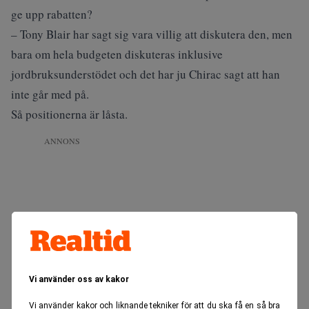
ge upp rabatten?
– Tony Blair har sagt sig vara villig att diskutera den, men
bara om hela budgeten diskuteras inklusive
jordbruksunderstödet och det har ju Chirac sagt att han
inte går med på.
Så positionerna är låsta.
ANNONS
Vi använder oss av kakor
Vi använder kakor och liknande tekniker för att du ska få en så bra