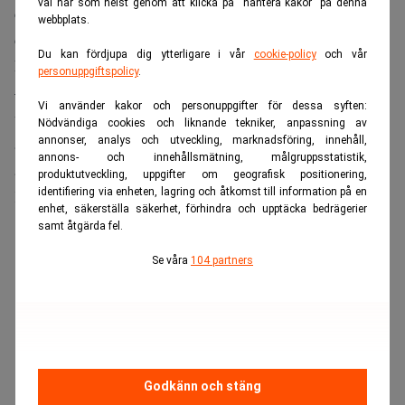
val när som helst genom att klicka på “hantera kakor” på denna
de inte hittar en lösning nu utan om ett halvår istället så är
webbplats.
det ingen katastrof, även om det inte är bra.
Du kan fördjupa dig ytterligare i vår
cookie-policy
och vår
Någon annan fråga som kan väcka heta känslor?
personuppgiftspolicy
.
– Det råder ju meningsskiljaktigheter kring den fortsatta
Vi använder kakor och personuppgifter för dessa syften:
utvidgningen, framförallt angående Turkiet. Jag tror dock
Nödvändiga cookies och liknande tekniker, anpassning av
annonser, analys och utveckling, marknadsföring, innehåll,
att de bara kommer upprepa vad de tidigare sagt, nämligen
annons- och innehållsmätning, målgruppsstatistik,
att man ska inleda förhandlingar i oktober.
produktutveckling, uppgifter om geografisk positionering,
identifiering via enheten, lagring och åtkomst till information på en
Kommer konstitutionen falla i skymundan under mötet?
enhet, säkerställa säkerhet, förhindra och upptäcka bedrägerier
samt åtgärda fel.
ANNONS
Se våra
104 partners
Godkänn och stäng