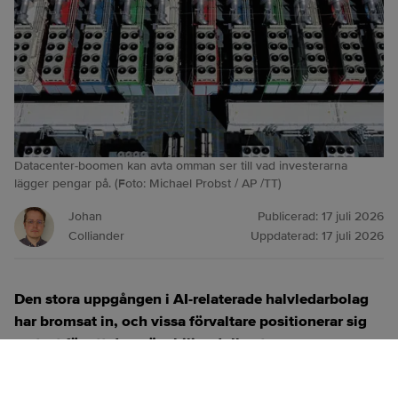
Datacenter-boomen kan avta omman ser till vad investerarna
lägger pengar på. (Foto: Michael Probst / AP /TT)
Johan
Publicerad:
17 juli 2026
Colliander
Uppdaterad:
17 juli 2026
Den stora uppgången i AI-relaterade halvledarbolag
har bromsat in, och vissa förvaltare positionerar sig
nu tyst för att den nära biljondollarstora
investeringsvågen ska sakta ner.
ANNONS