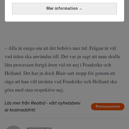
Mer information →
– Alla är eniga om att det behövs mer tid. Frågan är väl
vad tiden ska användas till. Det var ju sagt att man skulle
låta processen fortgå även vid ett nej i Frankrike och
Holland. Det har ju dock Blair satt stopp för genom att
säga att han vill invänta vad Frankrike och Holland ska
göra med sina respektive nej.
Läs mer från Realtid - vårt nyhetsbrev
Prenumerera
är kostnadsfritt:
administrator