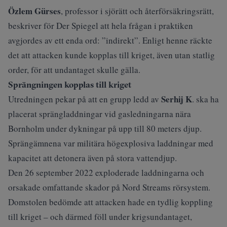
Özlem Gürses
, professor i sjörätt och återförsäkringsrätt,
beskriver för Der Spiegel att hela frågan i praktiken
avgjordes av ett enda ord: ”indirekt”. Enligt henne räckte
det att attacken kunde kopplas till kriget, även utan statlig
order, för att undantaget skulle gälla.
Sprängningen kopplas till kriget
Serhij K
Utredningen pekar på att en grupp ledd av
. ska ha
placerat sprängladdningar vid gasledningarna nära
Bornholm under dykningar på upp till 80 meters djup.
Sprängämnena var militära högexplosiva laddningar med
kapacitet att detonera även på stora vattendjup.
Den 26 september 2022 exploderade laddningarna och
orsakade omfattande skador på Nord Streams rörsystem.
Domstolen bedömde att attacken hade en tydlig koppling
till kriget – och därmed föll under krigsundantaget,