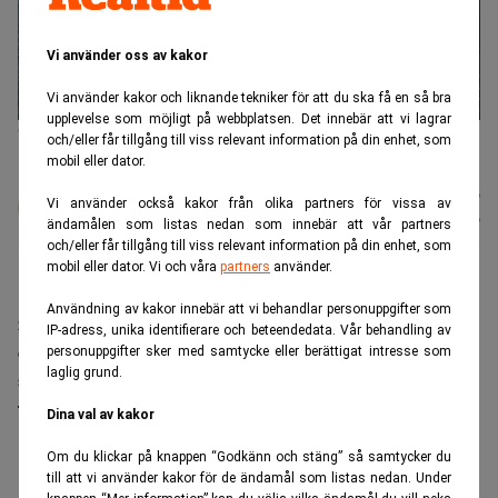
Vi använder oss av kakor
Vi använder kakor och liknande tekniker för att du ska få en så bra
upplevelse som möjligt på webbplatsen. Det innebär att vi lagrar
Gasläckan vid Nordstream 2 sett från det danska försvaret på
och/eller får tillgång till viss relevant information på din enhet, som
Bornholm. (Foto: Forsvaret Danmark /Handout/ TT)
mobil eller dator.
Karin
Publicerad:
19 juli 2026
Vi använder också kakor från olika partners för vissa av
Andersen
Uppdaterad:
20 juli 2026
ändamålen som listas nedan som innebär att vår partners
och/eller får tillgång till viss relevant information på din enhet, som
mobil eller dator. Vi och våra
partners
använder.
Fyra år efter sprängningen av Nord
Användning av kakor innebär att vi behandlar personuppgifter som
Stream‑ledningarna har High Court i London avgjort
IP-adress, unika identifierare och beteendedata. Vår behandling av
den långdragna tvisten om ersättning. Domen får
personuppgifter sker med samtycke eller berättigat intresse som
laglig grund.
stora konsekvenser för både bolaget och
försäkringsbranschen.
Dina val av kakor
ANNONS
Om du klickar på knappen “Godkänn och stäng” så samtycker du
till att vi använder kakor för de ändamål som listas nedan. Under