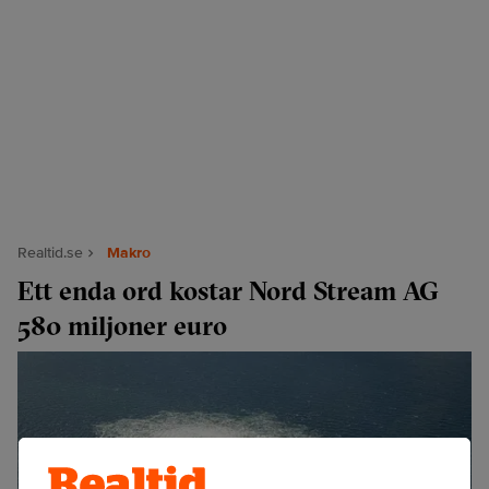
Realtid.se
Makro
Ett enda ord kostar Nord Stream AG
580 miljoner euro