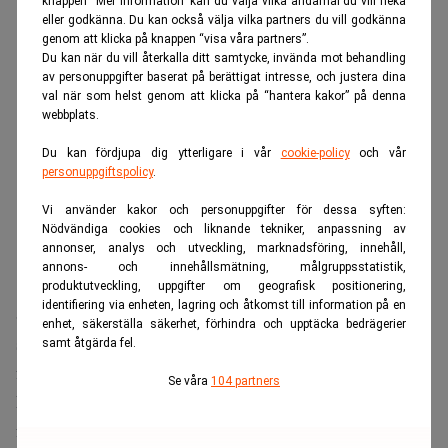
knappen “Mer information” kan du välja vilka ändamål du vill neka
eller godkänna. Du kan också välja vilka partners du vill godkänna
genom att klicka på knappen “visa våra partners”.
Du kan när du vill återkalla ditt samtycke, invända mot behandling
av personuppgifter baserat på berättigat intresse, och justera dina
val när som helst genom att klicka på “hantera kakor” på denna
webbplats.
Du kan fördjupa dig ytterligare i vår
cookie-policy
och vår
personuppgiftspolicy
.
Vi använder kakor och personuppgifter för dessa syften:
Nödvändiga cookies och liknande tekniker, anpassning av
annonser, analys och utveckling, marknadsföring, innehåll,
annons- och innehållsmätning, målgruppsstatistik,
produktutveckling, uppgifter om geografisk positionering,
identifiering via enheten, lagring och åtkomst till information på en
Sprängningarna vid kusten utanför Bornholm inträffade i
enhet, säkerställa säkerhet, förhindra och upptäcka bedrägerier
Clare Moulder
september 2022. Nu slår domaren
fast att
samt åtgärda fel.
förstörelsen av rörledningarna var en följd av kriget.
Se våra
104 partners
Eftersom krig är inskrivet som undantag i
försäkringsavtalen står Nord Stream AG utan ersättning.