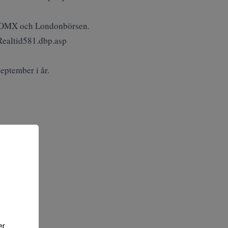
x, OMX och Londonbörsen.
ealtid581.dbp.asp
eptember i år.
er