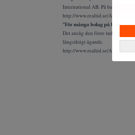
International AB. På bara några 
http://www.realtid.se/ArticleP
”För många bolag på börsen”
Det ansåg den förre industrimann
långsiktigt ägande.
http://www.realtid.se/ArticleP