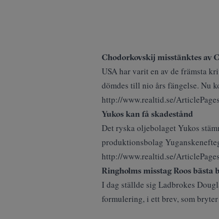
Chodorkovskij misstänktes av 
USA har varit en av de främsta k
dömdes till nio års fängelse. Nu 
http://www.realtid.se/ArticleP
Yukos kan få skadestånd
Det ryska oljebolaget Yukos stämm
produktionsbolag Yuganskeneftega
http://www.realtid.se/ArticleP
Ringholms misstag Roos bästa b
I dag ställde sig Ladbrokes Dougl
formulering, i ett brev, som bryter