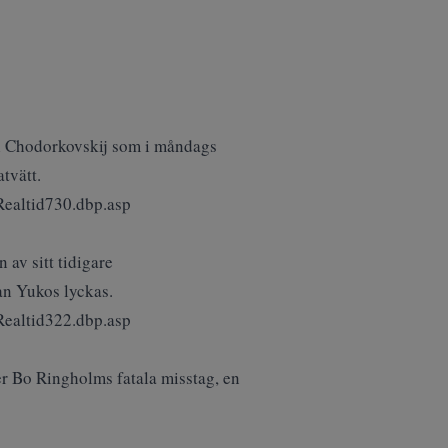
il Chodorkovskij som i måndags
tvätt.
ealtid730.dbp.asp
av sitt tidigare
an Yukos lyckas.
ealtid322.dbp.asp
er Bo Ringholms fatala misstag, en