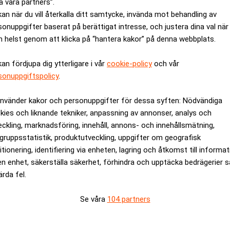
a våra partners”.
kan när du vill återkalla ditt samtycke, invända mot behandling av
sonuppgifter baserat på berättigat intresse, och justera dina val när
 helst genom att klicka på “hantera kakor” på denna webbplats.
kan fördjupa dig ytterligare i vår
cookie-policy
och vår
sonuppgiftspolicy
.
använder kakor och personuppgifter för dessa syften: Nödvändiga
kies och liknande tekniker, anpassning av annonser, analys och
eckling, marknadsföring, innehåll, annons- och innehållsmätning,
gruppsstatistik, produktutveckling, uppgifter om geografisk
itionering, identifiering via enheten, lagring och åtkomst till informa
en enhet, säkerställa säkerhet, förhindra och upptäcka bedrägerier 
skulle bli den kick som skulle få Wilh. Sonessons aktie att ly
ärda fel.
 starke man. Bo Håkansson, att sälja av delar av sitt ”långsikt
ages/200506/02/20050602120258_Realtid356/20050602120258_R
Se våra
104 partners
tar revansch. TeleComputings grundare, Jostein Eikeland, sats