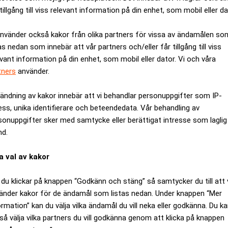
tillgång till viss relevant information på din enhet, som mobil eller da
använder också kakor från olika partners för vissa av ändamålen so
ages/200506/02/20050602082847_Realtid455/20050602082847_R
as nedan som innebär att vår partners och/eller får tillgång till viss
evant information på din enhet, som mobil eller dator. Vi och våra
tners
använder.
vokater samman på Advokatsamfundets årsstämma i Göteborg. D
ombach ville debattera den heta frågan om intressekonflikter 
ändning av kakor innebär att vi behandlar personuppgifter som IP-
ten, där generalsekreterare Anne Ramberg är ansvarig utgivar
ess, unika identifierare och beteendedata. Vår behandling av
mbergs lön som stigit med 58 procent på fyra år – till 1,9 milj
sonuppgifter sker med samtycke eller berättigat intresse som laglig
ages/200506/01/20050601120650_Realtid306/20050601120650_R
nd.
a val av kakor
samfundet, är det några motioner till advokatstämman på freda
ages/200505/31/20050531170545_Realtid592/20050531170545_R
du klickar på knappen “Godkänn och stäng” så samtycker du till att 
änder kakor för de ändamål som listas nedan. Under knappen “Mer
ormation” kan du välja vilka ändamål du vill neka eller godkänna. Du k
ANNONS
så välja vilka partners du vill godkänna genom att klicka på knappen