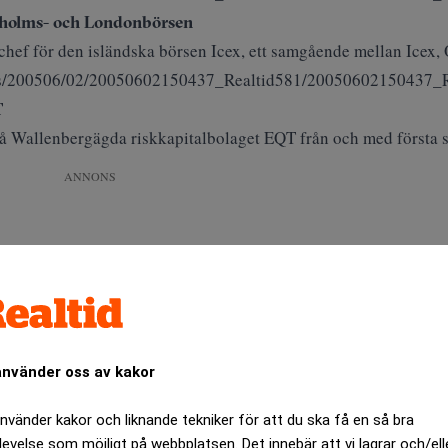
ckholms- och Londonbörsen
 chef för den isländska börsen Icex, ett samgående mellan Ice
ages/200506/02/20050602150437_Realtid581/20050602150437_R
T
r på Wallenbergägda riskkapitalbolaget EQT från och med första s
ANNONS
använder oss av kakor
använder kakor och liknande tekniker för att du ska få en så bra
levelse som möjligt på webbplatsen. Det innebär att vi lagrar och/ell