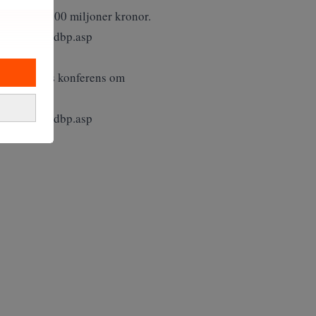
d närmare 500 miljoner kronor.
ealtid853.dbp.asp
 SNS Förlags konferens om
ealtid663.dbp.asp