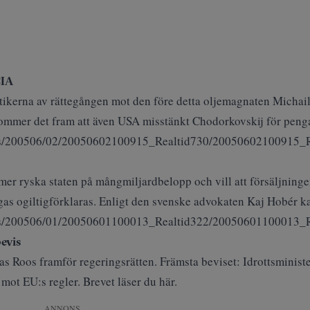
CIA
ritikerna av rättegången mot den före detta oljemagnaten Micha
kommer det fram att även USA misstänkt Chodorkovskij för penga
ages/200506/02/20050602100915_Realtid730/20050602100915_R
er ryska staten på mångmiljardbelopp och vill att försäljningen 
s ogiltigförklaras. Enligt den svenske advokaten Kaj Hobér k
ages/200506/01/20050601100013_Realtid322/20050601100013_R
evis
as Roos framför regeringsrätten. Främsta beviset: Idrottsminist
 mot EU:s regler. Brevet läser du här.
ANNONS