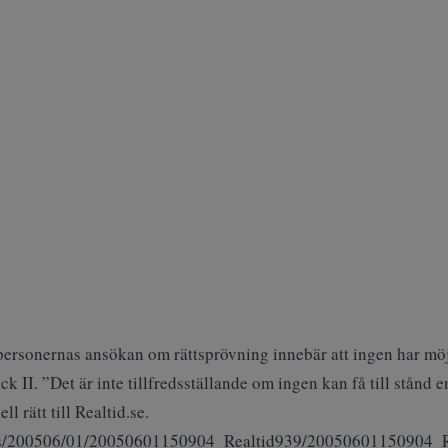
personernas ansökan om rättsprövning innebär att ingen har möj
 II. ”Det är inte tillfredsställande om ingen kan få till stånd e
l rätt till Realtid.se.
ages/200506/01/20050601150904_Realtid939/20050601150904_R