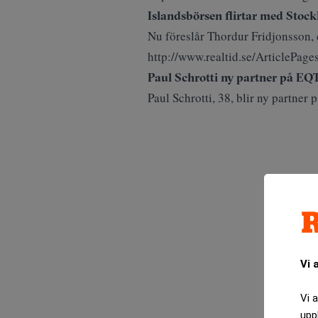
Islandsbörsen flirtar med Sto
Nu föreslår Thordur Fridjonsson,
http://www.realtid.se/ArticleP
Paul Schrotti ny partner på EQ
Paul Schrotti, 38, blir ny partne
Vi 
Vi 
upp