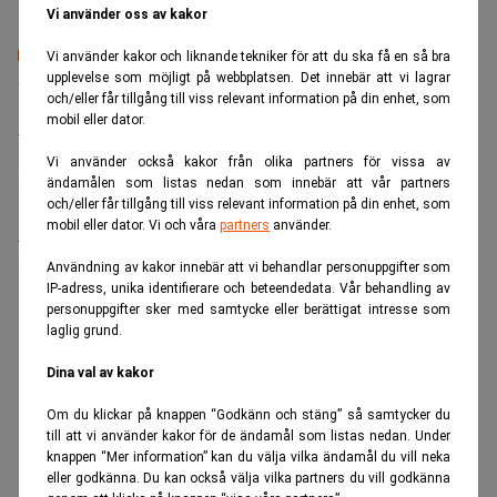
Vi använder oss av kakor
Vi använder kakor och liknande tekniker för att du ska få en så bra
Senaste lediga jobben
upplevelse som möjligt på webbplatsen. Det innebär att vi lagrar
och/eller får tillgång till viss relevant information på din enhet, som
mobil eller dator.
Bolagsjurist till Eltel AB
Placering:
Bromma, Stockholm
Vi använder också kakor från olika partners för vissa av
Sista ansökningsdag:
21/08/2026
ändamålen som listas nedan som innebär att vår partners
och/eller får tillgång till viss relevant information på din enhet, som
mobil eller dator. Vi och våra
partners
använder.
Medarbetare inom Intern styrning och kontroll till Alecta
Sista ansökningsdag:
13/06/2026
Användning av kakor innebär att vi behandlar personuppgifter som
IP-adress, unika identifierare och beteendedata. Vår behandling av
personuppgifter sker med samtycke eller berättigat intresse som
ANNONS
laglig grund.
Dina val av kakor
Om du klickar på knappen “Godkänn och stäng” så samtycker du
till att vi använder kakor för de ändamål som listas nedan. Under
knappen “Mer information” kan du välja vilka ändamål du vill neka
eller godkänna. Du kan också välja vilka partners du vill godkänna