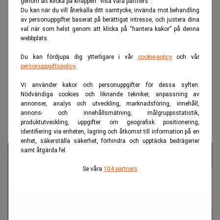
genom att klicka på knappen “visa våra partners”.
Du kan när du vill återkalla ditt samtycke, invända mot behandling
av personuppgifter baserat på berättigat intresse, och justera dina
val när som helst genom att klicka på “hantera kakor” på denna
webbplats.
Du kan fördjupa dig ytterligare i vår
cookie-policy
och vår
personuppgiftspolicy
.
Vi använder kakor och personuppgifter för dessa syften:
Nödvändiga cookies och liknande tekniker, anpassning av
annonser, analys och utveckling, marknadsföring, innehåll,
annons- och innehållsmätning, målgruppsstatistik,
Realtid.se
Börs & finans
produktutveckling, uppgifter om geografisk positionering,
Svag inflation – då faller dollarn
identifiering via enheten, lagring och åtkomst till information på en
enhet, säkerställa säkerhet, förhindra och upptäcka bedrägerier
samt åtgärda fel.
Se våra
104 partners