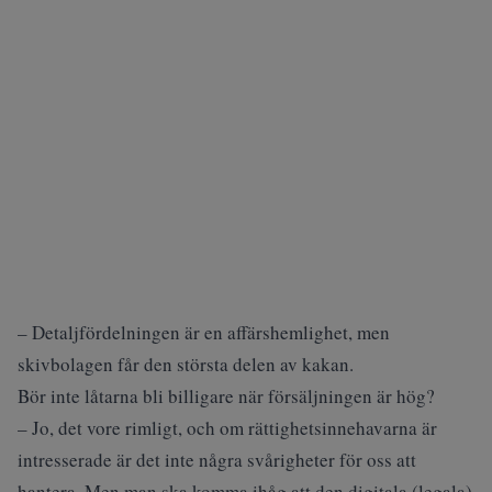
– Detaljfördelningen är en affärshemlighet, men
skivbolagen får den största delen av kakan.
Bör inte låtarna bli billigare när försäljningen är hög?
– Jo, det vore rimligt, och om rättighetsinnehavarna är
intresserade är det inte några svårigheter för oss att
hantera. Men man ska komma ihåg att den digitala (legala)