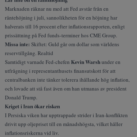
Marknaden räknar nu med att Fed avstår från en
räntehöjning i juli, sannolikheten för en höjning har
halverats till 16 procent efter inflationsrapporten, enligt
prissättning på Fed funds-terminer hos CME Group.
Missa inte:
Skiftet: Guld går om dollar som världens
reservtillgång. Realtid
Kevin Warsh
Samtidigt varnade Fed-chefen
under en
utfrågning i representanthusets finansutskott för att
centralbanken inte tänker tolerera ihållande hög inflation,
och lovade att stå fast även om han utmanas av president
Donald Trump.
Kriget i Iran ökar risken
I Persiska viken har upptrappade strider i Iran-konflikten
drivit upp oljepriset till en månadshögsta, vilket håller
inflationsriskerna vid liv.