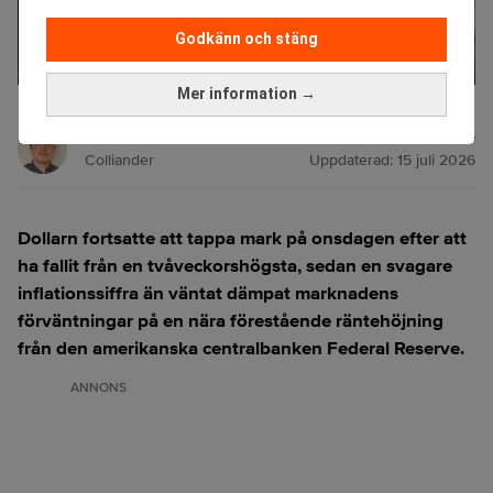
Godkänn och stäng
Mer information →
Dollarn påverkas av inflationen. (Foto: Jenny Kane /AP/TT)
Johan
Publicerad:
15 juli 2026
Colliander
Uppdaterad:
15 juli 2026
Dollarn fortsatte att tappa mark på onsdagen efter att
ha fallit från en tvåveckorshögsta, sedan en svagare
inflationssiffra än väntat dämpat marknadens
förväntningar på en nära förestående räntehöjning
från den amerikanska centralbanken Federal Reserve.
ANNONS