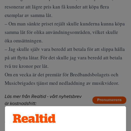
resonerar att lägre pris kan få kunder att köpa flera
exemplar av samma låt.
– Om man sänkte priset rejält skulle kunderna kunna köpa
samma låt för olika användningsområden, vilket skulle
öka omsättningen.
– Jag skulle själv vara beredd att betala för att slippa hålla
på att flytta låtar. För det skulle jag vara beredd att betala
två tre kronor per låt.
Om en vecka är det premiär för Bredbandsbolagets och
Musicbrigades tjänst med nedladdning av musikvideor.
Läs mer från Realtid - vårt nyhetsbrev
Prenumerera
är kostnadsfritt:
Olle Blomkvist