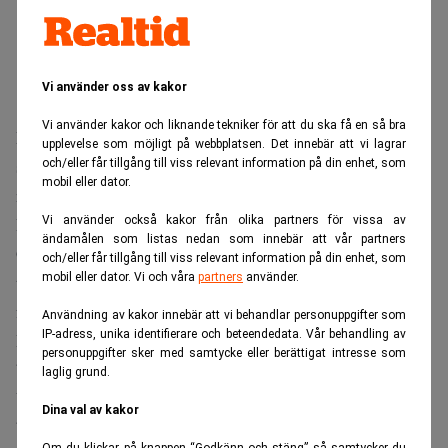
Vi använder oss av kakor
Vi använder kakor och liknande tekniker för att du ska få en så bra
Det var det amerikanska handelsdepartementet som
upplevelse som möjligt på webbplatsen. Det innebär att vi lagrar
stoppade godkännandet av den nya toppdomänen, skrivet
och/eller får tillgång till viss relevant information på din enhet, som
mobil eller dator.
nyhetsbyrån AP.
Bakom .xxx ligger det kanadensiska bolaget ICM Registry.
Vi använder också kakor från olika partners för vissa av
ändamålen som listas nedan som innebär att vår partners
Genom att samla alla porrsajter under en gemensam
och/eller får tillgång till viss relevant information på din enhet, som
mobil eller dator. Vi och våra
partners
använder.
toppdomän hävdade företaget att det ville göra det svårare
för till exempel barn att oavsiktlig hamna på dessa sajter.
Användning av kakor innebär att vi behandlar personuppgifter som
IP-adress, unika identifierare och beteendedata. Vår behandling av
Icann antydde redan 2005 att allt var klart för ett formellt
personuppgifter sker med samtycke eller berättigat intresse som
beslut att godkänna .xxx, men efter påtryckningar från
laglig grund.
USA förra sommaren sköt organisationen plötsligt upp
Dina val av kakor
beslutet. Och nu blev det istället ett nej.