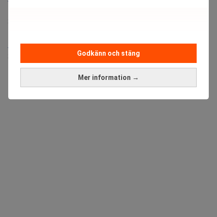
Placering:
Bromma, Stockholm
Sista ansökningsdag:
21/08/2026
Medarbetare inom Intern styrning och kontroll till Alecta
Godkänn och stäng
Sista ansökningsdag:
13/06/2026
Mer information →
ANNONS