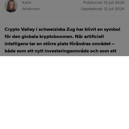
Karin
Publicerad:
12 juli 2026
Andersen
Uppdaterad:
12 juli 2026
Crypto Valley i schweiziska Zug har blivit en symbol
för den globala kryptoboomen. När artificiell
intelligens tar en större plats förändras området –
både som ett nytt investeringsområde och som ett
verktyg för att utveckla kryptotekniken.
ANNONS