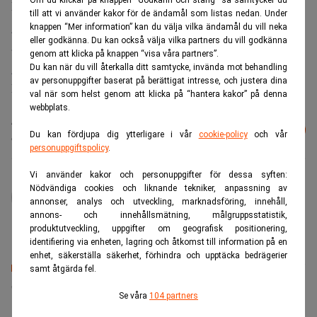
Om du klickar på knappen “Godkänn och stäng” så samtycker du
Den kristna högern i USA lobbade starkt för att stoppa
till att vi använder kakor för de ändamål som listas nedan. Under
godkännandet av toppdomänen. Det kan vara orsaken till
knappen “Mer information” kan du välja vilka ändamål du vill neka
eller godkänna. Du kan också välja vilka partners du vill godkänna
att det amerikanska handelsdepartementet motsatte sig ett
genom att klicka på knappen “visa våra partners”.
godkännande.
Du kan när du vill återkalla ditt samtycke, invända mot behandling
av personuppgifter baserat på berättigat intresse, och justera dina
Realtid.se
val när som helst genom att klicka på “hantera kakor” på denna
webbplats.
Läs mer från Realtid - vårt nyhetsbrev
Prenumerera
Du kan fördjupa dig ytterligare i vår
cookie-policy
och vår
är kostnadsfritt:
personuppgiftspolicy
.
Vi använder kakor och personuppgifter för dessa syften:
administrator
Nödvändiga cookies och liknande tekniker, anpassning av
annonser, analys och utveckling, marknadsföring, innehåll,
annons- och innehållsmätning, målgruppsstatistik,
produktutveckling, uppgifter om geografisk positionering,
identifiering via enheten, lagring och åtkomst till information på en
enhet, säkerställa säkerhet, förhindra och upptäcka bedrägerier
samt åtgärda fel.
Senaste lediga jobben
Se våra
104 partners
Bolagsjurist till Eltel AB