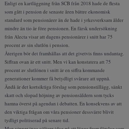
Enligt en kartläggning från SCB från 2018 hade de flesta
som gått i pension de senaste åren bättre ekonomisk
standard som pensionärer än de hade i yrkesverksam ålder
mindre än tio år före pensionen. En färsk undersökning
från Alecta visar att dagens pensionärer i snitt har 75
procent av sin slutlön i pension.
Återigen bör det framhållas att det givetvis finns undantag.
Siffran ovan är ett snitt. Men vi kan konstatera att 75
procent av slutlönen i snitt är en siffra kommande
generationer kommer få betydligt svårare att uppnå.
Ändå är det kortsiktiga förslag som pensionstillägg, sänkt
skatt och slopad höjning av pensionsåldern som tycks
hamna överst på agendan i debatten. En konsekvens av att
den viktiga frågan om våra pensioner dessvärre blivit
tydligt politiserad på senare tid.
Man vinner inga väljare idag på att lägga fram förslag som