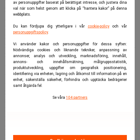
unga år. Nedmonteringen av den tidigare sparformen IPS
av personuppgifter baserat på berättigat intresse, och justera dina
har dock gjort att det saknas direkt ekonomiska incitament
val när som helst genom att klicka på “hantera kakor” på denna
webbplats.
att pensionsspara privat.
Du kan fördjupa dig ytterligare i vår
cookie-policy
och vår
Därför har vi föreslagit det vi kallar pensionssparkontot,
personuppgiftspolicy
.
PSK. Med det skulle svenskarna kunna få en
Vi använder kakor och personuppgifter för dessa syften:
kapitalförsäkring, där spararen belönas med lägre skatt om
Nödvändiga cookies och liknande tekniker, anpassning av
hen väljer att låsa pengarna till 65 års ålder. I dag är
annonser, analys och utveckling, marknadsföring, innehåll,
annons- och innehållsmätning, målgruppsstatistik,
skatten på en kapitalförsäkring 30 procent av
produktutveckling, uppgifter om geografisk positionering,
schablonintäkten. På ett PSK där spararen binder pengarna
identifiering via enheten, lagring och åtkomst till information på en
enhet, säkerställa säkerhet, förhindra och upptäcka bedrägerier
skulle skatten på denna schablonintäkt sänkas till 15
samt åtgärda fel.
procent. Det innebär en skatt på under 0,1 procent, jämfört
Se våra
104 partners
med dagens 0,375 procent.
Ett PSK är dessutom, till skillnad från pensionssparformen
IPS, inkomstneutralt. En oönskad effekt hos IPS var att
höginkomsttagare gynnades framför personer med lägre
lön. Någon sådan effekt finns inte i ett PSK.