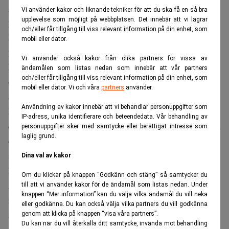
gynna framtida pensionärer, medan slopandet av höjd
Vi använder kakor och liknande tekniker för att du ska få en så bra
upplevelse som möjligt på webbplatsen. Det innebär att vi lagrar
pensionsålder definitivt skulle missgynna dem.
och/eller får tillgång till viss relevant information på din enhet, som
Men framför allt missar man i dagens diskussion en viktig
mobil eller dator.
pusselbit i ett långsiktigt perspektiv
Vi använder också kakor från olika partners för vissa av
Nämligen den att många unga växer upp med vetskapen
ändamålen som listas nedan som innebär att vår partners
och/eller får tillgång till viss relevant information på din enhet, som
om att en liten sparad slant varje månad i exempelvis
mobil eller dator. Vi och våra
partners
använder.
aktiefonder kan växa till ett stort kapital över tid.
Användning av kakor innebär att vi behandlar personuppgifter som
Långsiktigt sparande på börsen har de senaste 20 åren haft
IP-adress, unika identifierare och beteendedata. Vår behandling av
extremt god avkastning. Om vi antar att samma avkastning,
personuppgifter sker med samtycke eller berättigat intresse som
laglig grund.
cirka 8 procent per år, kan antas framöver så kan den som
sparar 1 000 kronor av sin lön varje månad ha 1,4 miljoner
Dina val av kakor
kronor efter 30 år.
Om du klickar på knappen “Godkänn och stäng” så samtycker du
Alla har inte möjlighet att spara 1 000 kronor i månaden –
till att vi använder kakor för de ändamål som listas nedan. Under
knappen “Mer information” kan du välja vilka ändamål du vill neka
men väldigt många har faktiskt det. Kanske behöver några
eller godkänna. Du kan också välja vilka partners du vill godkänna
av dem bara en morot för att komma igång, gärna redan i
genom att klicka på knappen “visa våra partners”.
Du kan när du vill återkalla ditt samtycke, invända mot behandling