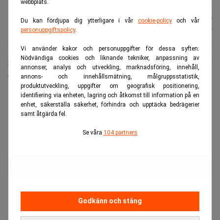
webbplats.
Nyhetsbyrån
Publicerad:
12 juli 2026
Du kan fördjupa dig ytterligare i vår
cookie-policy
och vår
TT
Uppdaterad:
12 juli 2026
personuppgiftspolicy
.
Vi använder kakor och personuppgifter för dessa syften:
Nödvändiga cookies och liknande tekniker, anpassning av
Svenskarnas samlade förmögenhet placerade i fonder
annonser, analys och utveckling, marknadsföring, innehåll,
överstiger för första gången 10 000 miljarder kronor.
annons- och innehållsmätning, målgruppsstatistik,
produktutveckling, uppgifter om geografisk positionering,
ANNONS
identifiering via enheten, lagring och åtkomst till information på en
enhet, säkerställa säkerhet, förhindra och upptäcka bedrägerier
samt åtgärda fel.
Se våra
104 partners
Godkänn och stäng