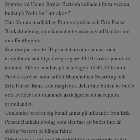
Symrise vd Heinz-Jürgen Bertram kallade i förra veckan
budet på Probi för ”attraktivt”.
Han får inte medhåll av Probis styrelse och Erik Penser
Bankaktiebolag som lämnat ett värderingsutlåtande som
nu offentliggörs.
Symrise passerade 30-procentsnivån i januari och
erbjuder nu samtliga övriga ägare 40,10 kronor per aktie
kontant. Aktien handlas på måndagen till 40,20 kronor.
Probis styrelse, som anlitat Mannheimer Swartling och
Erik Penser Bank som rådgivare, delar inte bilden av budet
och avråder i ett uttalande aktieägarna att acceptera
erbjudandet.
Uttalandet baserar sig bland annat på utlåtande från Erik
Penser Bankaktiebolag som slår fast att budet inte är
skäligt baserat på kända fakta:
”Med grund i och med förbehåll för ovanstående är det