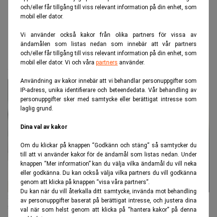
och/eller får tillgång till viss relevant information på din enhet, som
mobil eller dator.
Vi använder också kakor från olika partners för vissa av
ändamålen som listas nedan som innebär att vår partners
Realtid.se
Börs & finans
och/eller får tillgång till viss relevant information på din enhet, som
mobil eller dator. Vi och våra
partners
använder.
Svenskarna slår rekord i fondsparande
Användning av kakor innebär att vi behandlar personuppgifter som
IP-adress, unika identifierare och beteendedata. Vår behandling av
personuppgifter sker med samtycke eller berättigat intresse som
laglig grund.
Dina val av kakor
Om du klickar på knappen “Godkänn och stäng” så samtycker du
till att vi använder kakor för de ändamål som listas nedan. Under
knappen “Mer information” kan du välja vilka ändamål du vill neka
eller godkänna. Du kan också välja vilka partners du vill godkänna
genom att klicka på knappen “visa våra partners”.
Du kan när du vill återkalla ditt samtycke, invända mot behandling
Stigande börskurser och ett fortsatt sparande ligger bakom att
av personuppgifter baserat på berättigat intresse, och justera dina
svenskarnas samlade fondförmögenhet nu överstiger 10 000
val när som helst genom att klicka på “hantera kakor” på denna
miljarder kronor. Foto: Johan Hallnäs/TT