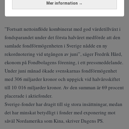
Mer information →
”Fortsatt nettoinflöde kombinerat med god värdetillväxt i
fondsparandet under det första halvåret medförde att den
samlade fondförmögenheten i Sverige nådde en ny
rekordnotering vid utgången av juni”, säger Fredrik Hård,
ekonom på Fondbolagens förening, i ett pressmeddelande.
Under juni månad ökade svenskarnas fondförmögenhet
med 306 miljarder kronor och uppgick vid halvårsskiftet
till 10 016 miljarder kronor. Av den summan är 69 procent
placerade i aktiefonder.
Sverige-fonder har dragit till sig stora insättningar, medan
det har minskat betydligt i fonder med exponering mot
såväl Nordamerika som Kina, skriver
Dagens PS
.