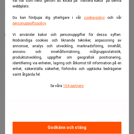
val när som helst genom att klicka på “hantera kakor” på denna
webbplats.
Camilla Jonsson
Du kan fördjupa dig ytterligare i vår
cookie-policy
och vår
personuppgiftspolicy
.
Vi använder kakor och personuppgifter för dessa syften:
Senaste lediga jobben
Nödvändiga cookies och liknande tekniker, anpassning av
annonser, analys och utveckling, marknadsföring, innehåll,
annons- och innehållsmätning, målgruppsstatistik,
Bolagsjurist till Eltel AB
produktutveckling, uppgifter om geografisk positionering,
Placering:
Bromma, Stockholm
identifiering via enheten, lagring och åtkomst till information på en
Sista ansökningsdag:
21/08/2026
enhet, säkerställa säkerhet, förhindra och upptäcka bedrägerier
samt åtgärda fel.
Medarbetare inom Intern styrning och kontroll till Alecta
Se våra
104 partners
Sista ansökningsdag:
13/06/2026
ANNONS
Godkänn och stäng