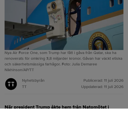
Nya Air Force One, som Trump har fått i gåva från Qatar, ska ha
renoverats för omkring 3,8 miljarder kronor. Gåvan har väckt etiska
och säkerhetsmässiga farhågor. Foto: Julia Demaree
Nikhinson/AP/TT
Nyhetsbyrån
Publicerad:
11 juli 2026
TT
Uppdaterad:
11 juli 2026
När president Trump åkte hem från Natomötet i
Ankara i veckan reste han med ett äldre Air Force
One-plan, inte det skänkta flygplan från Qatar som