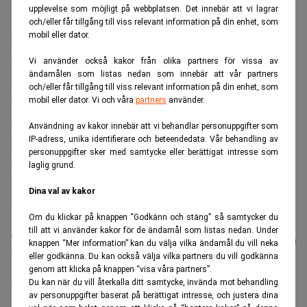
upplevelse som möjligt på webbplatsen. Det innebär att vi lagrar
och/eller får tillgång till viss relevant information på din enhet, som
mobil eller dator.
Det är Paypals största förvärv i företagets historia. Det
rapporterar internationella medier.
Vi använder också kakor från olika partners för vissa av
ändamålen som listas nedan som innebär att vår partners
Honey har övervägande unga användare går ut på att hitta
och/eller får tillgång till viss relevant information på din enhet, som
besparingar över nätet.
mobil eller dator. Vi och våra
partners
använder.
– Det är precis i linje med vad vi vill göra, vi vill göra e-
Användning av kakor innebär att vi behandlar personuppgifter som
handel och finansiella tjänster billigare, lättare, roligare
IP-adress, unika identifierare och beteendedata. Vår behandling av
personuppgifter sker med samtycke eller berättigat intresse som
och mer tillgängligt för människor runtom i världen, säger
laglig grund.
Paypals John Kunze till Techcrunch. Det rapporterar
Dina val av kakor
Nyhetsbyrån Direkt.
Om du klickar på knappen “Godkänn och stäng” så samtycker du
till att vi använder kakor för de ändamål som listas nedan. Under
Läs mer från Realtid - vårt nyhetsbrev
Prenumerera
knappen “Mer information” kan du välja vilka ändamål du vill neka
är kostnadsfritt:
eller godkänna. Du kan också välja vilka partners du vill godkänna
genom att klicka på knappen “visa våra partners”.
Paypal
Du kan när du vill återkalla ditt samtycke, invända mot behandling
av personuppgifter baserat på berättigat intresse, och justera dina