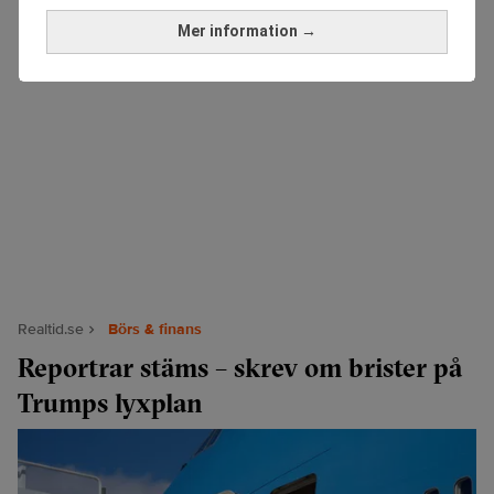
Mer information →
Realtid.se
Börs & finans
Reportrar stäms – skrev om brister på
Trumps lyxplan