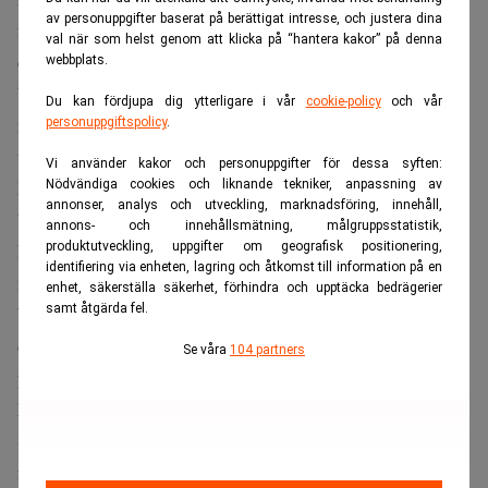
av personuppgifter baserat på berättigat intresse, och justera dina
frågan om hur man återigen kan involvera medborgarna i
val när som helst genom att klicka på “hantera kakor” på denna
Jörgen Wahl
den demokratiska processen.
betonar att
webbplats.
besluten inte enbart kan fattas i ledningsrummen, utan att
Du kan fördjupa dig ytterligare i vår
cookie-policy
och vår
man måste lyssna på dem som faktiskt befinner sig i
personuppgiftspolicy
.
verksamheterna.
Vi använder kakor och personuppgifter för dessa syften:
Det är inte politiken som gör skolorna bättre, vården
Nödvändiga cookies och liknande tekniker, anpassning av
annonser, analys och utveckling, marknadsföring, innehåll,
bättre. Det är proffsen. Det finns mycket erfarenhet och
annons- och innehållsmätning, målgruppsstatistik,
produktutveckling, uppgifter om geografisk positionering,
kunskap inom polisen, inom sjukvården, inom
identifiering via enheten, lagring och åtkomst till information på en
myndigheter. Vi behöver ta tillvara dem.
enhet, säkerställa säkerhet, förhindra och upptäcka bedrägerier
samt åtgärda fel.
Wahl pekar på att medborgarna är proffs på sina egna liv
och sin egen situation, och att det är denna insikt som
Se våra
104 partners
politiken måste lyckas fånga in.
Från Almedalen till digitala långbord
Sverige har en stark position som tech-nation med globala
framgångssagor. Denna tekniska kompetens borde i högre