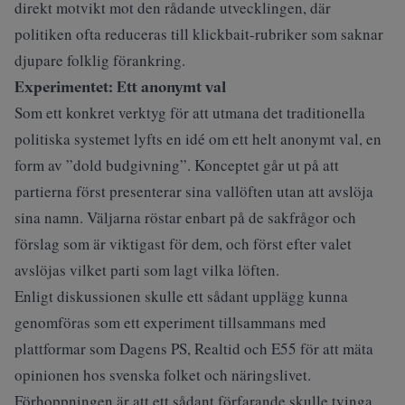
direkt motvikt mot den rådande utvecklingen, där
politiken ofta reduceras till klickbait-rubriker som saknar
djupare folklig förankring.
Experimentet: Ett anonymt val
Som ett konkret verktyg för att utmana det traditionella
politiska systemet lyfts en idé om ett helt anonymt val, en
form av ”dold budgivning”. Konceptet går ut på att
partierna först presenterar sina vallöften utan att avslöja
sina namn. Väljarna röstar enbart på de sakfrågor och
förslag som är viktigast för dem, och först efter valet
avslöjas vilket parti som lagt vilka löften.
Enligt diskussionen skulle ett sådant upplägg kunna
genomföras som ett experiment tillsammans med
plattformar som Dagens PS, Realtid och E55 för att mäta
opinionen hos svenska folket och näringslivet.
Förhoppningen är att ett sådant förfarande skulle tvinga