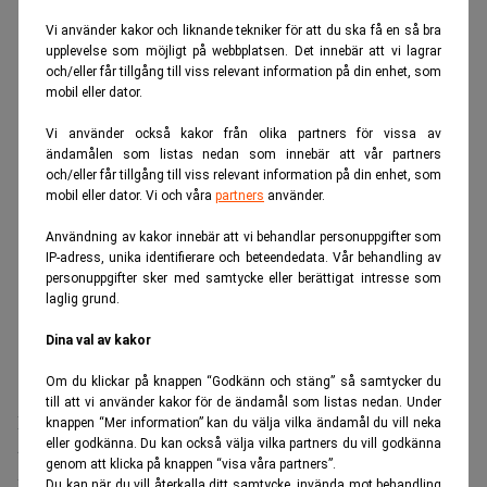
Vi använder kakor och liknande tekniker för att du ska få en så bra
ANNONS
upplevelse som möjligt på webbplatsen. Det innebär att vi lagrar
och/eller får tillgång till viss relevant information på din enhet, som
mobil eller dator.
Vi använder också kakor från olika partners för vissa av
ändamålen som listas nedan som innebär att vår partners
och/eller får tillgång till viss relevant information på din enhet, som
mobil eller dator. Vi och våra
partners
använder.
Användning av kakor innebär att vi behandlar personuppgifter som
IP-adress, unika identifierare och beteendedata. Vår behandling av
personuppgifter sker med samtycke eller berättigat intresse som
laglig grund.
Dina val av kakor
Om du klickar på knappen “Godkänn och stäng” så samtycker du
till att vi använder kakor för de ändamål som listas nedan. Under
Målet är att flytta fokus från kortsiktig ”influenserpolitik”
knappen “Mer information” kan du välja vilka ändamål du vill neka
eller godkänna. Du kan också välja vilka partners du vill godkänna
till långsiktig medborgardialog.
genom att klicka på knappen “visa våra partners”.
I takt med att det politiska engagemanget sjunker, lyfts
Du kan när du vill återkalla ditt samtycke, invända mot behandling