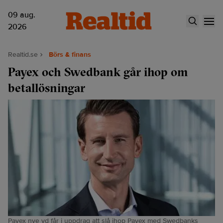
09 aug.
2026
Realtid.se
Börs & finans
Payex och Swedbank går ihop om
betallösningar
Payex nye vd får i uppdrag att slå ihop Payex med Swedbanks