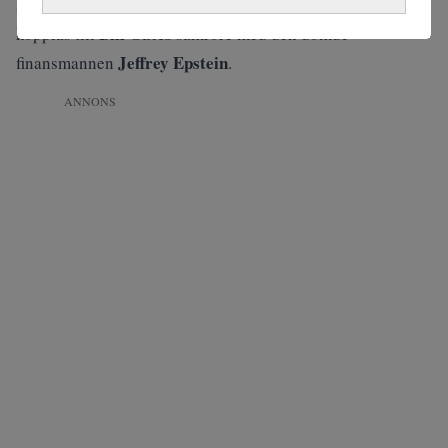
saknas stiftelsen helt. Fortune uppger att att beslutet
Bill Gates
kopplas till
samröre med den dömde
Jeffrey Epstein
finansmannen
.
ANNONS