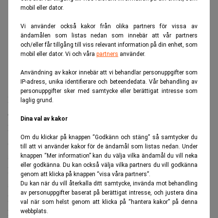
mobil eller dator.
Vi använder också kakor från olika partners för vissa av
ändamålen som listas nedan som innebär att vår partners
och/eller får tillgång till viss relevant information på din enhet, som
mobil eller dator. Vi och våra
partners
använder.
Användning av kakor innebär att vi behandlar personuppgifter som
IP-adress, unika identifierare och beteendedata. Vår behandling av
personuppgifter sker med samtycke eller berättigat intresse som
Warren Buffett
I intervjun återkommer
till hur tidiga
laglig grund.
omständigheter påverkade hans livsval och möjligheter.
Dina val av kakor
Eftersom fadern var börsmäklare var det naturligt att
Om du klickar på knappen “Godkänn och stäng” så samtycker du
aktiemarknaden fanns nära. Buffet minns att han gjorde
till att vi använder kakor för de ändamål som listas nedan. Under
sin första investering redan som elvaåring.
knappen “Mer information” kan du välja vilka ändamål du vill neka
eller godkänna. Du kan också välja vilka partners du vill godkänna
De tidiga erfarenheterna och små besluten växte så
genom att klicka på knappen “visa våra partners”.
småningom till ett imperium värt 147 miljarder dollar.
Du kan när du vill återkalla ditt samtycke, invända mot behandling
av personuppgifter baserat på berättigat intresse, och justera dina
När han summerar sin bana återkommer Buffett till att han
val när som helst genom att klicka på “hantera kakor” på denna
haft en ovanligt stor tur.
webbplats.