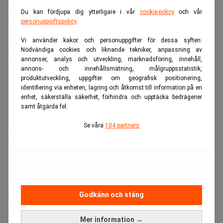
”Av åtta miljarder människor kan jag vara en av de tio mest
Du kan fördjupa dig ytterligare i vår
cookie-policy
och vår
tursamma”, säger han till
CNBC
.
personuppgiftspolicy
.
Resonemanget knyter an till det han kallar ”ovarian
Vi använder kakor och personuppgifter för dessa syften:
Nödvändiga cookies och liknande tekniker, anpassning av
lottery”, tanken att födselns omständigheter ofta avgör
annonser, analys och utveckling, marknadsföring, innehåll,
mer än hårt arbete.
annons- och innehållsmätning, målgruppsstatistik,
produktutveckling, uppgifter om geografisk positionering,
Läs också:
Tomma stolar när Abel tar över efter Buffett.
identifiering via enheten, lagring och åtkomst till information på en
Realtid
enhet, säkerställa säkerhet, förhindra och upptäcka bedrägerier
samt åtgärda fel.
Ett löfte att ge bort 99 procent
Buffett har länge kopplat sin syn på tur till sin filantropi.
Se våra
104 partners
Redan 2010 skrev han under ”The Giving Pledge”, ett
löfte att skänka bort 99 procent av sin förmögenhet till
”andras hälsa och välfärd”, rapporterar
Fortune
. Det har
sedan dess varit en central del av hans offentliga roll.
Gates Foundation är en av förmånstagarna som fått ta emot
Godkänn och stäng
mer än 47 miljarder dollar över åren. Men i årets utdelning
Mer information →