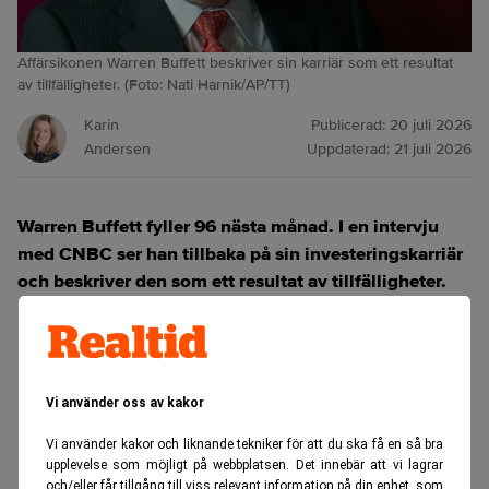
Affärsikonen Warren Buffett beskriver sin karriär som ett resultat
av tillfälligheter. (Foto: Nati Harnik/AP/TT)
Karin
Publicerad:
20 juli 2026
Andersen
Uppdaterad:
21 juli 2026
Warren Buffett fyller 96 nästa månad. I en intervju
med CNBC ser han tillbaka på sin investeringskarriär
och beskriver den som ett resultat av tillfälligheter.
ANNONS
Vi använder oss av kakor
Vi använder kakor och liknande tekniker för att du ska få en så bra
upplevelse som möjligt på webbplatsen. Det innebär att vi lagrar
och/eller får tillgång till viss relevant information på din enhet, som