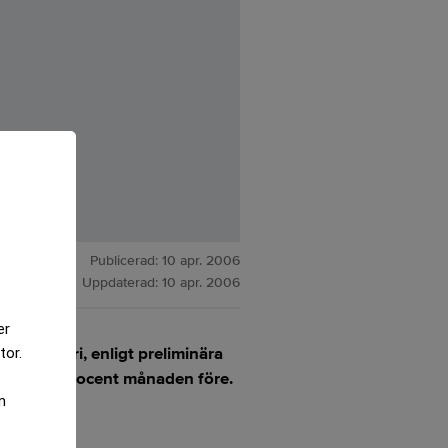
Publicerad:
10 apr. 2006
Uppdaterad:
10 apr. 2006
er
ll februari, enligt preliminära
tor.
 med 10,1 procent månaden före.
m