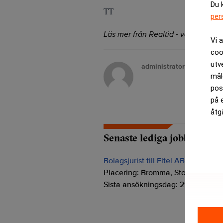
Du 
TT
per
Läs mer från Realtid - vårt nyhetsb
Vi 
coo
utv
administrator
mål
pos
på 
åtg
Senaste lediga jobben
Bolagsjurist till Eltel AB
Placering:
Bromma, Stockholm
Sista ansökningsdag:
21/08/2026