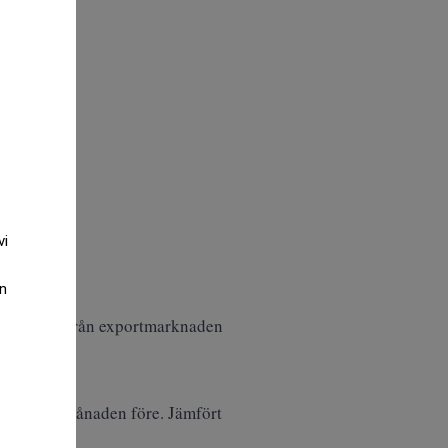
vi
an
ringången från exportmarknaden
7 procent månaden före. Jämfört