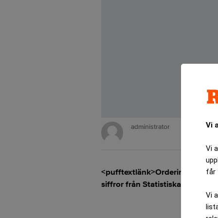
Vi 
administrator
Vi 
upp
<pufftextlänk>Orderingången till
får 
siffror från Statistiska centra
Vi 
list