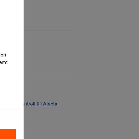
tion
samt
ng och kontroll till Alecta
2026