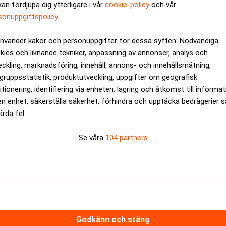
kan fördjupa dig ytterligare i vår
cookie-policy
och vår
sonuppgiftspolicy
.
rev är kostnadsfritt:
Prenumerera
använder kakor och personuppgifter för dessa syften: Nödvändiga
kies och liknande tekniker, anpassning av annonser, analys och
eckling, marknadsföring, innehåll, annons- och innehållsmätning,
gruppsstatistik, produktutveckling, uppgifter om geografisk
itionering, identifiering via enheten, lagring och åtkomst till informa
en enhet, säkerställa säkerhet, förhindra och upptäcka bedrägerier 
ärda fel.
Se våra
104 partners
Medarbetare inom Intern styrni
Sista ansökningsdag:
13/06/
Godkänn och stäng
ANNONS