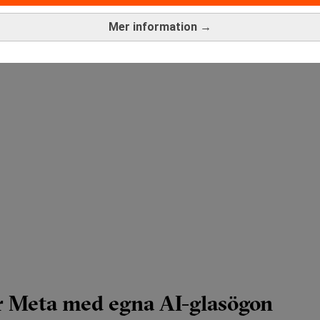
Mer information →
 Meta med egna AI-glasögon