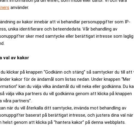
evant information på din enhet, som mobil eller dator. Vi och våra
tners
använder.
ändning av kakor innebär att vi behandlar personuppgifter som IP-
ess, unika identifierare och beteendedata. Vår behandling av
sonuppgifter sker med samtycke eller berättigat intresse som laglig
nd.
a val av kakor
du klickar på knappen “Godkänn och stäng” så samtycker du till att 
änder kakor för de ändamål som listas nedan. Under knappen “Mer
ormation” kan du välja vilka ändamål du vill neka eller godkänna. Du k
så välja vilka partners du vill godkänna genom att klicka på knappen
deringången med 1,2 procent från januari till februari. Orde
a våra partners”.
kan när du vill återkalla ditt samtycke, invända mot behandling av
eg den totala orderingången med 8,5 procent i februari.
sonuppgifter baserat på berättigat intresse, och justera dina val när
 helst genom att klicka på “hantera kakor” på denna webbplats.
 1,4 procent från januari till februari, efter en ökning med 1,
ustriproduktionen med 1,5 procent.