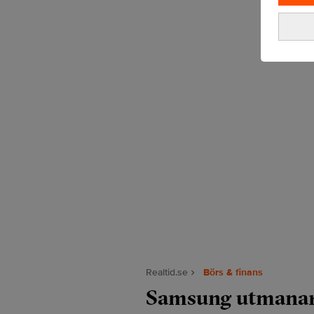
Realtid.se
Börs & finans
Samsung utmanar