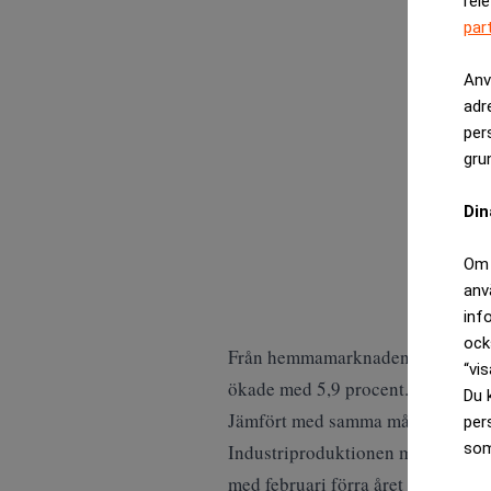
rel
par
Anv
adr
per
gru
Din
Om 
anv
inf
ock
Från hemmamarknaden minskade or
“vis
ökade med 5,9 procent.
Du 
Jämfört med samma månad i fjol st
per
som
Industriproduktionen minskade med
med februari förra året ökade ind