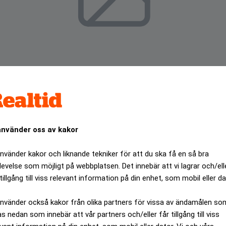
använder oss av kakor
använder kakor och liknande tekniker för att du ska få en så bra
levelse som möjligt på webbplatsen. Det innebär att vi lagrar och/ell
 den svenska industrin ökade med 3,1 procent från januari ti
tillgång till viss relevant information på din enhet, som mobil eller da
lbyrån (SCB). </pufftextlänk>Uppgången följde på en ökning
använder också kakor från olika partners för vissa av ändamålen so
ANNONS
as nedan som innebär att vår partners och/eller får tillgång till viss