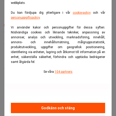
webbplats.
Du kan fördjupa dig ytterligare i vår
cookie-policy
och vår
personuppgiftspolicy
.
Vi använder kakor och personuppgifter för dessa syften:
Senaste lediga jobben
Nödvändiga cookies och liknande tekniker, anpassning av
annonser, analys och utveckling, marknadsföring, innehåll,
Bolagsjurist till Eltel AB
annons- och innehållsmätning, målgruppsstatistik,
produktutveckling, uppgifter om geografisk positionering,
Placering:
Bromma, Stockholm
identifiering via enheten, lagring och åtkomst till information på en
Sista ansökningsdag:
21/08/2026
enhet, säkerställa säkerhet, förhindra och upptäcka bedrägerier
samt åtgärda fel.
Medarbetare inom Intern styrning och kontroll till Alecta
Se våra
104 partners
Sista ansökningsdag:
13/06/2026
ANNONS
Godkänn och stäng