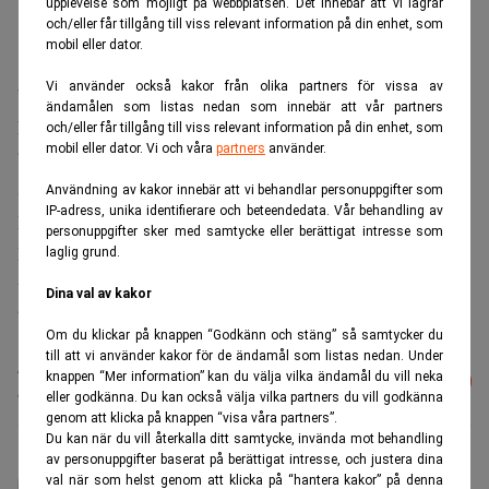
upplevelse som möjligt på webbplatsen. Det innebär att vi lagrar
och/eller får tillgång till viss relevant information på din enhet, som
mobil eller dator.
Vi använder också kakor från olika partners för vissa av
”Detta är ett skarpt förslag, där de borgerliga kan ta
ändamålen som listas nedan som innebär att vår partners
konkret ställning mot Maud Olofssons alltför vidlyftiga
och/eller får tillgång till viss relevant information på din enhet, som
mobil eller dator. Vi och våra
partners
använder.
bonusregler för statliga bolag” skriver
Socialdemokraternas näringspolitiske talesperson Tomas
Användning av kakor innebär att vi behandlar personuppgifter som
IP-adress, unika identifierare och beteendedata. Vår behandling av
Eneroth i ett pressmeddelande.
personuppgifter sker med samtycke eller berättigat intresse som
Fördelen med förslaget är att det kan träda i kraft snabbt,
laglig grund.
utan att behöva utredas först, och därmed påverka
Dina val av kakor
bolagsstämmorna redan i maj, enligt Eneroth.
Om du klickar på knappen “Godkänn och stäng” så samtycker du
till att vi använder kakor för de ändamål som listas nedan. Under
Läs mer från Realtid - vårt nyhetsbrev
knappen “Mer information” kan du välja vilka ändamål du vill neka
Prenumerera
är kostnadsfritt:
eller godkänna. Du kan också välja vilka partners du vill godkänna
genom att klicka på knappen “visa våra partners”.
Du kan när du vill återkalla ditt samtycke, invända mot behandling
av personuppgifter baserat på berättigat intresse, och justera dina
administrator
val när som helst genom att klicka på “hantera kakor” på denna