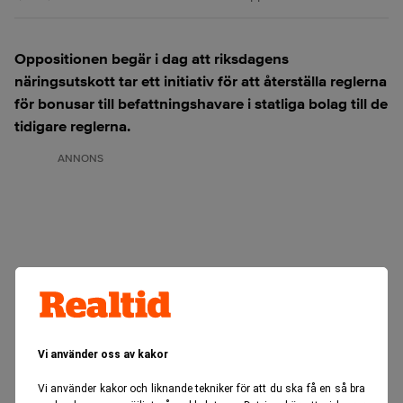
Oppositionen begär i dag att riksdagens
näringsutskott tar ett initiativ för att återställa reglerna
för bonusar till befattningshavare i statliga bolag till de
tidigare reglerna.
ANNONS
Vi använder oss av kakor
Vi använder kakor och liknande tekniker för att du ska få en så bra