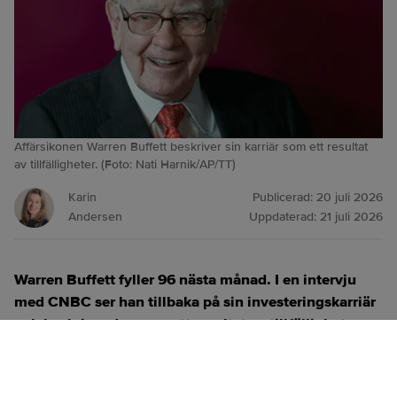
Affärsikonen Warren Buffett beskriver sin karriär som ett resultat
av tillfälligheter. (Foto: Nati Harnik/AP/TT)
Karin
Publicerad:
20 juli 2026
Andersen
Uppdaterad:
21 juli 2026
Warren Buffett fyller 96 nästa månad. I en intervju
med CNBC ser han tillbaka på sin investeringskarriär
och beskriver den som ett resultat av tillfälligheter.
ANNONS