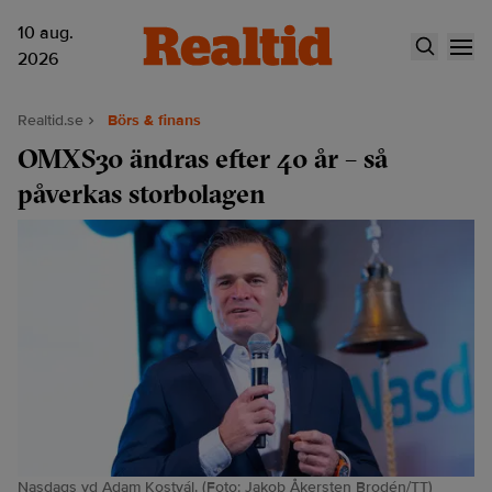
10 aug.
2026
Realtid.se
Börs & finans
OMXS30 ändras efter 40 år – så
påverkas storbolagen
Nasdaqs vd Adam Kostyál. (Foto: Jakob Åkersten Brodén/TT)