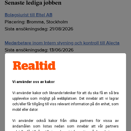
Senaste lediga jobben
Bolagsjurist till Eltel AB
Placering:
Bromma, Stockholm
Sista ansökningsdag:
21/08/2026
Medarbetare inom Intern styrning och kontroll till Alecta
Sista ansökningsdag:
13/06/2026
ANNONS
Vi använder oss av kakor
Vi använder kakor och liknande tekniker för att du ska få en så bra
upplevelse som möjligt på webbplatsen. Det innebär att vi lagrar
och/eller får tillgång till viss relevant information på din enhet, som
mobil eller dator.
Vi använder också kakor från olika partners för vissa av
ändamålen som listas nedan som innebär att vår partners