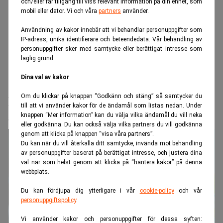
och/eller får tillgång till viss relevant information på din enhet, som
mobil eller dator. Vi och våra
partners
använder.
Användning av kakor innebär att vi behandlar personuppgifter som
IP-adress, unika identifierare och beteendedata. Vår behandling av
personuppgifter sker med samtycke eller berättigat intresse som
laglig grund.
Dina val av kakor
Realtid.se
Makro
Om du klickar på knappen “Godkänn och stäng” så samtycker du
Datastölden skakar Liechtenstein –
till att vi använder kakor för de ändamål som listas nedan. Under
superrikas hemligheter på drift
knappen “Mer information” kan du välja vilka ändamål du vill neka
eller godkänna. Du kan också välja vilka partners du vill godkänna
genom att klicka på knappen “visa våra partners”.
Du kan när du vill återkalla ditt samtycke, invända mot behandling
av personuppgifter baserat på berättigat intresse, och justera dina
val när som helst genom att klicka på “hantera kakor” på denna
webbplats.
Du kan fördjupa dig ytterligare i vår
cookie-policy
och vår
personuppgiftspolicy
.
Vi använder kakor och personuppgifter för dessa syften: