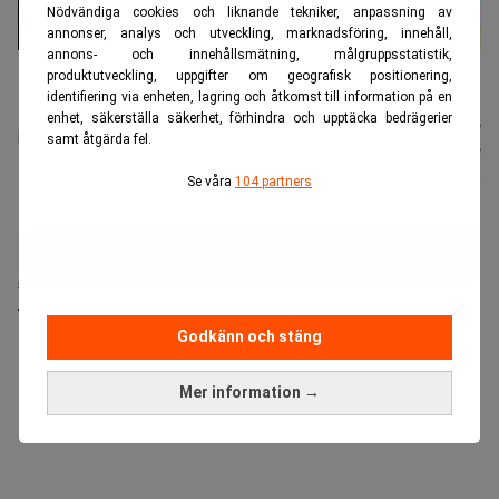
Nödvändiga cookies och liknande tekniker, anpassning av
annonser, analys och utveckling, marknadsföring, innehåll,
annons- och innehållsmätning, målgruppsstatistik,
Ett omfattande dataintrång drabbat Liechtenstein. (Foto: Getty
produktutveckling, uppgifter om geografisk positionering,
Images)
identifiering via enheten, lagring och åtkomst till information på en
enhet, säkerställa säkerhet, förhindra och upptäcka bedrägerier
Karin
Publicerad:
09 aug. 2026
samt åtgärda fel.
Andersen
Uppdaterad:
09 aug. 2026
Se våra
104 partners
Det diskreta säkerhetsparadiset Liechtenstein har
utsatts för ett omfattande dataintrång. Nu hotas
själva fundamentet för landets affärsmodell:
förtroendet från de superrika.
Godkänn och stäng
ANNONS
Mer information →