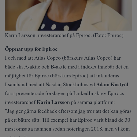
Karin Larsson, investerarchef på Epiroc. (Foto: Epiroc)
Öppnar upp för Epiroc
I och med att Atlas Copco (
börskurs Atlas Copc
o) har
både sin A-aktie och B-aktie med i indexet innebär det en
möjlighet för Epiroc (
börskurs Epiroc
) att inkluderas.
Adam Kostyál
I samband med att Nasdaq Stockholms vd
först presenterade förslagen på LinkedIn skrev Epirocs
Karin Larsson
investerarchef
på samma plattform:
”Jag ger gärna feedback eftersom jag tror att det kan göras
på ett bättre sätt. Till exempel har Epiroc varit bland de 30
mest omsatta namnen sedan noteringen 2018, men vi kom