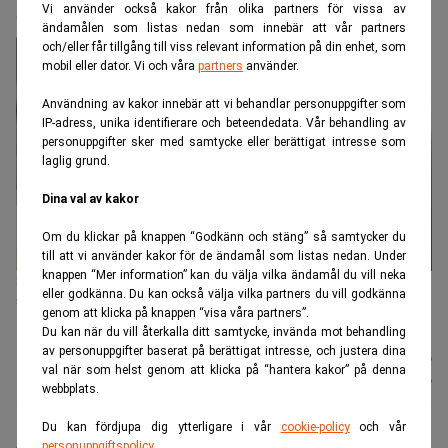
Svenskarna slår rekord i fondsparande
Vi använder också kakor från olika partners för vissa av
ändamålen som listas nedan som innebär att vår partners
och/eller får tillgång till viss relevant information på din enhet, som
mobil eller dator. Vi och våra
partners
använder.
Användning av kakor innebär att vi behandlar personuppgifter som
IP-adress, unika identifierare och beteendedata. Vår behandling av
personuppgifter sker med samtycke eller berättigat intresse som
laglig grund.
Dina val av kakor
Om du klickar på knappen “Godkänn och stäng” så samtycker du
till att vi använder kakor för de ändamål som listas nedan. Under
knappen “Mer information” kan du välja vilka ändamål du vill neka
Stigande börskurser och ett fortsatt sparande ligger bakom att
eller godkänna. Du kan också välja vilka partners du vill godkänna
svenskarnas samlade fondförmögenhet nu överstiger 10 000
genom att klicka på knappen “visa våra partners”.
miljarder kronor. Foto: Johan Hallnäs/TT
Du kan när du vill återkalla ditt samtycke, invända mot behandling
av personuppgifter baserat på berättigat intresse, och justera dina
Nyhetsbyrån
Publicerad:
12 juli 2026
val när som helst genom att klicka på “hantera kakor” på denna
TT
Uppdaterad:
12 juli 2026
webbplats.
Du kan fördjupa dig ytterligare i vår
cookie-policy
och vår
personuppgiftspolicy
.