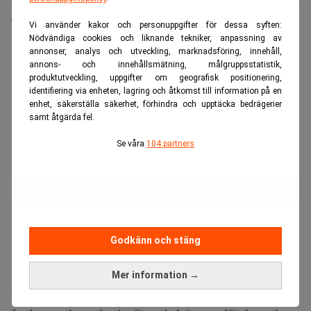
Svenskarnas samlade förmögenhet placerade i fonder
överstiger för första gången 10 000 miljarder kronor.
Vi använder kakor och personuppgifter för dessa syften:
Nödvändiga cookies och liknande tekniker, anpassning av
ANNONS
annonser, analys och utveckling, marknadsföring, innehåll,
annons- och innehållsmätning, målgruppsstatistik,
produktutveckling, uppgifter om geografisk positionering,
identifiering via enheten, lagring och åtkomst till information på en
enhet, säkerställa säkerhet, förhindra och upptäcka bedrägerier
samt åtgärda fel.
Se våra
104 partners
Godkänn och stäng
Mer information →
”Fortsatt nettoinflöde kombinerat med god värdetillväxt i