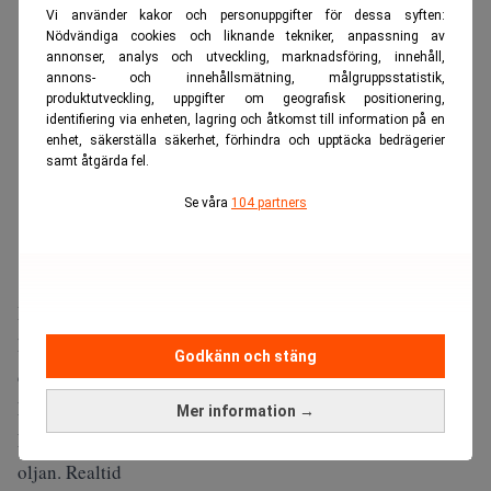
Vi använder kakor och personuppgifter för dessa syften:
Nödvändiga cookies och liknande tekniker, anpassning av
annonser, analys och utveckling, marknadsföring, innehåll,
annons- och innehållsmätning, målgruppsstatistik,
produktutveckling, uppgifter om geografisk positionering,
identifiering via enheten, lagring och åtkomst till information på en
enhet, säkerställa säkerhet, förhindra och upptäcka bedrägerier
samt åtgärda fel.
Se våra
104 partners
Produktionen sker dels med komponentlager som blev
kvar efter att BMW 2022 valde att lämna Ryssland, och
Godkänn och stäng
dels med delar som tillverkats lokalt men som saknar den
kvalitetskontroll som bilmärket står för.
Mer information →
Läs också:
Nya sanktioner mot Ryssland – ska slå mot
oljan. Realtid