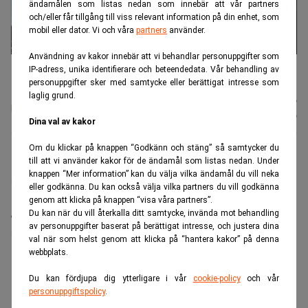
ändamålen som listas nedan som innebär att vår partners
och/eller får tillgång till viss relevant information på din enhet, som
mobil eller dator. Vi och våra
partners
använder.
Användning av kakor innebär att vi behandlar personuppgifter som
BMW-modell från märkets officiella produktion. I Ryssland säljs nu
IP-adress, unika identifierare och beteendedata. Vår behandling av
piratkopior utan certifiering. (Foto: Joakim Ståhl/SVD/TT)
personuppgifter sker med samtycke eller berättigat intresse som
laglig grund.
Karin
Publicerad:
12 juli 2026
Andersen
Uppdaterad:
12 juli 2026
Dina val av kakor
Om du klickar på knappen “Godkänn och stäng” så samtycker du
till att vi använder kakor för de ändamål som listas nedan. Under
BMW slår larm om att deras tidigare partner Avtotor
knappen “Mer information” kan du välja vilka ändamål du vill neka
nu bygger och säljer BMW‑modeller utan tillstånd i
eller godkänna. Du kan också välja vilka partners du vill godkänna
Ryssland. Bilarna saknar märkets kvalitetskontroll,
genom att klicka på knappen “visa våra partners”.
certifiering och digitala system – men köps ändå av
Du kan när du vill återkalla ditt samtycke, invända mot behandling
av personuppgifter baserat på berättigat intresse, och justera dina
ryska kunder.
val när som helst genom att klicka på “hantera kakor” på denna
webbplats.
ANNONS
Du kan fördjupa dig ytterligare i vår
cookie-policy
och vår
personuppgiftspolicy
.