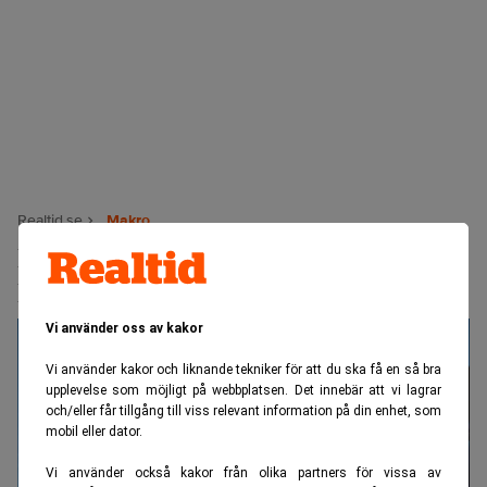
Realtid.se
Makro
BMW varnar: piratkopior säljs dyrt i
Ryssland utan garanti
Vi använder oss av kakor
Vi använder kakor och liknande tekniker för att du ska få en så bra
upplevelse som möjligt på webbplatsen. Det innebär att vi lagrar
och/eller får tillgång till viss relevant information på din enhet, som
mobil eller dator.
Vi använder också kakor från olika partners för vissa av