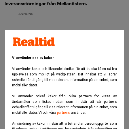
leveransstörningar från Mellanöstern.
ANNONS
Vi använder oss av kakor
Vi använder kakor och liknande tekniker för att du ska få en så bra
upplevelse som möjligt på webbplatsen. Det innebär att vi lagrar
och/eller får tillgång till viss relevant information på din enhet, som
mobil eller dator.
Vi använder också kakor från olika partners för vissa av
ändamålen som listas nedan som innebär att vår partners
och/eller får tillgång till viss relevant information på din enhet, som
mobil eller dator. Vi och våra
partners
använder.
Enligt handelskällor som
Bloomberg
talat med har också
Användning av kakor innebär att vi behandlar personuppgifter som
flera septemberlaster redan bytt ägare.
IP-adress, unika identifierare och beteendedata. Vår behandling av