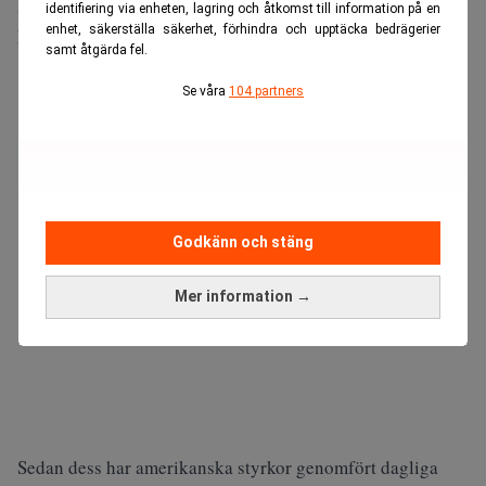
Bakgrunden är att vapenvilan mellan USA och Iran
identifiering via enheten, lagring och åtkomst till information på en
enhet, säkerställa säkerhet, förhindra och upptäcka bedrägerier
kollapsade för två veckor sedan.
samt åtgärda fel.
ANNONS
Se våra
104 partners
Godkänn och stäng
Mer information →
Sedan dess har amerikanska styrkor genomfört dagliga