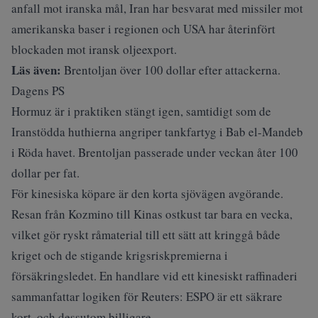
anfall mot iranska mål, Iran har besvarat med missiler mot
amerikanska baser i regionen och USA har återinfört
blockaden mot iransk oljeexport.
Läs även:
Brentoljan över 100 dollar efter attackerna.
Dagens PS
Hormuz är i praktiken stängt igen, samtidigt som de
Iranstödda huthierna angriper tankfartyg i Bab el-Mandeb
i Röda havet. Brentoljan passerade under veckan åter 100
dollar per fat.
För kinesiska köpare är den korta sjövägen avgörande.
Resan från Kozmino till Kinas ostkust tar bara en vecka,
vilket gör ryskt råmaterial till ett sätt att kringgå både
kriget och de stigande krigsriskpremierna i
försäkringsledet. En handlare vid ett kinesiskt raffinaderi
sammanfattar logiken för Reuters: ESPO är ett säkrare
kort, och dessutom billigare.