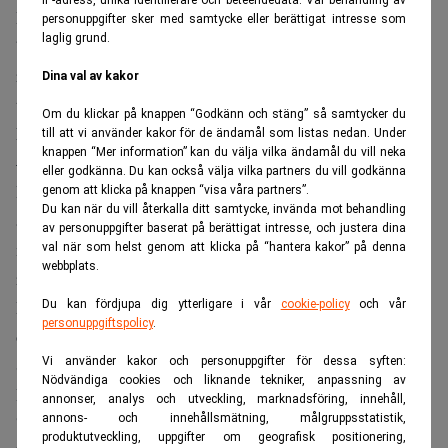
Den höga köptakten har pressat ihop rabatten på den ryska
personuppgifter sker med samtycke eller berättigat intresse som
laglig grund.
blandningen ESPO till omkring en dollar per fat mot
referensoljan ICE Brent – från tre till fyra dollar för bara
Dina val av kakor
två veckor sedan, skriver
Oilprice.com
.
Om du klickar på knappen “Godkänn och stäng” så samtycker du
Missa inte:
Raset i Sverige: Förtroendet för USA kollapsar
till att vi använder kakor för de ändamål som listas nedan. Under
knappen “Mer information” kan du välja vilka ändamål du vill neka
– Kina drar nytta. Realtid
eller godkänna. Du kan också välja vilka partners du vill godkänna
Reuters
, som gjort en egen kartläggning, anger något
genom att klicka på knappen “visa våra partners”.
Du kan när du vill återkalla ditt samtycke, invända mot behandling
andra nivåer: två stora kinesiska raffinaderier ska ha köpt
av personuppgifter baserat på berättigat intresse, och justera dina
merparten av den ESPO som lastas i september, till en
val när som helst genom att klicka på “hantera kakor” på denna
webbplats.
rabatt på mellan en och tre dollar per fat mot ICE Brent.
Det kan jämföras med runt fyra dollar för augustilastad
Du kan fördjupa dig ytterligare i vår
cookie-policy
och vår
personuppgiftspolicy
.
olja.
Vi använder kakor och personuppgifter för dessa syften:
Stark efterfrågan även från indiska köpare har enligt
Nödvändiga cookies och liknande tekniker, anpassning av
Reuters bidragit till att hålla priserna uppe.
annonser, analys och utveckling, marknadsföring, innehåll,
annons- och innehållsmätning, målgruppsstatistik,
”Ett säkrare kort”
produktutveckling, uppgifter om geografisk positionering,