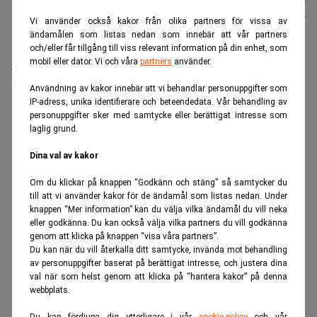
Johannes
Publicerad:
13 juli 2026
Stenlund
Uppdaterad:
13 juli 2026
Vi använder också kakor från olika partners för vissa av
ändamålen som listas nedan som innebär att vår partners
och/eller får tillgång till viss relevant information på din enhet, som
mobil eller dator. Vi och våra
partners
använder.
Stora börsnoteringar är ett skäl till att
investmentbankerna väntas presentera stora vinster.
Användning av kakor innebär att vi behandlar personuppgifter som
Men även tradingverksamheten hjälper till.
IP-adress, unika identifierare och beteendedata. Vår behandling av
personuppgifter sker med samtycke eller berättigat intresse som
ANNONS
laglig grund.
Dina val av kakor
Om du klickar på knappen “Godkänn och stäng” så samtycker du
till att vi använder kakor för de ändamål som listas nedan. Under
knappen “Mer information” kan du välja vilka ändamål du vill neka
eller godkänna. Du kan också välja vilka partners du vill godkänna
genom att klicka på knappen “visa våra partners”.
Du kan när du vill återkalla ditt samtycke, invända mot behandling
av personuppgifter baserat på berättigat intresse, och justera dina
val när som helst genom att klicka på “hantera kakor” på denna
webbplats.