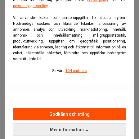
Du kan fördjupa dig ytterligare i vår
cookie-policy
och vår
personuppgiftspolicy
.
Vi använder kakor och personuppgifter för dessa syften:
Nödvändiga cookies och liknande tekniker, anpassning av
De amerikanska storbankerna väntas redovisa ett starkt
annonser, analys och utveckling, marknadsföring, innehåll,
annons- och innehållsmätning, målgruppsstatistik,
andra kvartal när rapportsäsongen inleds på tisdagen.
produktutveckling, uppgifter om geografisk positionering,
Höga intäkter från investment banking och en
identifiering via enheten, lagring och åtkomst till information på en
enhet, säkerställa säkerhet, förhindra och upptäcka bedrägerier
återhämtning inom företagsutlåning väntas bidra till
samt åtgärda fel.
resultatlyftet.
Se våra
104 partners
JPMorgan Chase, Bank of America, Citigroup, Wells Fargo
och Goldman Sachs presenterar sina kvartalsrapporter på
tisdagen, medan Morgan Stanley följer dagen därpå.
Svängningar kan ge vinst
Enligt analytiker väntas intäkterna från investment
Godkänn och stäng
banking öka med 26 procent jämfört med samma period i
fjol. Intäkterna från aktie- och räntehandel bedöms
Mer information →
samtidigt stiga med 14 procent, skriver
CNBC
.