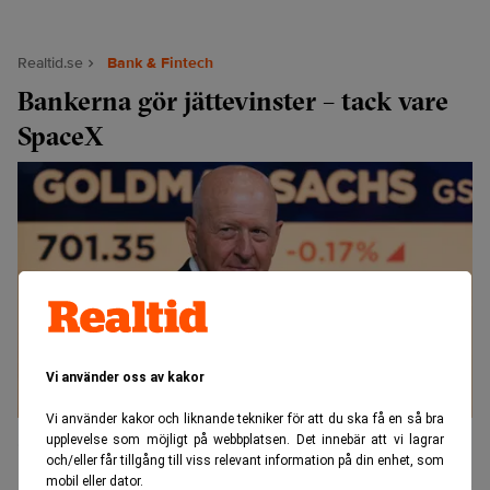
Realtid.se
Bank & Fintech
Bankerna gör jättevinster – tack vare
SpaceX
Vi använder oss av kakor
Vi använder kakor och liknande tekniker för att du ska få en så bra
David Solomon är vd på Goldman Sachs, en av
upplevelse som möjligt på webbplatsen. Det innebär att vi lagrar
investmentbankerna som går bra just nu. (Foto: Seth Wenig/AP/TT).
och/eller får tillgång till viss relevant information på din enhet, som
mobil eller dator.