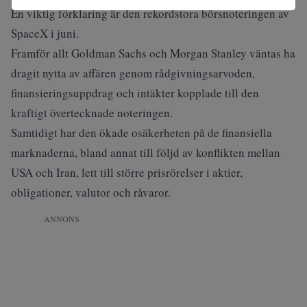
En viktig förklaring är den rekordstora börsnoteringen av
SpaceX i juni.
Framför allt Goldman Sachs och Morgan Stanley väntas ha
dragit nytta av affären genom rådgivningsarvoden,
finansieringsuppdrag och intäkter kopplade till den
kraftigt övertecknade noteringen.
Samtidigt har den ökade osäkerheten på de finansiella
marknaderna, bland annat till följd av konflikten mellan
USA och Iran, lett till större prisrörelser i aktier,
obligationer, valutor och råvaror.
ANNONS