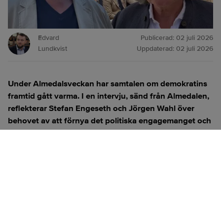
Edvard
Publicerad:
02 juli 2026
Lundkvist
Uppdaterad:
02 juli 2026
Under Almedalsveckan har samtalen om demokratins
framtid gått varma. I en intervju, sänd från Almedalen,
reflekterar Stefan Engeseth och Jörgen Wahl över
behovet av att förnya det politiska engagemanget och
hur modern teknik kan användas för att överbrygga
klyftan mellan medborgare och beslutsfattare.
Titta på
videosidan
för en ren videoupplevelse.
ANNONS