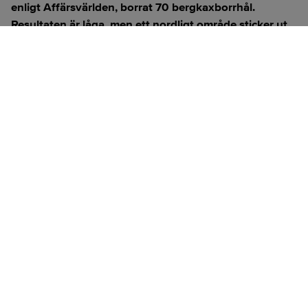
enligt
Affärsvärlden
, borrat 70 bergkaxborrhål.
Resultaten är låga, men ett nordligt område sticker ut
med den högsta halten:
0,056 gram guld per ton
.
ANNONS