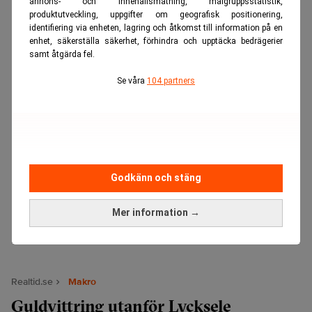
annons- och innehållsmätning, målgruppsstatistik,
ANNONS
produktutveckling, uppgifter om geografisk positionering,
identifiering via enheten, lagring och åtkomst till information på en
enhet, säkerställa säkerhet, förhindra och upptäcka bedrägerier
samt åtgärda fel.
Se våra
104 partners
Godkänn och stäng
Mer information →
Realtid.se
Makro
Guldvittring utanför Lycksele