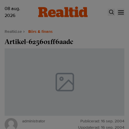
08 aug.
2026
Realtid.se
Börs & finans
Artikel-625601ff6aadc
administrator
Publicerad:
16 sep. 2004
Uppdaterad:
16 sep. 2004