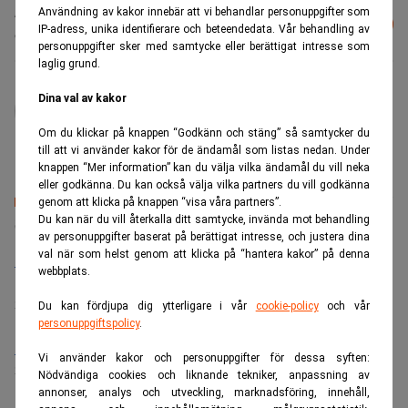
Läs mer från Realtid - vårt nyhetsbrev
Användning av kakor innebär att vi behandlar personuppgifter som
Prenumerera
IP-adress, unika identifierare och beteendedata. Vår behandling av
är kostnadsfritt:
personuppgifter sker med samtycke eller berättigat intresse som
laglig grund.
administrator
Dina val av kakor
Om du klickar på knappen “Godkänn och stäng” så samtycker du
till att vi använder kakor för de ändamål som listas nedan. Under
knappen “Mer information” kan du välja vilka ändamål du vill neka
eller godkänna. Du kan också välja vilka partners du vill godkänna
genom att klicka på knappen “visa våra partners”.
Senaste lediga jobben
Du kan när du vill återkalla ditt samtycke, invända mot behandling
av personuppgifter baserat på berättigat intresse, och justera dina
val när som helst genom att klicka på “hantera kakor” på denna
Bolagsjurist till Eltel AB
webbplats.
Placering:
Bromma, Stockholm
Sista ansökningsdag:
21/08/2026
Du kan fördjupa dig ytterligare i vår
cookie-policy
och vår
personuppgiftspolicy
.
Medarbetare inom Intern styrning och kontroll till Alecta
Vi använder kakor och personuppgifter för dessa syften:
Sista ansökningsdag:
13/06/2026
Nödvändiga cookies och liknande tekniker, anpassning av
annonser, analys och utveckling, marknadsföring, innehåll,