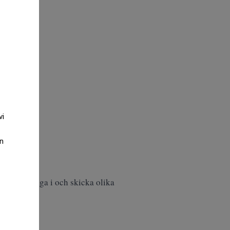
vi
an
 går att ringa i och skicka olika