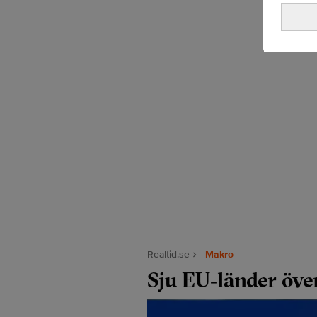
Realtid.se
Makro
Sju EU‑länder öve