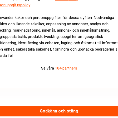
sonuppgiftspolicy
.
rev är kostnadsfritt:
Prenumerera
använder kakor och personuppgifter för dessa syften: Nödvändiga
kies och liknande tekniker, anpassning av annonser, analys och
eckling, marknadsföring, innehåll, annons- och innehållsmätning,
gruppsstatistik, produktutveckling, uppgifter om geografisk
itionering, identifiering via enheten, lagring och åtkomst till informa
en enhet, säkerställa säkerhet, förhindra och upptäcka bedrägerier 
ärda fel.
Se våra
104 partners
Medarbetare inom Intern styrni
Sista ansökningsdag:
13/06/
ANNONS
Godkänn och stäng