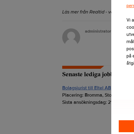
per
Läs mer från Realtid - vårt nyhetsb
Vi 
coo
administrator
utv
mål
pos
på 
åtg
Senaste lediga jobben
Bolagsjurist till Eltel AB
Placering:
Bromma, Stockholm
Sista ansökningsdag:
21/08/2026