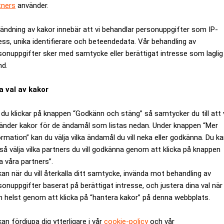
tners
använder.
ändning av kakor innebär att vi behandlar personuppgifter som IP-
ess, unika identifierare och beteendedata. Vår behandling av
sonuppgifter sker med samtycke eller berättigat intresse som laglig
nd.
a val av kakor
du klickar på knappen “Godkänn och stäng” så samtycker du till att 
änder kakor för de ändamål som listas nedan. Under knappen “Mer
ormation” kan du välja vilka ändamål du vill neka eller godkänna. Du k
så välja vilka partners du vill godkänna genom att klicka på knappen
a våra partners”.
 telefon, Z520, med tonvikten lagd på design.
kan när du vill återkalla ditt samtycke, invända mot behandling av
a tillfredsställa kundgruppen – de som vill ha en telefon som det
sonuppgifter baserat på berättigat intresse, och justera dina val när
så mycket mer.
 helst genom att klicka på “hantera kakor” på denna webbplats.
as förrän under det tredje och fjärde kvartalen i år.
kan fördjupa dig ytterligare i vår
cookie-policy
och vår