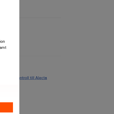
tion
samt
ng och kontroll till Alecta
2026