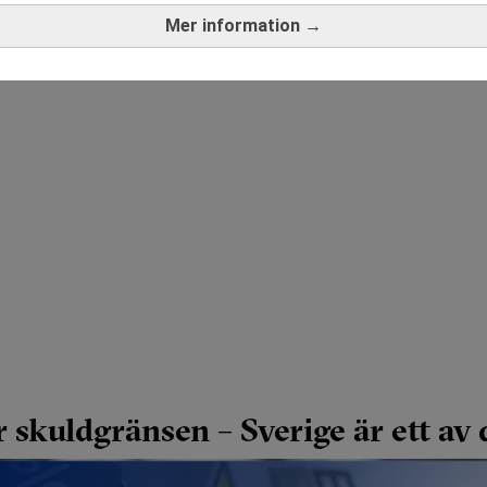
Mer information →
r skuldgränsen – Sverige är ett av