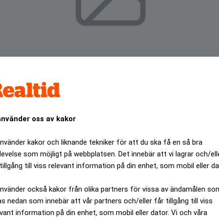
använder oss av kakor
använder kakor och liknande tekniker för att du ska få en så bra
levelse som möjligt på webbplatsen. Det innebär att vi lagrar och/ell
tillgång till viss relevant information på din enhet, som mobil eller da
måndagen tre nya mobiltelefoner. S600, en avancerad nöje
lder och video och allt annat som numera ska ingå i en telef
använder också kakor från olika partners för vissa av ändamålen so
as nedan som innebär att vår partners och/eller får tillgång till viss
ANNONS
evant information på din enhet, som mobil eller dator. Vi och våra