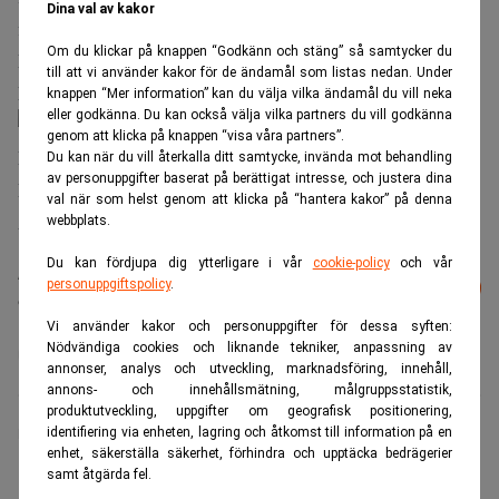
Dina val av kakor
finansvärlden verkligen passar Finwires nyheter, säger
Om du klickar på knappen “Godkänn och stäng” så samtycker du
Mats Hård, chefredaktör och vd för Finwire.
till att vi använder kakor för de ändamål som listas nedan. Under
Finwire_1.jpg
knappen “Mer information” kan du välja vilka ändamål du vill neka
eller godkänna. Du kan också välja vilka partners du vill godkänna
genom att klicka på knappen “visa våra partners”.
Foto: Finwire
Du kan när du vill återkalla ditt samtycke, invända mot behandling
av personuppgifter baserat på berättigat intresse, och justera dina
Du hittar alla telegram
här >>
.
val när som helst genom att klicka på “hantera kakor” på denna
Alla senaste nyheterna från Realtid kan du läsa
här >>
.
webbplats.
Du kan fördjupa dig ytterligare i vår
cookie-policy
och vår
Läs mer från Realtid - vårt nyhetsbrev
personuppgiftspolicy
.
Prenumerera
är kostnadsfritt:
Vi använder kakor och personuppgifter för dessa syften:
Nödvändiga cookies och liknande tekniker, anpassning av
Finwire
Realtid
annonser, analys och utveckling, marknadsföring, innehåll,
annons- och innehållsmätning, målgruppsstatistik,
produktutveckling, uppgifter om geografisk positionering,
identifiering via enheten, lagring och åtkomst till information på en
Realtid.se
enhet, säkerställa säkerhet, förhindra och upptäcka bedrägerier
samt åtgärda fel.