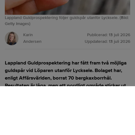
Lappland Guldprospektering följer guldspår utanför Lycksele. (Bild:
Getty Images)
Karin
Publicerad:
13 juli 2026
Andersen
Uppdaterad:
13 juli 2026
Lappland Guldprospektering har fått fram två möjliga
guldspår
vid Löparen utanför Lycksele. Bolaget har,
enligt
Affärsvärlden
, borrat 70 bergkaxborrhål.
Resultaten är låga, men ett nordligt område sticker ut
med den högsta halten:
0,056 gram guld per ton
.
ANNONS