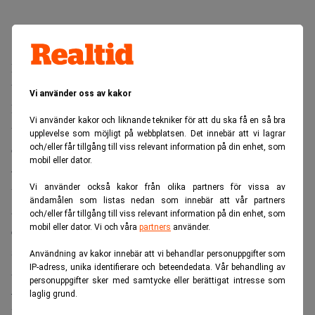
Med telegram från Finwire kompletterar Realtid sin
bevakning av finansmarknaden och säkerställer att
Vi använder oss av kakor
Realtids läsare aldrig missar något och alltid har tillgång
Vi använder kakor och liknande tekniker för att du ska få en så bra
till de senaste nyheter inom finans, bank, M&A, revision
upplevelse som möjligt på webbplatsen. Det innebär att vi lagrar
och juridik.
och/eller får tillgång till viss relevant information på din enhet, som
mobil eller dator.
– Telegram från Finwire kompletterar på ett mycket
Vi använder också kakor från olika partners för vissa av
värdefullt sätt Realtids gedigna bevakning och granskning
ändamålen som listas nedan som innebär att vår partners
av finansmarken. Vi är mycket glada för att samarbeta med
och/eller får tillgång till viss relevant information på din enhet, som
mobil eller dator. Vi och våra
partners
använder.
ett mycket kompetent team och snabbfotad organisation
som Finwire, säger Camilla Jonsson, chefredaktör och
Användning av kakor innebär att vi behandlar personuppgifter som
IP-adress, unika identifierare och beteendedata. Vår behandling av
ansvarig utgivare, Realtid.
personuppgifter sker med samtycke eller berättigat intresse som
– Vi är jätteglada att vi på Finwire har fått förtroende att
laglig grund.
leverera nyheter till Realtid, en sajt som med sina läsare i