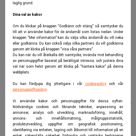
laglig grund.
företagets pressmeddelande.
– I och med Jakobs nya roll kommer jag att kunna lägga
Dina val av kakor
ännu mer tid åt affären, vilket jag ser fram emot och
Om du klickar på knappen “Godkänn och stäng” så samtycker du
definitivt kommer att komma våra kunder till gagn. Jag har
till att vi använder kakor för de ändamål som listas nedan. Under
knappen “Mer information” kan du välja vilka ändamål du vill neka
alltid brunnit för hantverket och genomförandet i våra
eller godkänna. Du kan också välja vilka partners du vill godkänna
transaktioner, det är det roligaste jag vet. Vi planerar
genom att klicka på knappen “visa våra partners”.
Du kan när du vill återkalla ditt samtycke, invända mot behandling
dessutom att fortsätta växa teamet med ett par seniora
av personuppgifter baserat på berättigat intresse, och justera dina
rekryteringar den närmaste tiden, säger Dan Sandstedt,
val när som helst genom att klicka på “hantera kakor” på denna
webbplats.
kapitalmarknadschef och partner på Newsecs svenska
rådgivningsverksamhet.
Du kan fördjupa dig ytterligare i vår
cookie-policy
och vår
personuppgiftspolicy
.
Läs mer från Realtid - vårt nyhetsbrev
Vi använder kakor och personuppgifter för dessa syften:
Prenumerera
är kostnadsfritt:
Nödvändiga cookies och liknande tekniker, anpassning av
annonser, analys och utveckling, marknadsföring, innehåll,
annons- och innehållsmätning, målgruppsstatistik,
Newsec
produktutveckling, uppgifter om geografisk positionering,
identifiering via enheten, lagring och åtkomst till information på en
enhet, säkerställa säkerhet, förhindra och upptäcka bedrägerier