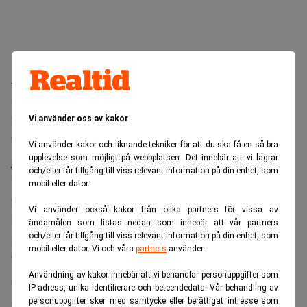
– Det känns kul och inspirerande att vara med och
utveckla teamet ytterligare i kombination med ett fortsatt
kund- och affärsfokus, säger Jakob Westin, som snart
Vi använder oss av kakor
börjar sin nya tjänst som
Vi använder kakor och liknande tekniker för att du ska få en så bra
upplevelse som möjligt på webbplatsen. Det innebär att vi lagrar
jacobwestin.jpeg
och/eller får tillgång till viss relevant information på din enhet, som
vice chef för kapitalmarknader på Newsecs svenska
mobil eller dator.
rådgivningsverksamhet.
Vi använder också kakor från olika partners för vissa av
Han har arbetat på Newsec sedan 2010 och är partner i den
ändamålen som listas nedan som innebär att vår partners
och/eller får tillgång till viss relevant information på din enhet, som
svenska rådgivningsverksamheten.
mobil eller dator. Vi och våra
partners
använder.
”I sin nya roll kommer han att fortsätta axla ett stort
Användning av kakor innebär att vi behandlar personuppgifter som
affärsansvar men även bli personalansvarig för teamets
IP-adress, unika identifierare och beteendedata. Vår behandling av
Senior Associates och Associates”, framgår det av
personuppgifter sker med samtycke eller berättigat intresse som