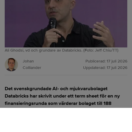
Ali Ghodsi, vd och grundare av Databricks. (Foto: Jeff Chiu/TT)
Johan
Publicerad:
17 juli 2026
Colliander
Uppdaterad:
17 juli 2026
Det svenskgrundade AI- och mjukvarubolaget
Databricks har skrivit under ett term sheet för en ny
finansieringsrunda som värderar bolaget till 188
miljarder dollar, motsvarande omkring 1 750 miljarder
kronor.
ANNONS