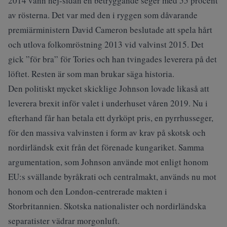
2014 vann nej-sidan en betryggande seger med 55 procent
av rösterna. Det var med den i ryggen som dåvarande
premiärministern David Cameron beslutade att spela hårt
och utlova folkomröstning 2013 vid valvinst 2015. Det
gick ”för bra” för Tories och han tvingades leverera på det
löftet. Resten är som man brukar säga historia.
Den politiskt mycket skicklige Johnson lovade likaså att
leverera brexit inför valet i underhuset våren 2019. Nu i
efterhand får han betala ett dyrköpt pris, en pyrrhusseger,
för den massiva valvinsten i form av krav på skotsk och
nordirländsk exit från det förenade kungariket. Samma
argumentation, som Johnson använde mot enligt honom
EU:s svällande byråkrati och centralmakt, används nu mot
honom och den London-centrerade makten i
Storbritannien. Skotska nationalister och nordirländska
separatister vädrar morgonluft.