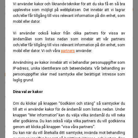
Vi använder kakor och liknande tekniker för att du ska få en så bra
Läs mer från Realtid - vårt nyhetsbrev
Prenumerera
upplevelse som möjligt på webbplatsen. Det innebär att vi lagrar
är kostnadsfritt:
och/eller får tillgång till viss relevant information på din enhet, som
mobil eller dator.
Boris Johnson
Brexit
Vi använder också kakor från olika partners för vissa av
ändamålen som listas nedan som innebär att vår partners
och/eller får tillgång till viss relevant information på din enhet, som
Realtid.se
mobil eller dator. Vi och våra
partners
använder.
Användning av kakor innebär att vi behandlar personuppgifter som
IP-adress, unika identifierare och beteendedata. Vår behandling av
personuppgifter sker med samtycke eller berättigat intresse som
Senaste lediga jobben
laglig grund.
Dina val av kakor
Bolagsjurist till Eltel AB
Placering:
Bromma, Stockholm
Om du klickar på knappen “Godkänn och stäng” så samtycker du
Sista ansökningsdag:
21/08/2026
till att vi använder kakor för de ändamål som listas nedan. Under
knappen “Mer information” kan du välja vilka ändamål du vill neka
eller godkänna. Du kan också välja vilka partners du vill godkänna
Medarbetare inom Intern styrning och kontroll till Alecta
genom att klicka på knappen “visa våra partners”.
Sista ansökningsdag:
13/06/2026
Du kan när du vill återkalla ditt samtycke, invända mot behandling