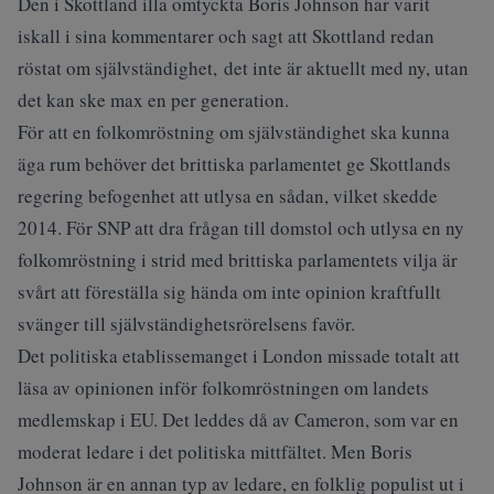
Den i Skottland illa omtyckta Boris Johnson har varit
iskall i sina kommentarer och sagt att Skottland redan
röstat om självständighet, det inte är aktuellt med ny, utan
det kan ske max en per generation.
För att en folkomröstning om självständighet ska kunna
äga rum behöver det brittiska parlamentet ge Skottlands
regering befogenhet att utlysa en sådan, vilket skedde
2014. För SNP att dra frågan till domstol och utlysa en ny
folkomröstning i strid med brittiska parlamentets vilja är
svårt att föreställa sig hända om inte opinion kraftfullt
svänger till självständighetsrörelsens favör.
Det politiska etablissemanget i London missade totalt att
läsa av opinionen inför folkomröstningen om landets
medlemskap i EU. Det leddes då av Cameron, som var en
moderat ledare i det politiska mittfältet. Men Boris
Johnson är en annan typ av ledare, en folklig populist ut i