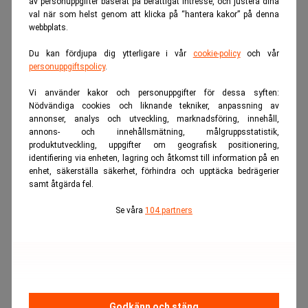
av personuppgifter baserat på berättigat intresse, och justera dina
val när som helst genom att klicka på “hantera kakor” på denna
ANNONS
webbplats.
Du kan fördjupa dig ytterligare i vår
cookie-policy
och vår
personuppgiftspolicy
.
Vi använder kakor och personuppgifter för dessa syften:
Nödvändiga cookies och liknande tekniker, anpassning av
annonser, analys och utveckling, marknadsföring, innehåll,
annons- och innehållsmätning, målgruppsstatistik,
produktutveckling, uppgifter om geografisk positionering,
identifiering via enheten, lagring och åtkomst till information på en
enhet, säkerställa säkerhet, förhindra och upptäcka bedrägerier
samt åtgärda fel.
Se våra
104 partners
Realtid.se
Bank & Fintech
Godkänn och stäng