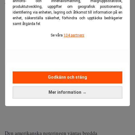
annons- och innehållsmätning, målgruppsstatistik,
Tekniken är central i bland annat Nvidias AI-system, där
produktutveckling, uppgifter om geografisk positionering,
SK Hynix är en viktig leverantör.
identifiering via enheten, lagring och åtkomst till information på en
enhet, säkerställa säkerhet, förhindra och upptäcka bedrägerier
samt åtgärda fel.
ANNONS
Se våra
104 partners
Godkänn och stäng
Mer information →
Den amerikanska noteringen väntas bredda