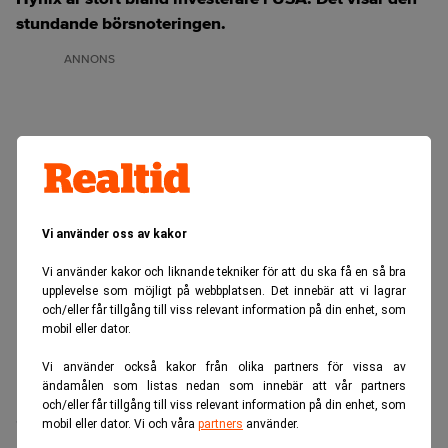
stundande börsnoteringen.
ANNONS
Vi använder oss av kakor
Vi använder kakor och liknande tekniker för att du ska få en så bra
upplevelse som möjligt på webbplatsen. Det innebär att vi lagrar
och/eller får tillgång till viss relevant information på din enhet, som
mobil eller dator.
Vi använder också kakor från olika partners för vissa av
ändamålen som listas nedan som innebär att vår partners
och/eller får tillgång till viss relevant information på din enhet, som
SK Hynix tar steget in på Nasdaq genom en notering av
mobil eller dator. Vi och våra
partners
använder.
depåbevis som inbringat omkring 26,5 miljarder dollar.