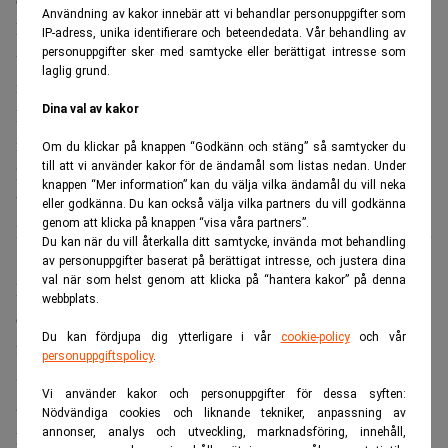
Användning av kakor innebär att vi behandlar personuppgifter som
Noteringen ger amerikanska investerare enklare tillgång
IP-adress, unika identifierare och beteendedata. Vår behandling av
personuppgifter sker med samtycke eller berättigat intresse som
till en av de största vinnarna på den snabbt växande AI-
laglig grund.
marknaden.
Dina val av kakor
Det sätter samtidigt fokus på om efterfrågan på avancerade
minneschip kan fortsätta att trotsa den historiskt cykliska
Om du klickar på knappen “Godkänn och stäng” så samtycker du
till att vi använder kakor för de ändamål som listas nedan. Under
halvledarsektorn.
knappen “Mer information” kan du välja vilka ändamål du vill neka
Viktig teknik för Nvidia
eller godkänna. Du kan också välja vilka partners du vill godkänna
genom att klicka på knappen “visa våra partners”.
Bolaget emitterade 177,9 miljoner depåbevis till ett pris på
Du kan när du vill återkalla ditt samtycke, invända mot behandling
149 dollar styck, skriver
FXLeaders
.
av personuppgifter baserat på berättigat intresse, och justera dina
val när som helst genom att klicka på “hantera kakor” på denna
Erbjudandet uppges ha blivit omkring sju gånger
webbplats.
övertecknat, vilket speglar det starka investerarintresset
Du kan fördjupa dig ytterligare i vår
cookie-policy
och vår
för bolag med koppling till AI-infrastruktur.
personuppgiftspolicy
.
SK Hynix är marknadsledande inom HBM-minnen, en typ
Vi använder kakor och personuppgifter för dessa syften:
av höghastighetsminne som används tillsammans med AI-
Nödvändiga cookies och liknande tekniker, anpassning av
processorer för att snabbt hantera stora datamängder.
annonser, analys och utveckling, marknadsföring, innehåll,