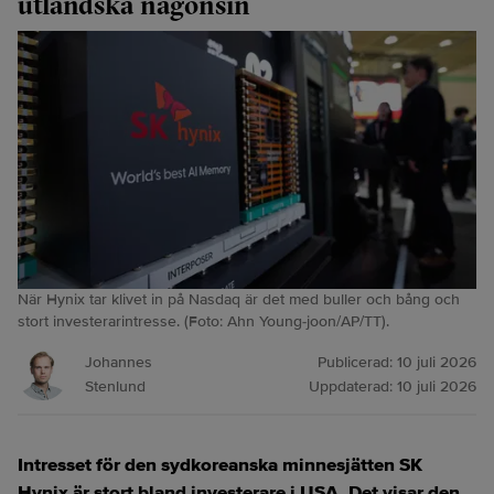
utländska någonsin
När Hynix tar klivet in på Nasdaq är det med buller och bång och
stort investerarintresse. (Foto: Ahn Young-joon/AP/TT).
Johannes
Publicerad:
10 juli 2026
Stenlund
Uppdaterad:
10 juli 2026
Intresset för den sydkoreanska minnesjätten SK
Hynix är stort bland investerare i USA. Det visar den