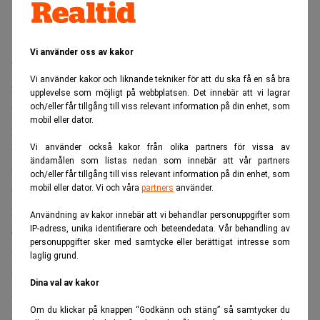
Vi använder oss av kakor
Varje månad köper Norges Bank valutavinster från
Vi använder kakor och liknande tekniker för att du ska få en så bra
regeringens ekonomiska engagemang i
upplevelse som möjligt på webbplatsen. Det innebär att vi lagrar
petroleumsverksamheten (SDFI). Om nettokassaflödet från
och/eller får tillgång till viss relevant information på din enhet, som
mobil eller dator.
petroleumsverksamheten överstiger det oljeanpassade
underskottet i statsbudgeten överförs delar av
Vi använder också kakor från olika partners för vissa av
ändamålen som listas nedan som innebär att vår partners
valutaresultatet från SDØE till Statens pensionsfond
och/eller får tillgång till viss relevant information på din enhet, som
utländska (SPU).
mobil eller dator. Vi och våra
partners
använder.
Norges Bank säljer den återstående valutan på marknaden.
Användning av kakor innebär att vi behandlar personuppgifter som
IP-adress, unika identifierare och beteendedata. Vår behandling av
Om nettokassaflödet från petroleumsverksamheten inte är
personuppgifter sker med samtycke eller berättigat intresse som
tillräckligt stort för att täcka det oljeanpassade
laglig grund.
underskottet i statsbudgeten, måste valuta överföras från
Dina val av kakor
SPU för att täcka delar av oljepengeanvändningen. Norges
Om du klickar på knappen “Godkänn och stäng” så samtycker du
Bank kommer sedan att sälja valuta från SPU på