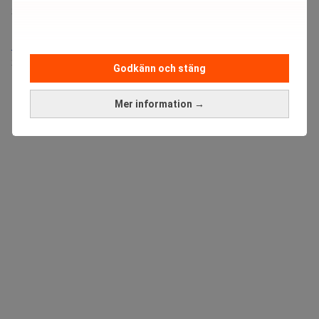
Sista ansökningsdag:
21/08/2026
Medarbetare inom Intern styrning och kontroll till Alecta
Sista ansökningsdag:
13/06/2026
Godkänn och stäng
Mer information →
ANNONS