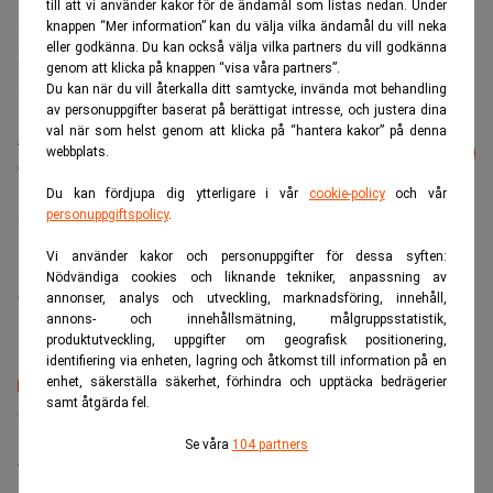
till att vi använder kakor för de ändamål som listas nedan. Under
marknaden tillsammans med valutaintäkterna från SDFI.
knappen “Mer information” kan du välja vilka ändamål du vill neka
eller godkänna. Du kan också välja vilka partners du vill godkänna
Detta är en uppgift som Norges Bank utför på uppdrag av
genom att klicka på knappen “visa våra partners”.
norska statens. Det framgår av ett pressmeddelande.
Du kan när du vill återkalla ditt samtycke, invända mot behandling
av personuppgifter baserat på berättigat intresse, och justera dina
val när som helst genom att klicka på “hantera kakor” på denna
Läs mer från Realtid - vårt nyhetsbrev
Prenumerera
webbplats.
är kostnadsfritt:
Du kan fördjupa dig ytterligare i vår
cookie-policy
och vår
personuppgiftspolicy
.
Norges Bank
Vi använder kakor och personuppgifter för dessa syften:
Nödvändiga cookies och liknande tekniker, anpassning av
Camilla Jonsson
annonser, analys och utveckling, marknadsföring, innehåll,
annons- och innehållsmätning, målgruppsstatistik,
produktutveckling, uppgifter om geografisk positionering,
identifiering via enheten, lagring och åtkomst till information på en
enhet, säkerställa säkerhet, förhindra och upptäcka bedrägerier
samt åtgärda fel.
Senaste lediga jobben
Se våra
104 partners
Bolagsjurist till Eltel AB
Placering:
Bromma, Stockholm