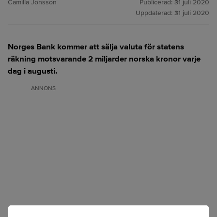
Camilla Jonsson
Publicerad:
31 juli 2020
Uppdaterad:
31 juli 2020
Norges Bank kommer att sälja valuta för statens
räkning motsvarande 2 miljarder norska kronor varje
dag i augusti.
ANNONS