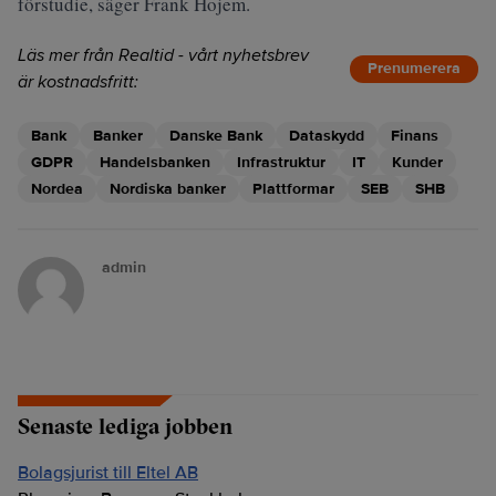
förstudie, säger Frank Hojem.
Läs mer från Realtid - vårt nyhetsbrev
Prenumerera
är kostnadsfritt:
Bank
Banker
Danske Bank
Dataskydd
Finans
GDPR
Handelsbanken
Infrastruktur
IT
Kunder
Nordea
Nordiska banker
Plattformar
SEB
SHB
admin
Senaste lediga jobben
Bolagsjurist till Eltel AB