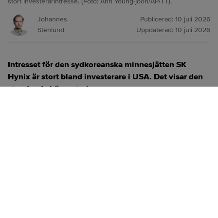
stort investerarintresse. (Foto: Ahn Young-joon/AP/TT).
Johannes
Publicerad:
10 juli 2026
Stenlund
Uppdaterad:
10 juli 2026
Intresset för den sydkoreanska minnesjätten SK
Hynix är stort bland investerare i USA. Det visar den
stundande börsnoteringen.
ANNONS