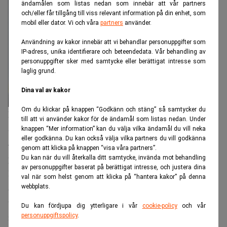
ändamålen som listas nedan som innebär att vår partners
och/eller får tillgång till viss relevant information på din enhet, som
mobil eller dator. Vi och våra
partners
använder.
Användning av kakor innebär att vi behandlar personuppgifter som
IP-adress, unika identifierare och beteendedata. Vår behandling av
personuppgifter sker med samtycke eller berättigat intresse som
laglig grund.
Dina val av kakor
Om du klickar på knappen “Godkänn och stäng” så samtycker du
Frank Hojem, presschef
till att vi använder kakor för de ändamål som listas nedan. Under
SEB. Foto: Press
knappen “Mer information” kan du välja vilka ändamål du vill neka
eller godkänna. Du kan också välja vilka partners du vill godkänna
– Kraven från samhället och lagstiftningen ökar hela tiden
genom att klicka på knappen “visa våra partners”.
på att banker ska ha bra koll på det här och då måste vi ha
Du kan när du vill återkalla ditt samtycke, invända mot behandling
av personuppgifter baserat på berättigat intresse, och justera dina
lösningar som är bra för kunderna och som är enkla att
val när som helst genom att klicka på “hantera kakor” på denna
använda. Därför ser vi stor nytta i att göra det här
webbplats.
tillsammans. En viktig poäng är att vi vill skapa en öppen
Du kan fördjupa dig ytterligare i vår
cookie-policy
och vår
infrstruktur som är öppen för andra att ansluta sig till
personuppgiftspolicy
.