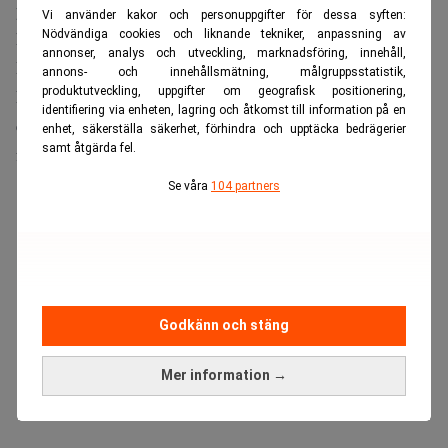
precis som vi gjorde med Swish, så att det inte blir
Vi använder kakor och personuppgifter för dessa syften:
Nödvändiga cookies och liknande tekniker, anpassning av
konkurrenssnedvridande, utan en infrastruktur för alla.
annonser, analys och utveckling, marknadsföring, innehåll,
Planen är att starta ett gemensamt bolag med namnet
annons- och innehållsmätning, målgruppsstatistik,
produktutveckling, uppgifter om geografisk positionering,
Nordic KYC Utility. Bolaget ska utveckla ”gemensam
identifiering via enheten, lagring och åtkomst till information på en
effektiv, säker och kostnadseffektiv nordisk infrastruktur
enhet, säkerställa säkerhet, förhindra och upptäcka bedrägerier
samt åtgärda fel.
för kundkännedom”.
Se våra
104 partners
ANNONS
Godkänn och stäng
Mer information →