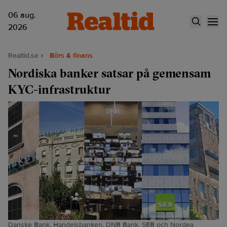
06 aug.
2026
Realtid.se
Börs & finans
Nordiska banker satsar på gemensam
KYC-infrastruktur
Danske Bank, Handelsbanken, DNB Bank, SEB och Nordea