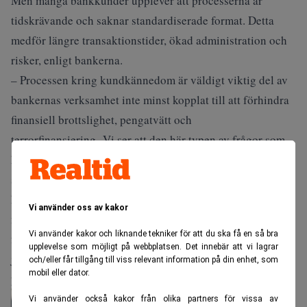
Men många bankkunder upplever att processerna är
tidskrävande och saknar standardiserade format. Detta
medför längre transaktionstider, ökad administration och
risker, enligt bankerna.
– Processen kring kundkännedom är väldigt viktig del av
bankernas verksamhet inte minst kopplat till att förhindra
finansiell brottslighet, pengatvätt och
terrorfinansiering. Vi ser att den här typen av frågor som
handlar om säkerhet är bankgemensam och påverkar hela
samhället. Samtidigt vet vi att många kunder upplever det
här som väldigt krångligt och bökigt och man ska svara på
Vi använder oss av kakor
många frågor. Det gäller kanske ofta i högre utsträckning
Vi använder kakor och liknande tekniker för att du ska få en så bra
företag, än privatkunder. Så vi kommer först att börja att
upplevelse som möjligt på webbplatsen. Det innebär att vi lagrar
jobba med lite större företag, säger Frank Hojem,
och/eller får tillgång till viss relevant information på din enhet, som
mobil eller dator.
presschef på SEB, till Realtid.se, och fortsätter:
Vi använder också kakor från olika partners för vissa av