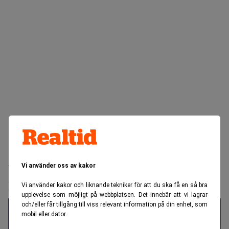
Realtid.se
Bank & Fintech
Vi använder oss av kakor
Var ordförande på storbank – nu åtalas
han för spioneri
Vi använder kakor och liknande tekniker för att du ska få en så bra
upplevelse som möjligt på webbplatsen. Det innebär att vi lagrar
och/eller får tillgång till viss relevant information på din enhet, som
mobil eller dator.