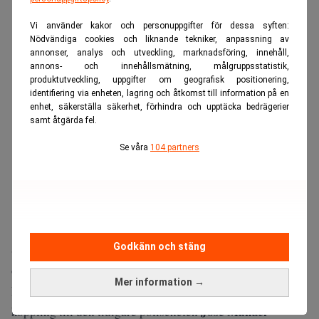
Vi använder kakor och personuppgifter för dessa syften:
Nödvändiga cookies och liknande tekniker, anpassning av
annonser, analys och utveckling, marknadsföring, innehåll,
annons- och innehållsmätning, målgruppsstatistik,
produktutveckling, uppgifter om geografisk positionering,
identifiering via enheten, lagring och åtkomst till information på en
enhet, säkerställa säkerhet, förhindra och upptäcka bedrägerier
samt åtgärda fel.
Se våra
104 partners
Godkänn och stäng
Spaniens näst största bank BBVA och bankens tidigare
Francisco González
ordförande
ställs nu inför rätta.
Mer information →
De är misstänkta för omfattande företagsspioneri med
José Manuel
koppling till den tidigare polischefen