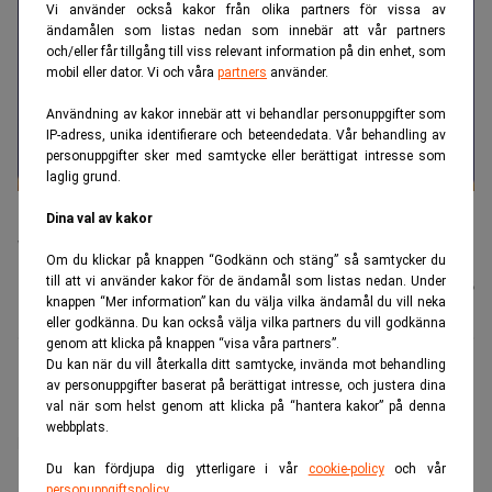
Vi använder också kakor från olika partners för vissa av
ändamålen som listas nedan som innebär att vår partners
och/eller får tillgång till viss relevant information på din enhet, som
mobil eller dator. Vi och våra
partners
använder.
Användning av kakor innebär att vi behandlar personuppgifter som
IP-adress, unika identifierare och beteendedata. Vår behandling av
personuppgifter sker med samtycke eller berättigat intresse som
laglig grund.
Francisco González var länge en maktfaktor i det spanska
Dina val av kakor
näringslivet, men nu har han hamnat i problem. (Foto: Paul
White/AP/TT).
Om du klickar på knappen “Godkänn och stäng” så samtycker du
till att vi använder kakor för de ändamål som listas nedan. Under
Johannes
Publicerad:
11 juli 2026
knappen “Mer information” kan du välja vilka ändamål du vill neka
Stenlund
eller godkänna. Du kan också välja vilka partners du vill godkänna
genom att klicka på knappen “visa våra partners”.
Du kan när du vill återkalla ditt samtycke, invända mot behandling
En spionerihärva i Spanien ska nu avgöras i domstol.
av personuppgifter baserat på berättigat intresse, och justera dina
val när som helst genom att klicka på “hantera kakor” på denna
Det kretsar kring en korrupt polischef – och en
webbplats.
banktopp måste försvara sig.
Du kan fördjupa dig ytterligare i vår
cookie-policy
och vår
ANNONS
personuppgiftspolicy
.