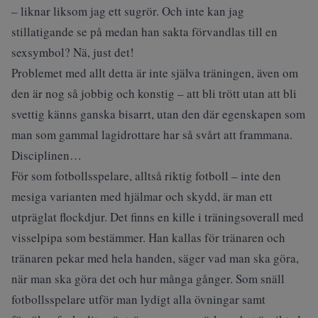
– liknar liksom jag ett sugrör. Och inte kan jag
stillatigande se på medan han sakta förvandlas till en
sexsymbol? Nä, just det!
Problemet med allt detta är inte själva träningen, även om
den är nog så jobbig och konstig – att bli trött utan att bli
svettig känns ganska bisarrt, utan den där egenskapen som
man som gammal lagidrottare har så svårt att frammana.
Disciplinen…
För som fotbollsspelare, alltså riktig fotboll – inte den
mesiga varianten med hjälmar och skydd, är man ett
utpräglat flockdjur. Det finns en kille i träningsoverall med
visselpipa som bestämmer. Han kallas för tränaren och
tränaren pekar med hela handen, säger vad man ska göra,
när man ska göra det och hur många gånger. Som snäll
fotbollsspelare utför man lydigt alla övningar samt