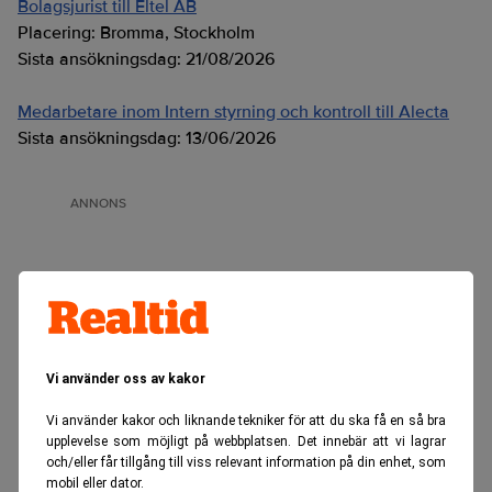
Bolagsjurist till Eltel AB
Placering:
Bromma, Stockholm
Sista ansökningsdag:
21/08/2026
Medarbetare inom Intern styrning och kontroll till Alecta
Sista ansökningsdag:
13/06/2026
ANNONS
Vi använder oss av kakor
Vi använder kakor och liknande tekniker för att du ska få en så bra
upplevelse som möjligt på webbplatsen. Det innebär att vi lagrar
och/eller får tillgång till viss relevant information på din enhet, som
mobil eller dator.