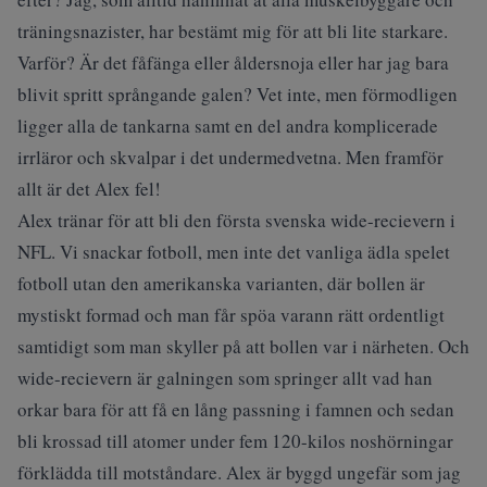
träningsnazister, har bestämt mig för att bli lite starkare.
Varför? Är det fåfänga eller åldersnoja eller har jag bara
blivit spritt språngande galen? Vet inte, men förmodligen
ligger alla de tankarna samt en del andra komplicerade
irrläror och skvalpar i det undermedvetna. Men framför
allt är det Alex fel!
Alex tränar för att bli den första svenska wide-recievern i
NFL. Vi snackar fotboll, men inte det vanliga ädla spelet
fotboll utan den amerikanska varianten, där bollen är
mystiskt formad och man får spöa varann rätt ordentligt
samtidigt som man skyller på att bollen var i närheten. Och
wide-recievern är galningen som springer allt vad han
orkar bara för att få en lång passning i famnen och sedan
bli krossad till atomer under fem 120-kilos noshörningar
förklädda till motståndare. Alex är byggd ungefär som jag