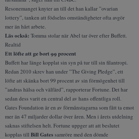
Resonemanget knyter an till det han kallar ”ovarian
lottery”, tanken att födselns omständigheter ofta avgör
mer än hårt arbete.
Läs också:
Tomma stolar när Abel tar över efter Buffett.
Realtid
Ett löfte att ge bort 99 procent
Buffett har länge kopplat sin syn på tur till sin filantropi.
Redan 2010 skrev han under ”The Giving Pledge”, ett
löfte att skänka bort 99 procent av sin förmögenhet till
”andras hälsa och välfärd”, rapporterar
Fortune
. Det har
sedan dess varit en central del av hans offentliga roll.
Gates Foundation är en av förmånstagarna som fått ta emot
mer än 47 miljarder dollar över åren. Men i årets utdelning
saknas stiftelsen helt. Fortune uppger att att beslutet
Bill Gates
kopplas till
samröre med den dömde