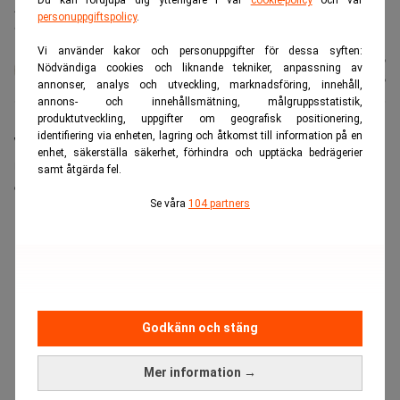
Affärsikonen Warren Buffett beskriver sin karriär som ett resultat
personuppgiftspolicy
.
av tillfälligheter. (Foto: Nati Harnik/AP/TT)
Vi använder kakor och personuppgifter för dessa syften:
Karin
Publicerad:
20 juli 2026
Nödvändiga cookies och liknande tekniker, anpassning av
Andersen
Uppdaterad:
21 juli 2026
annonser, analys och utveckling, marknadsföring, innehåll,
annons- och innehållsmätning, målgruppsstatistik,
produktutveckling, uppgifter om geografisk positionering,
identifiering via enheten, lagring och åtkomst till information på en
Warren Buffett fyller 96 nästa månad. I en intervju
enhet, säkerställa säkerhet, förhindra och upptäcka bedrägerier
med CNBC ser han tillbaka på sin investeringskarriär
samt åtgärda fel.
och beskriver den som ett resultat av tillfälligheter.
Se våra
104 partners
ANNONS
Godkänn och stäng
Mer information →