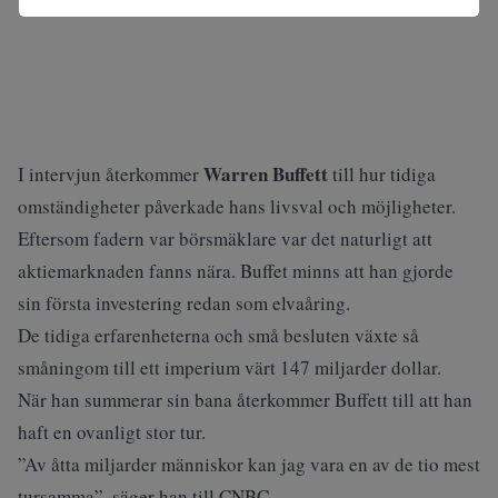
Warren Buffett
I intervjun återkommer
till hur tidiga
omständigheter påverkade hans livsval och möjligheter.
Eftersom fadern var börsmäklare var det naturligt att
aktiemarknaden fanns nära. Buffet minns att han gjorde
sin första investering redan som elvaåring.
De tidiga erfarenheterna och små besluten växte så
småningom till ett imperium värt 147 miljarder dollar.
När han summerar sin bana återkommer Buffett till att han
haft en ovanligt stor tur.
”Av åtta miljarder människor kan jag vara en av de tio mest
tursamma”, säger han till
CNBC
.