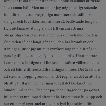
försöker fuska lite när tränarens uppmärksamhet är riktad
åt ett annat håll. Men nu finner jag mig plötsligt stående
framför en massa obegripliga maskiner och ställ med
stänger och blyvikter som alla ser så bedövande tunga ut.
Helt utelämnad åt mig själv. Helt ensam i denna
obegripliga värld av svällande muskler och midjebälten.
Och redan så här långt gånget, i den här krönikan och i
träningen, inser jag att mitt gymkort nog inte blir någon
genväg till någon slags fysisk metamorfos. Utan snarare
kanske bara är vägen till lite kondis, större välbefinnande
och ett bättre tillfredsställt träningssamvete. Det är lättare
att strunta i joggingrundan när det regnar än det är att låta
bli att gå till gymmet när man vet att det kostar ett par
hundra i månaden. Och när jag sedan ligger där på golvet,
fullständigt utpumpad efter att ha hissat tjugo kilo upp och
ner ett par gånger, tackar jag min lyckliga stjärna för att