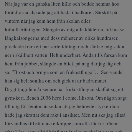
När jag var en ganska liten kille och bodde hemma hos
föräldrarna älskade jag att bada i badkaret. Särskilt på
vintern när jag kom hem från skolan eller
fotbollsträningen. Slängde av mig alla kläderna, inklusive
långkalsongerna med dess mönster av olika hundraser,
plockade fram ett par serietidningar och sänkte mig sakta
ner i skållhett vatten. Helt underbart. Ända tills farsan kom
hem från jobbet, slängde en blick på mig där jag låg och
sa: ”Bröst och bringa som en frukostflinga”… Sen vände
han sig helt sonika om och gick ut ur badrummet.
Drygt tjugofem år senare har frukostflingan skaffat sig ett
gym-kort. Beach 2006 here I come, liksom. Om någon sagt
till mig för femton år sedan att jag behövde styrketräna
hade jag skrattat dem rakt i ansiktet. Men nu ska jag alltså
förvandlas till ett muskelknippe som alla flickor trånar
efter? Jag, som alltid hånflinat åt alla muskelbyggare och