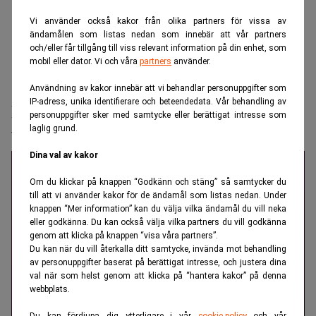
Vi använder också kakor från olika partners för vissa av
ändamålen som listas nedan som innebär att vår partners
och/eller får tillgång till viss relevant information på din enhet, som
mobil eller dator. Vi och våra
partners
använder.
Realtid.se
Makro
Användning av kakor innebär att vi behandlar personuppgifter som
IP-adress, unika identifierare och beteendedata. Vår behandling av
Buffett: ”Jag kan vara en av de tio mest
personuppgifter sker med samtycke eller berättigat intresse som
laglig grund.
tursamma”
Dina val av kakor
Om du klickar på knappen “Godkänn och stäng” så samtycker du
till att vi använder kakor för de ändamål som listas nedan. Under
knappen “Mer information” kan du välja vilka ändamål du vill neka
eller godkänna. Du kan också välja vilka partners du vill godkänna
genom att klicka på knappen “visa våra partners”.
Du kan när du vill återkalla ditt samtycke, invända mot behandling
av personuppgifter baserat på berättigat intresse, och justera dina
val när som helst genom att klicka på “hantera kakor” på denna
webbplats.
Du kan fördjupa dig ytterligare i vår
cookie-policy
och vår