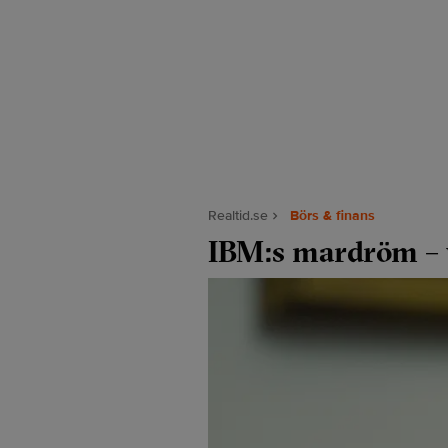
Realtid.se
Börs & finans
IBM:s mardröm – v