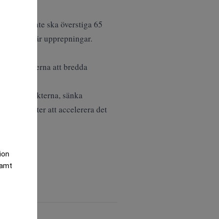
ngsgraden inte ska överstiga 65
sa tre mål är upprepningar.
 möjligheterna att bredda
ja hyresintäkterna, sänka
möjligheter att accelerera det
tion
samt