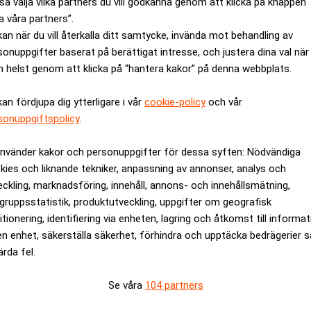
så välja vilka partners du vill godkänna genom att klicka på knappen
la ut 50 procent av förvaltningsresultatet efter skatt.
a våra partners”.
ningen på eget kapital ska över tid överstiga 10 procent, belåni
kan när du vill återkalla ditt samtycke, invända mot behandling av
sonuppgifter baserat på berättigat intresse, och justera dina val när
svärde och räntetäckningsgraden ska överstiga 1,5 gånger. Des
 helst genom att klicka på “hantera kakor” på denna webbplats.
nns begränsningar i belåningsgraden.
Nasdaq Stockholm är en kvalitetsstämpel samtidigt som det ökar
kan fördjupa dig ytterligare i vår
cookie-policy
och vår
ill återköp av aktier.
sonuppgiftspolicy
.
r att öka avkastningen från vår fastighetsportfölj genom att hö
använder kakor och personuppgifter för dessa syften: Nödvändiga
skapande hållbarhetsinvesteringar. Dagens beslut ger oss goda 
kies och liknande tekniker, anpassning av annonser, analys och
spännande resa, säger vd Ylva Sarby Westman.
eckling, marknadsföring, innehåll, annons- och innehållsmätning,
North Premier Growth Market sedan den 10 februari i år.
gruppsstatistik, produktutveckling, uppgifter om geografisk
itionering, identifiering via enheten, lagring och åtkomst till informa
rev är kostnadsfritt:
Prenumerera
en enhet, säkerställa säkerhet, förhindra och upptäcka bedrägerier 
ärda fel.
Se våra
104 partners