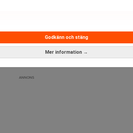
Godkänn och stäng
Medarbetare inom Intern styrni
Mer information →
Sista ansökningsdag:
13/06/
ANNONS