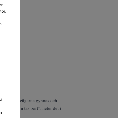
er
tor.
m
vi
ing att aktieägarna gynnas och
ingspolicyn tas bort”, heter det i
an