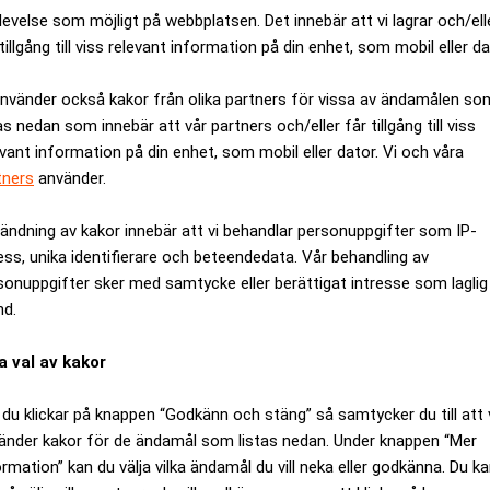
levelse som möjligt på webbplatsen. Det innebär att vi lagrar och/ell
tillgång till viss relevant information på din enhet, som mobil eller da
använder också kakor från olika partners för vissa av ändamålen so
as nedan som innebär att vår partners och/eller får tillgång till viss
evant information på din enhet, som mobil eller dator. Vi och våra
tners
använder.
ändning av kakor innebär att vi behandlar personuppgifter som IP-
ess, unika identifierare och beteendedata. Vår behandling av
sonuppgifter sker med samtycke eller berättigat intresse som laglig
nd.
a val av kakor
du klickar på knappen “Godkänn och stäng” så samtycker du till att 
ngar och bolagets investeringsbehov är det styrelsens uppfattn
änder kakor för de ändamål som listas nedan. Under knappen “Mer
 genom att vinster återinvesteras i verksamheten, varför utdeln
ormation” kan du välja vilka ändamål du vill neka eller godkänna. Du k