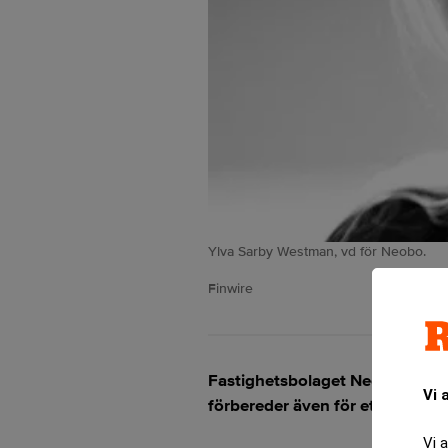
Ylva Sarby Westman, vd för Neobo.
Finwire
Fastighetsbolaget Neobo justerar
Vi 
förbereder även för ett listbyt
Vi 