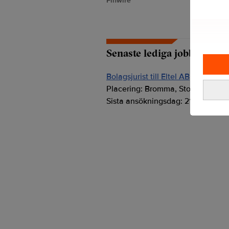
Finwire
Senaste lediga jobben
Bolagsjurist till Eltel AB
Placering:
Bromma, Stockholm
Sista ansökningsdag:
21/08/2026