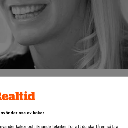
 sina finansiella mål och utdelningspolicy, vilket har beslu
använder oss av kakor
e till Nasdaq Stockholms huvudlista under 2024.
använder kakor och liknande tekniker för att du ska få en så bra
ANNONS