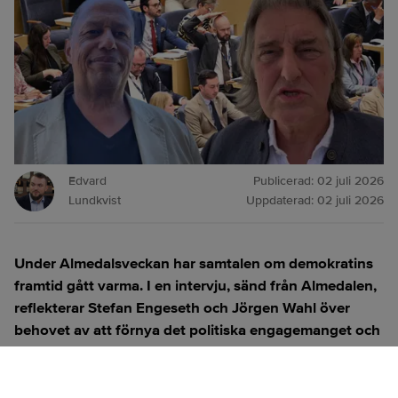
Edvard
Publicerad:
02 juli 2026
Lundkvist
Uppdaterad:
02 juli 2026
Under Almedalsveckan har samtalen om demokratins
framtid gått varma. I en intervju, sänd från Almedalen,
reflekterar Stefan Engeseth och Jörgen Wahl över
behovet av att förnya det politiska engagemanget och
hur modern teknik kan användas för att överbrygga
klyftan mellan medborgare och beslutsfattare.
Titta på
videosidan
för en ren videoupplevelse.