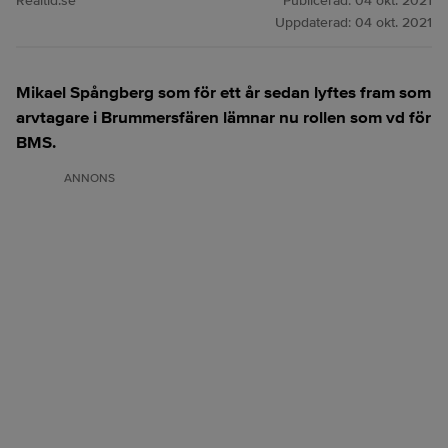
Realtid.se
Publicerad:
04 okt. 2021
Uppdaterad:
04 okt. 2021
Mikael Spångberg som för ett år sedan lyftes fram som
arvtagare i Brummersfären lämnar nu rollen som vd för
BMS.
ANNONS