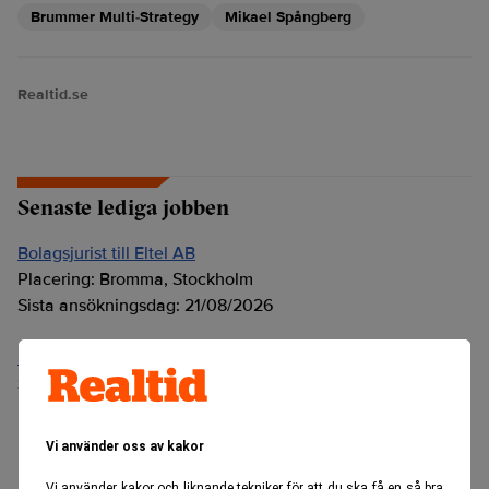
Brummer Multi-Strategy
Mikael Spångberg
Realtid.se
Senaste lediga jobben
Bolagsjurist till Eltel AB
Placering:
Bromma, Stockholm
Sista ansökningsdag:
21/08/2026
Medarbetare inom Intern styrning och kontroll till Alecta
Sista ansökningsdag:
13/06/2026
Vi använder oss av kakor
ANNONS
Vi använder kakor och liknande tekniker för att du ska få en så bra