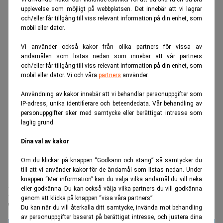
upplevelse som möjligt på webbplatsen. Det innebär att vi lagrar
och/eller får tillgång till viss relevant information på din enhet, som
mobil eller dator.
Vi använder också kakor från olika partners för vissa av
ändamålen som listas nedan som innebär att vår partners
och/eller får tillgång till viss relevant information på din enhet, som
mobil eller dator. Vi och våra
partners
använder.
Användning av kakor innebär att vi behandlar personuppgifter som
IP-adress, unika identifierare och beteendedata. Vår behandling av
personuppgifter sker med samtycke eller berättigat intresse som
laglig grund.
Dina val av kakor
Om du klickar på knappen “Godkänn och stäng” så samtycker du
till att vi använder kakor för de ändamål som listas nedan. Under
Realtid.se
Börs & finans
knappen “Mer information” kan du välja vilka ändamål du vill neka
Reportrar stäms – skrev om brister på
eller godkänna. Du kan också välja vilka partners du vill godkänna
genom att klicka på knappen “visa våra partners”.
Trumps lyxplan
Du kan när du vill återkalla ditt samtycke, invända mot behandling
av personuppgifter baserat på berättigat intresse, och justera dina