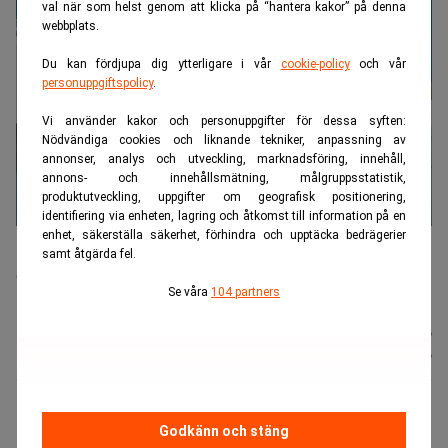
val när som helst genom att klicka på “hantera kakor” på denna
webbplats.
Du kan fördjupa dig ytterligare i vår
cookie-policy
och vår
personuppgiftspolicy
.
Vi använder kakor och personuppgifter för dessa syften:
Nödvändiga cookies och liknande tekniker, anpassning av
annonser, analys och utveckling, marknadsföring, innehåll,
annons- och innehållsmätning, målgruppsstatistik,
produktutveckling, uppgifter om geografisk positionering,
identifiering via enheten, lagring och åtkomst till information på en
Nya Air Force One, som Trump har fått i gåva från Qatar, ska ha
enhet, säkerställa säkerhet, förhindra och upptäcka bedrägerier
samt åtgärda fel.
renoverats för omkring 3,8 miljarder kronor. Gåvan har väckt etiska
och säkerhetsmässiga farhågor. Foto: Julia Demaree
Se våra
104 partners
Nikhinson/AP/TT
Nyhetsbyrån
Publicerad:
11 juli 2026
TT
Uppdaterad:
11 juli 2026
När president Trump åkte hem från Natomötet i
Godkänn och stäng