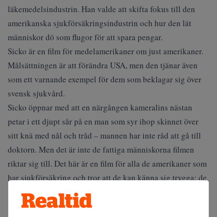
läkemedelsindustrin. Han valde att skifta fokus till den
amerikanska sjukförsäkringsindustrin och hur den lät
människor dö som flugor för att spara pengar.
Sicko är en film för medelamerikaner om just amerikaner.
Målsättningen är att förändra USA, men den tjänar även
som ett varnande exempel för dem som beklagar sig över
svensk sjukvård.
Sicko öppnar med att en närgången kameralins nästan
petar i ett djupt sår på en man som syr ihop skinnet över
sitt knä med nål och tråd – mannen har inte råd att gå till
doktorn. Men det är inte de fattiga människorna filmen
riktar sig till. Det här är en film för alla de amerikaner som
har sjukförsäkring och tror att de kan känna sig trygga; de
som bor i välskötta villaområden med två barn och en
hund.