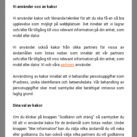
Och Sicko skrämmer den arbetande medelklassen på ett
Vi använder oss av kakor
sätt som kanske aldrig tidigare skett i en dokumentärfilm.
Med ett antal hjärtknipande exempel målar Moore upp en
Vi använder kakor och liknande tekniker för att du ska få en så bra
upplevelse som möjligt på webbplatsen. Det innebär att vi lagrar
bild av giriga försäkringsbolag som bara kan tjäna pengar
och/eller får tillgång till viss relevant information på din enhet, som
mobil eller dator.
om de slutar betala vårdkostnaderna för riktigt sjuka
patienter. Och han lyckas ruskigt väl.
Vi använder också kakor från olika partners för vissa av
ändamålen som listas nedan som innebär att vår partners
När en patient börjar bli för dyr för försäkringsbolagen
och/eller får tillgång till viss relevant information på din enhet, som
går de igenom patientens försäkringsansökan och tidigare
mobil eller dator. Vi och våra
partners
använder.
sjukdomar med lupp och hittar de minsta felaktighet i
Användning av kakor innebär att vi behandlar personuppgifter som
ansökan så dumpar bolaget patienten eller också höjer de
IP-adress, unika identifierare och beteendedata. Vår behandling av
personuppgifter sker med samtycke eller berättigat intresse som
premien till skyhöga nivåer.
laglig grund.
En av de mest dramatiska scenerna i Sicko kommer från en
Dina val av kakor
övervakningskamera som filmar en taxi som abrupt stannar
utanför ingången till ett center för hemlösa. En gammal
Om du klickar på knappen “Godkänn och stäng” så samtycker du
till att vi använder kakor för de ändamål som listas nedan. Under
förvirrad kvinna, klädd i sjukhusnattlinne, knuffas ut ur
knappen “Mer information” kan du välja vilka ändamål du vill neka
taxin. Hon börjar vandra längs trottaren och vet
eller godkänna. Du kan också välja vilka partners du vill godkänna