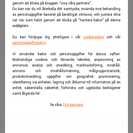
genom att klicka på knappen “visa våra partners”.
uppenbarligen inte var hon ska ta vägen.
Du kan när du vill återkalla ditt samtycke, invända mot behandling
Det är ytterligare ett sjukhus som dumpat en patient som
av personuppgifter baserat på berättigat intresse, och justera dina
val när som helst genom att klicka på “hantera kakor” på denna
inte kunde betala, får vi veta.
webbplats.
Ett annat avsnitt av filmen visar hur Moore åker båt med
Du kan fördjupa dig ytterligare i vår
cookie-policy
och vår
ett antal frivilliga hjälparbetare från 9/11 till Guantanamo
personuppgiftspolicy
.
och sedan till Kuba för att få sjukvård eftersom ingen vill
Vi använder kakor och personuppgifter för dessa syften:
betala för deras sjukdomar i USA. Moore begär med hjälp
Nödvändiga cookies och liknande tekniker, anpassning av
annonser, analys och utveckling, marknadsföring, innehåll,
av en megafon utanför Guantanamo att de ska få samma
annons- och innehållsmätning, målgruppsstatistik,
sjukvård som ”the evil-doers”. Sedan drar han vidare till
produktutveckling, uppgifter om geografisk positionering,
identifiering via enheten, lagring och åtkomst till information på en
Havanna där han får ett varmt mottagande och hans
enhet, säkerställa säkerhet, förhindra och upptäcka bedrägerier
sällskap upptäcker att mediciner som i USA kostar över
samt åtgärda fel.
hundra dollar här kostar bara några cent. Då börjar en av
Se våra
104 partners
amerikanerna att gråta.
ANNONS