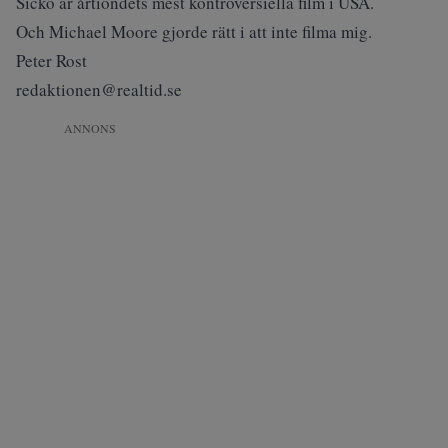
Sicko är årtiondets mest kontroversiella film i USA.
Och Michael Moore gjorde rätt i att inte filma mig.
Peter Rost
redaktionen@realtid.se
ANNONS