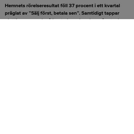
Hemnets rörelseresultat föll 37 procent i ett kvartal
präglat av ”Sälj först, betala sen”. Samtidigt tappar
plattformen mark på bostadsmarknaden, något vd
Jonas Gustafsson medger.
ANNONS