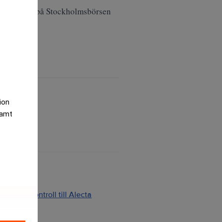
nde handeln på Stockholmsbörsen
tion
samt
ng och kontroll till Alecta
2026