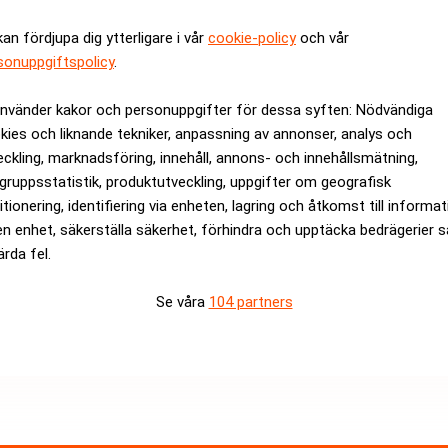
för marknaden. Sandviks aktie handlades ned något i den inleda
kan fördjupa dig ytterligare i vår
cookie-policy
och vår
sonuppgiftspolicy
.
använder kakor och personuppgifter för dessa syften: Nödvändiga
rev är kostnadsfritt:
Prenumerera
kies och liknande tekniker, anpassning av annonser, analys och
eckling, marknadsföring, innehåll, annons- och innehållsmätning,
gruppsstatistik, produktutveckling, uppgifter om geografisk
itionering, identifiering via enheten, lagring och åtkomst till informa
en enhet, säkerställa säkerhet, förhindra och upptäcka bedrägerier 
ärda fel.
Se våra
104 partners
Medarbetare inom Intern styrni
Sista ansökningsdag:
13/06/