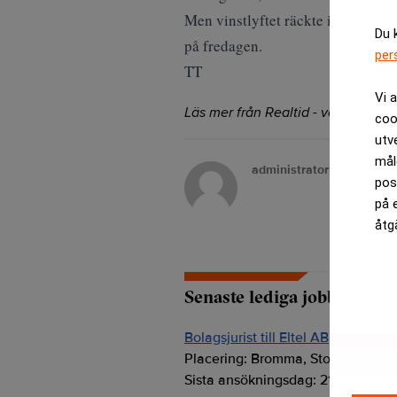
Men vinstlyftet räckte inte till 
Du 
på fredagen.
per
TT
Vi 
Läs mer från Realtid - vårt nyhetsb
coo
utv
mål
administrator
pos
på 
åtg
Senaste lediga jobben
Bolagsjurist till Eltel AB
Placering:
Bromma, Stockholm
Sista ansökningsdag:
21/08/2026