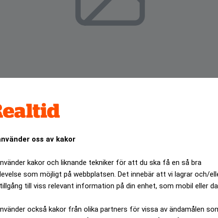
använder oss av kakor
använder kakor och liknande tekniker för att du ska få en så bra
visar en nettovinst på 1 073 miljoner kronor för det tredj
levelse som möjligt på webbplatsen. Det innebär att vi lagrar och/ell
od i fjol.
tillgång till viss relevant information på din enhet, som mobil eller da
ANNONS
använder också kakor från olika partners för vissa av ändamålen so