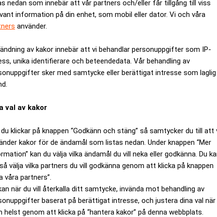
as nedan som innebär att vår partners och/eller får tillgång till viss
evant information på din enhet, som mobil eller dator. Vi och våra
tners
använder.
ändning av kakor innebär att vi behandlar personuppgifter som IP-
ess, unika identifierare och beteendedata. Vår behandling av
sonuppgifter sker med samtycke eller berättigat intresse som laglig
nd.
a val av kakor
du klickar på knappen “Godkänn och stäng” så samtycker du till att 
änder kakor för de ändamål som listas nedan. Under knappen “Mer
ormation” kan du välja vilka ändamål du vill neka eller godkänna. Du k
ljoner kronor från 11.520 miljoner förra året. Orderingången ö
så välja vilka partners du vill godkänna genom att klicka på knappen
a våra partners”.
t och koncernens marknadspositioner stärktes ytterligare. Efterfr
kan när du vill återkalla ditt samtycke, invända mot behandling av
ngen i Asien, Australien och Sydamerika ökade och aktiviteten 
sonuppgifter baserat på berättigat intresse, och justera dina val när
 helst genom att klicka på “hantera kakor” på denna webbplats.
och koncernchef Lars Pettersson i en kommentar i delårsrapport