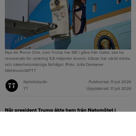
Nya Air Force One, som Trump har fått i gåva från Qatar, ska ha
renoverats för omkring 3,8 miljarder kronor. Gåvan har väckt etiska
och säkerhetsmässiga farhågor. Foto: Julia Demaree
Nikhinson/AP/TT
Nyhetsbyrån
Publicerad:
11 juli 2026
TT
Uppdaterad:
11 juli 2026
När president Trump åkte hem från Natomötet i
Ankara i veckan reste han med ett äldre Air Force
One-plan, inte det skänkta flygplan från Qatar som
han kom dit med.