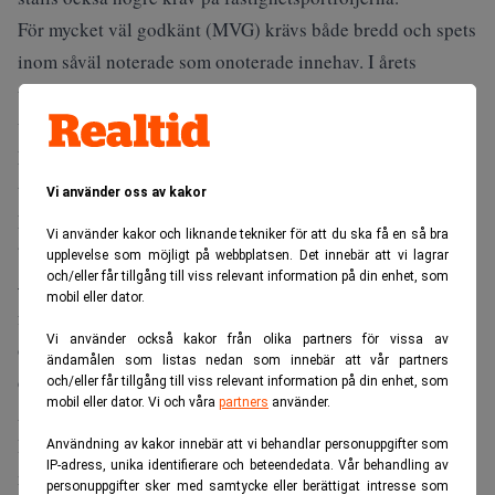
För mycket väl godkänt (MVG) krävs både bredd och spets
inom såväl noterade som onoterade innehav. I årets
upplaga är det bara SPP som når upp till kraven för mycket
väl godkänt inom traditionell försäkring. Länsförsäkringar
Liv seglar vid årets granskning upp från en nionde plats
till en delad andraplats tillsammans med KPA följt av
Vi använder oss av kakor
Folksam Liv och Nordea Liv & Pension, som alla får
Vi använder kakor och liknande tekniker för att du ska få en så bra
betyget väl godkänt.
upplevelse som möjligt på webbplatsen. Det innebär att vi lagrar
och/eller får tillgång till viss relevant information på din enhet, som
–SPP utmärker sig framför allt för hanteringen av
mobil eller dator.
fastighetportföljen, utifrån uppmätta energideklarationer
Vi använder också kakor från olika partners för vissa av
och miljömärkningar, samt för den höga lägstanivån för
ändamålen som listas nedan som innebär att vår partners
den noterade aktie- och ränteportföljen, säger Kaj Elfgren,
och/eller får tillgång till viss relevant information på din enhet, som
mobil eller dator. Vi och våra
partners
använder.
Analysansvarig Liv & Pension vid Max Matthiessen.
Inom fondförsäkring betygsätts bolagens fondutbud,
Användning av kakor innebär att vi behandlar personuppgifter som
IP-adress, unika identifierare och beteendedata. Vår behandling av
möjligheten för spararna att skapa hållbara fondportföljer
personuppgifter sker med samtycke eller berättigat intresse som