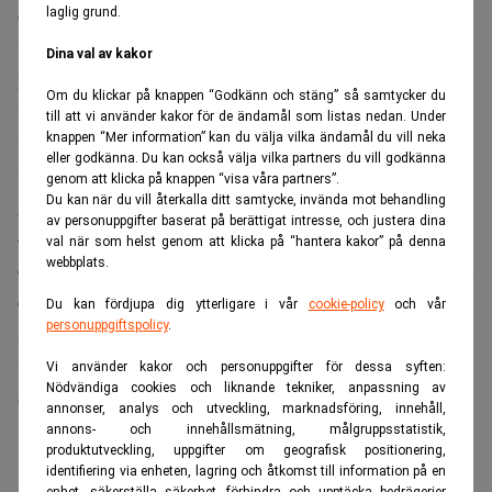
och utifrån vilka kriterier pensionsbolagen upphandlar
laglig grund.
fonder. Den guidning och information som erbjuds på
Dina val av kakor
pensionsbolagens hemsidor och fondtorg utvärderas även
Om du klickar på knappen “Godkänn och stäng” så samtycker du
utifrån spararens perspektiv. SPP når högst placering inom
till att vi använder kakor för de ändamål som listas nedan. Under
knappen “Mer information” kan du välja vilka ändamål du vill neka
fondförsäkring tätt följt av Folksam Liv och
eller godkänna. Du kan också välja vilka partners du vill godkänna
Handelsbanken Liv som alla får betyget mycket väl
genom att klicka på knappen “visa våra partners”.
Du kan när du vill återkalla ditt samtycke, invända mot behandling
godkänt.
av personuppgifter baserat på berättigat intresse, och justera dina
–Hållbarhetsnivån på fondtorgen är generellt hög och den
val när som helst genom att klicka på “hantera kakor” på denna
webbplats.
ökar från år till år. Glädjande uppnår merparten av bolagen
ett högre betyg, tack vare att de har ett väl utvalt och
Du kan fördjupa dig ytterligare i vår
cookie-policy
och vår
personuppgiftspolicy
.
användbart fondutbud samtidigt som att de gör det enkelt
för spararna att välja hållbart, säger Kaj Elfgren.
Vi använder kakor och personuppgifter för dessa syften:
Nödvändiga cookies och liknande tekniker, anpassning av
Skarmavbild_2020-11-30_kl._07.46.24.png
annonser, analys och utveckling, marknadsföring, innehåll,
annons- och innehållsmätning, målgruppsstatistik,
ANNONS
produktutveckling, uppgifter om geografisk positionering,
identifiering via enheten, lagring och åtkomst till information på en
enhet, säkerställa säkerhet, förhindra och upptäcka bedrägerier