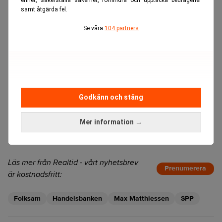
samt åtgärda fel.
Se våra
104 partners
Godkänn och stäng
Mer information →
Läs mer från Realtid - vårt nyhetsbrev
Prenumerera
är kostnadsfritt:
Folksam
Handelsbanken
Max Matthiessen
SPP