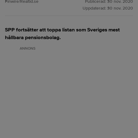
Finwire/Realtid.se
Publicerad:
30 nov. 2020
Uppdaterad:
30 nov. 2020
SPP fortsätter att toppa listan som Sveriges mest
hållbara pensionsbolag.
ANNONS