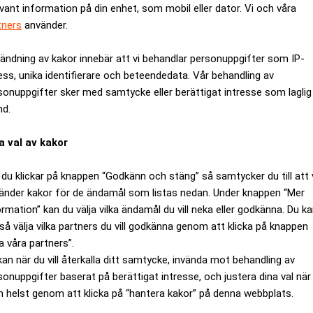
evant information på din enhet, som mobil eller dator. Vi och våra
tners
använder.
ändning av kakor innebär att vi behandlar personuppgifter som IP-
ess, unika identifierare och beteendedata. Vår behandling av
sonuppgifter sker med samtycke eller berättigat intresse som laglig
nd.
a val av kakor
du klickar på knappen “Godkänn och stäng” så samtycker du till att 
änder kakor för de ändamål som listas nedan. Under knappen “Mer
lkända Stockholmsadvokaterna Thomas Martinson och Johan Erikss
ormation” kan du välja vilka ändamål du vill neka eller godkänna. Du k
så välja vilka partners du vill godkänna genom att klicka på knappen
agens Juridik.
a våra partners”.
misshandel vid internatskolan Lundsberg vill försvaras av advo
kan när du vill återkalla ditt samtycke, invända mot behandling av
inson och Johan Eriksson som sina offentliga försvarare.
sonuppgifter baserat på berättigat intresse, och justera dina val när
nskemålen men JK säger alltså nej och har valt att överklaga d
 helst genom att klicka på “hantera kakor” på denna webbplats.
 stockholmsadvokaterna blir för höga eftersom det är 30 mil me