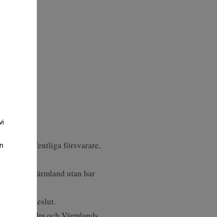
vi
on som offentliga försvarare,
an
kater från Värmland utan har
omstolens beslut.
llan Stockholm och Värmlands