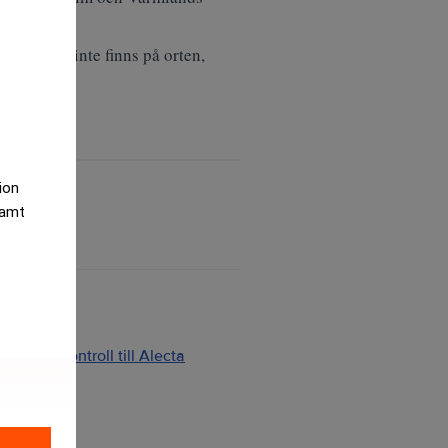
etens som inte finns på orten,
tion
samt
ng och kontroll till Alecta
2026