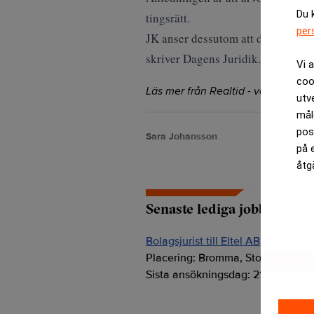
Du 
tingsrätt.
per
JK anser dessutom att det inte fin
skriver Dagens Juridik.
Vi 
coo
Läs mer från Realtid - vårt nyhetsb
utv
mål
pos
Sara Johansson
på 
åtg
Senaste lediga jobben
Bolagsjurist till Eltel AB
Placering:
Bromma, Stockholm
Sista ansökningsdag:
21/08/2026