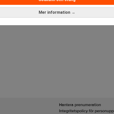
ANNONS
Mer information →
Hantera prenumeration
Integritetspolicy för personupp