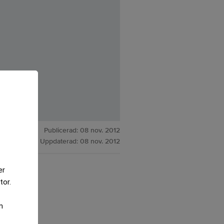
Publicerad:
08 nov. 2012
Uppdaterad:
08 nov. 2012
er
terna.
tor.
m