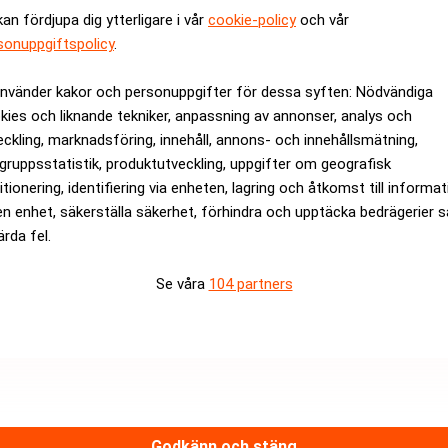
kan fördjupa dig ytterligare i vår
cookie-policy
och vår
sonuppgiftspolicy
.
ns särskilda skäl som till exempel att advokaten har specialkomp
använder kakor och personuppgifter för dessa syften: Nödvändiga
kies och liknande tekniker, anpassning av annonser, analys och
rev är kostnadsfritt:
Prenumerera
eckling, marknadsföring, innehåll, annons- och innehållsmätning,
gruppsstatistik, produktutveckling, uppgifter om geografisk
itionering, identifiering via enheten, lagring och åtkomst till informa
en enhet, säkerställa säkerhet, förhindra och upptäcka bedrägerier 
ärda fel.
Se våra
104 partners
Medarbetare inom Intern styrni
Sista ansökningsdag:
13/06/
Godkänn och stäng