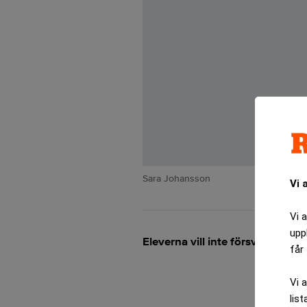
Sara Johansson
Vi 
Vi 
upp
Eleverna vill inte försvaras av
får 
Vi 
list