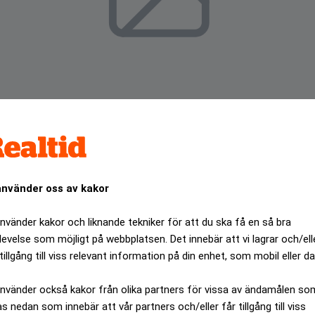
använder oss av kakor
använder kakor och liknande tekniker för att du ska få en så bra
levelse som möjligt på webbplatsen. Det innebär att vi lagrar och/ell
 Värmlandsadvokater men JK säger nej till Stockholmsadvoka
tillgång till viss relevant information på din enhet, som mobil eller da
ANNONS
använder också kakor från olika partners för vissa av ändamålen so
as nedan som innebär att vår partners och/eller får tillgång till viss