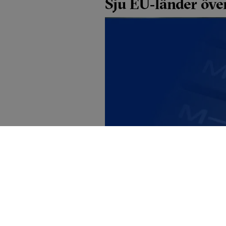
Sju EU‑länder öve