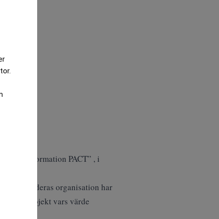
er
tor.
m
gital Transformation PACT” , i
 svarar att deras organisation har
 digitalt projekt vars värde