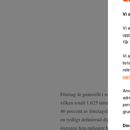
Vi 
Vi 
upp
får 
Vi 
list
rel
par
Anv
Företag är generellt i stort behov
adr
vilken totalt 1.625 internationella
per
46 procent av företagsledarna uppg
gru
en tydligt definierad digital strat
Din
översteg fem miljoner kronor.