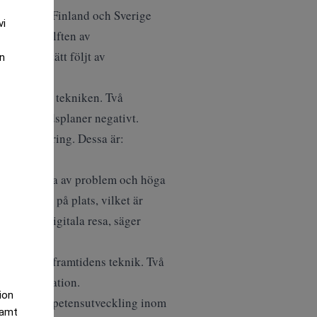
 bättre än Finland och Sverige
vi
rar över hälften av
procent) tätt följt av
an
den senaste tekniken. Två
tala framtidsplaner negativt.
sin förändring. Dessa är:
ortsatt tyngda av problem och höga
och teknik på plats, vilket är
jar sin digitala resa, säger
 att nyttja framtidens teknik. Två
l transformation.
tion
 tror att kompetensutveckling inom
samt