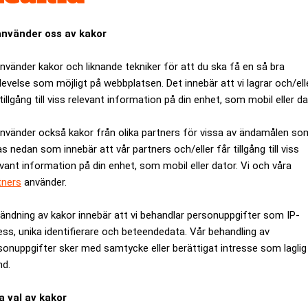
använder oss av kakor
använder kakor och liknande tekniker för att du ska få en så bra
levelse som möjligt på webbplatsen. Det innebär att vi lagrar och/ell
tillgång till viss relevant information på din enhet, som mobil eller da
använder också kakor från olika partners för vissa av ändamålen so
as nedan som innebär att vår partners och/eller får tillgång till viss
evant information på din enhet, som mobil eller dator. Vi och våra
tners
använder.
ändning av kakor innebär att vi behandlar personuppgifter som IP-
 av digital transformation, enligt Fujitsus undersökning ”The Di
ess, unika identifierare och beteendedata. Vår behandling av
 företagsledare deltagit.
sonuppgifter sker med samtycke eller berättigat intresse som laglig
er att de påbörjat ett digitalt förändringsprojekt och nio av tio
nd.
egi. Samtidigt uppger över 60 procent att de i förtid avvecklat ett
a val av kakor