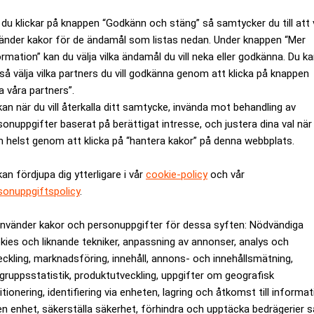
a (59 procent) är det enda land i undersökningen som presterar
du klickar på knappen “Godkänn och stäng” så samtycker du till att 
örda förändringsprojekt. Under de närmaste tolv månaderna plane
änder kakor för de ändamål som listas nedan. Under knappen “Mer
ätverkssäkerhetslösningar (52 procent) eller IOT-lösningar (51 
ormation” kan du välja vilka ändamål du vill neka eller godkänna. Du k
så välja vilka partners du vill godkänna genom att klicka på knappen
iciell intelligens (46 procent).
a våra partners”.
 transformation innebär dock mer än enbart en anpassning till 
kan när du vill återkalla ditt samtycke, invända mot behandling av
t kostnaden för misslyckade projekt har påverkat företagets digi
sonuppgifter baserat på berättigat intresse, och justera dina val när
yra kärnområden som företag behöver analysera innan de påbörjar 
 helst genom att klicka på “hantera kakor” på denna webbplats.
ion” och ”Technology” (PACT).
kan fördjupa dig ytterligare i vår
cookie-policy
och vår
kning inser behovet av digital transformation, är många projekt f
sonuppgiftspolicy
.
in digitala vision måste företag har rätt kompetens, partnerskap 
formation. Företag måste tänka i banorna av PACT innan de påbör
använder kakor och personuppgifter för dessa syften: Nödvändiga
u i EMEIA och Amerika
kies och liknande tekniker, anpassning av annonser, analys och
 av tio företagsledare är oroliga över sin organisations förmåga
eckling, marknadsföring, innehåll, annons- och innehållsmätning,
gruppsstatistik, produktutveckling, uppgifter om geografisk
de kommer att förlora kunder till konkurrenter på grund av digita
itionering, identifiering via enheten, lagring och åtkomst till informa
tydlig brist på digital kompetens inom företaget och 93 procent
en enhet, säkerställa säkerhet, förhindra och upptäcka bedrägerier 