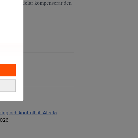
20 till stora delar kompenserar den
ng och kontroll till Alecta
2026