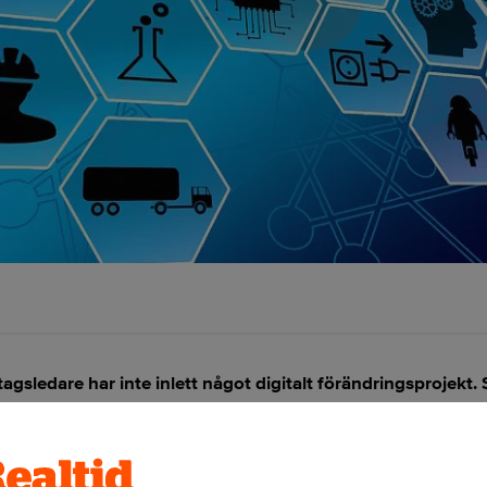
agsledare har inte inlett något digitalt förändringsprojekt.
 från Fujitsu.
ANNONS