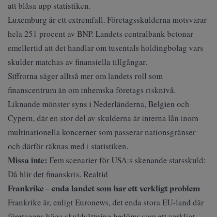
att blåsa upp statistiken.
Luxemburg är ett extremfall. Företagsskulderna motsvarar
hela 251 procent av BNP. Landets centralbank betonar
emellertid att det handlar om tusentals holdingbolag vars
skulder matchas av finansiella tillgångar.
Siffrorna säger alltså mer om landets roll som
finanscentrum än om inhemska företags risknivå.
Liknande mönster syns i Nederländerna, Belgien och
Cypern, där en stor del av skulderna är interna lån inom
multinationella koncerner som passerar nationsgränser
och därför räknas med i statistiken.
Missa inte:
Fem scenarier för USA:s skenande statsskuld:
Då blir det finanskris. Realtid
Frankrike – enda landet som har ett verkligt problem
Frankrike är, enligt
Euronews
, det enda stora EU‑land
där
företagens höga skuldsättning bedöms som ett verkligt