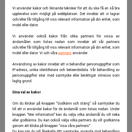
framtid gått varma. I en intervju, sänd från Almedalen,
Vi använder kakor och liknande tekniker för att du ska få en så bra
reflekterar Stefan Engeseth och Jörgen Wahl över
upplevelse som möjligt på webbplatsen. Det innebär att vi lagrar
och/eller får tillgång till viss relevant information på din enhet, som
behovet av att förnya det politiska engagemanget och
mobil eller dator.
hur modern teknik kan användas för att överbrygga
klyftan mellan medborgare och beslutsfattare.
Vi använder också kakor från olika partners för vissa av
Titta på
videosidan
för en ren videoupplevelse.
ändamålen som listas nedan som innebär att vår partners
och/eller får tillgång till viss relevant information på din enhet, som
mobil eller dator. Vi och våra
partners
använder.
ANNONS
Användning av kakor innebär att vi behandlar personuppgifter som
IP-adress, unika identifierare och beteendedata. Vår behandling av
personuppgifter sker med samtycke eller berättigat intresse som
laglig grund.
Dina val av kakor
Om du klickar på knappen “Godkänn och stäng” så samtycker du
till att vi använder kakor för de ändamål som listas nedan. Under
knappen “Mer information” kan du välja vilka ändamål du vill neka
eller godkänna. Du kan också välja vilka partners du vill godkänna
genom att klicka på knappen “visa våra partners”.
Du kan när du vill återkalla ditt samtycke, invända mot behandling