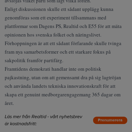
avslöjas vilket parti som lagt vilka löften.
Enligt diskussionen skulle ett sådant upplägg kunna
genomföras som ett experiment tillsammans med
plattformar som Dagens PS, Realtid och E55 för att mäta
opinionen hos svenska folket och näringslivet.
Förhoppningen är att ett sådant förfarande skulle tvinga
fram nya samarbetsformer och ett starkare fokus på
sakpolitik framför partifärg.
Framtidens demokrati handlar inte om politisk
pajkastning, utan om att gemensamt dra på sig lagtröjan
och använda landets tekniska innovationskraft för att
skapa ett genuint medborgarengagemang 365 dagar om
året.
Läs mer från Realtid - vårt nyhetsbrev
Prenumerera
är kostnadsfritt: