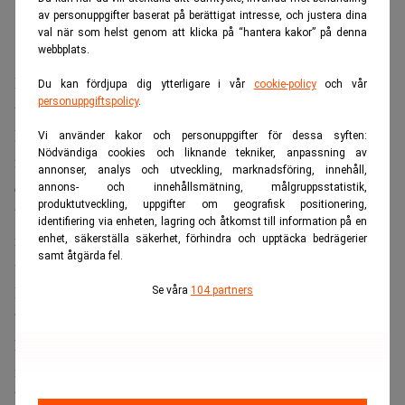
av personuppgifter baserat på berättigat intresse, och justera dina
val när som helst genom att klicka på “hantera kakor” på denna
webbplats.
Målet är att flytta fokus från kortsiktig ”influenserpolitik”
Du kan fördjupa dig ytterligare i vår
cookie-policy
och vår
personuppgiftspolicy
.
till långsiktig medborgardialog.
I takt med att det politiska engagemanget sjunker, lyfts
Vi använder kakor och personuppgifter för dessa syften:
Nödvändiga cookies och liknande tekniker, anpassning av
frågan om hur man återigen kan involvera medborgarna i
annonser, analys och utveckling, marknadsföring, innehåll,
Jörgen Wahl
den demokratiska processen.
betonar att
annons- och innehållsmätning, målgruppsstatistik,
produktutveckling, uppgifter om geografisk positionering,
besluten inte enbart kan fattas i ledningsrummen, utan att
identifiering via enheten, lagring och åtkomst till information på en
man måste lyssna på dem som faktiskt befinner sig i
enhet, säkerställa säkerhet, förhindra och upptäcka bedrägerier
samt åtgärda fel.
verksamheterna.
Det är inte politiken som gör skolorna bättre, vården
Se våra
104 partners
bättre. Det är proffsen. Det finns mycket erfarenhet och
kunskap inom polisen, inom sjukvården, inom
myndigheter. Vi behöver ta tillvara dem.
Wahl pekar på att medborgarna är proffs på sina egna liv