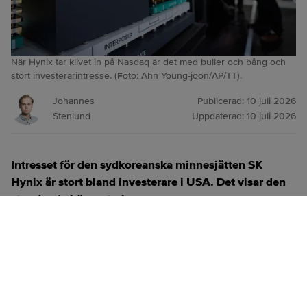
När Hynix tar klivet in på Nasdaq är det med buller och bång och
stort investerarintresse. (Foto: Ahn Young-joon/AP/TT).
Johannes
Publicerad:
10 juli 2026
Stenlund
Uppdaterad:
10 juli 2026
Intresset för den sydkoreanska minnesjätten SK
Hynix är stort bland investerare i USA. Det visar den
stundande börsnoteringen.
ANNONS