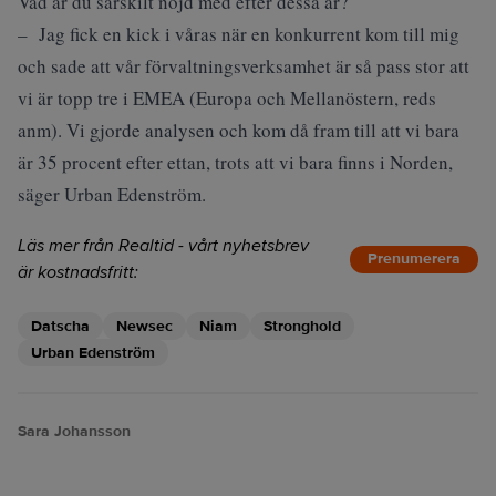
Vad är du särskilt nöjd med efter dessa år?
– Jag fick en kick i våras när en konkurrent kom till mig
och sade att vår förvaltningsverksamhet är så pass stor att
vi är topp tre i EMEA (Europa och Mellanöstern, reds
anm). Vi gjorde analysen och kom då fram till att vi bara
är 35 procent efter ettan, trots att vi bara finns i Norden,
säger Urban Edenström.
Läs mer från Realtid - vårt nyhetsbrev
Prenumerera
är kostnadsfritt:
Datscha
Newsec
Niam
Stronghold
Urban Edenström
Sara Johansson