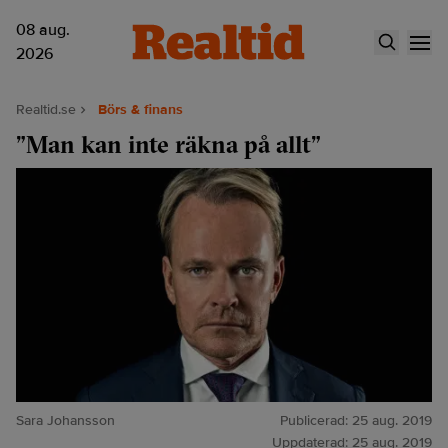
08 aug.
2026
Realtid.se
Börs & finans
”Man kan inte räkna på allt”
Sara Johansson
Publicerad:
25 aug. 2019
Uppdaterad:
25 aug. 2019