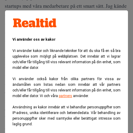
startups med våra medarbetare på ett smart sätt. Jag kände
att detta är rätt.
Stronghold Innovation Lab är en mötesarena för
startupföretag och storföretag. Han hade vid uppstarten
svårt att motivera varför bolagen under Stronghold skulle
Vi använder oss av kakor
satsa pengar på detta men hans intuition sade att det var
Vi använder kakor och liknande tekniker för att du ska få en så bra
rätt och pengarna till uppstarten togs istället centralt.
upplevelse som möjligt på webbplatsen. Det innebär att vi lagrar
och/eller får tillgång till viss relevant information på din enhet, som
Börsnoteringen som aldrig blev av
mobil eller dator.
Stronghold undersökte möjligheterna om en börsnotering
Vi använder också kakor från olika partners för vissa av
år 2006, men den genomfördes aldrig.
ändamålen som listas nedan som innebär att vår partners
och/eller får tillgång till viss relevant information på din enhet, som
– Vi tog fram beslutsunderlag men bestämde oss för att vi
mobil eller dator. Vi och våra
partners
använder.
inte ville påbörja någon process.
Användning av kakor innebär att vi behandlar personuppgifter som
– Personligen var jag inte så förtjust i tanken på
IP-adress, unika identifierare och beteendedata. Vår behandling av
börsnotering men det var andra i styrelsen som ville
personuppgifter sker med samtycke eller berättigat intresse som
laglig grund.
genomföra detta. Vi jobbade igenom detta ordentligt och