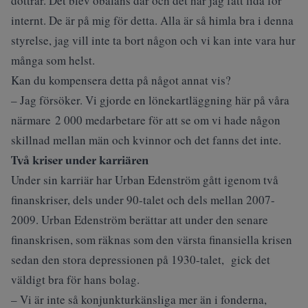
döttrar. Det blev obalans där och det har jag fått lida för
internt. De är på mig för detta. Alla är så himla bra i denna
styrelse, jag vill inte ta bort någon och vi kan inte vara hur
många som helst.
Kan du kompensera detta på något annat vis?
– Jag försöker. Vi gjorde en lönekartläggning här på våra
närmare 2 000 medarbetare för att se om vi hade någon
skillnad mellan män och kvinnor och det fanns det inte.
Två kriser under karriären
Under sin karriär har Urban Edenström gått igenom två
finanskriser, dels under 90-talet och dels mellan 2007-
2009. Urban Edenström berättar att under den senare
finanskrisen, som räknas som den värsta finansiella krisen
sedan den stora depressionen på 1930-talet, gick det
väldigt bra för hans bolag.
– Vi är inte så konjunkturkänsliga mer än i fonderna,