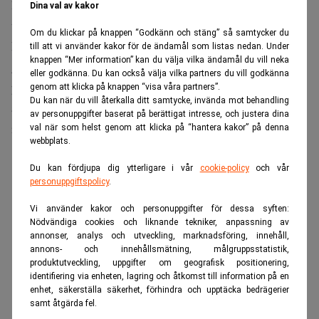
låg på tur för att göra något men vi valde att finasiera
Dina val av kakor
verksamheten på annat sätt.
Om du klickar på knappen “Godkänn och stäng” så samtycker du
Han berättar hur han i juni 2006 förberedde Stronghold
till att vi använder kakor för de ändamål som listas nedan. Under
knappen “Mer information” kan du välja vilka ändamål du vill neka
genom att bygga upp ”en fantastisk styrelse”. Men
eller godkänna. Du kan också välja vilka partners du vill godkänna
processen skulle ske snabbt eftersom börsreglerna säger
genom att klicka på knappen “visa våra partners”.
Du kan när du vill återkalla ditt samtycke, invända mot behandling
att sittande styrelse ska haft sina positioner i sex månader
av personuppgifter baserat på berättigat intresse, och justera dina
innan notering.
val när som helst genom att klicka på “hantera kakor” på denna
webbplats.
ANNONS
Du kan fördjupa dig ytterligare i vår
cookie-policy
och vår
personuppgiftspolicy
.
Vi använder kakor och personuppgifter för dessa syften:
Nödvändiga cookies och liknande tekniker, anpassning av
annonser, analys och utveckling, marknadsföring, innehåll,
annons- och innehållsmätning, målgruppsstatistik,
produktutveckling, uppgifter om geografisk positionering,
identifiering via enheten, lagring och åtkomst till information på en
enhet, säkerställa säkerhet, förhindra och upptäcka bedrägerier
samt åtgärda fel.