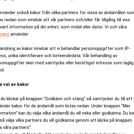
använder också kakor från olika partners för vissa av ändamålen so
as nedan som innebär att vår partners och/eller får tillgång till viss
evant information på din enhet, som mobil eller dator. Vi och våra
tners
använder.
ändning av kakor innebär att vi behandlar personuppgifter som IP-
ess, unika identifierare och beteendedata. Vår behandling av
sonuppgifter sker med samtycke eller berättigat intresse som laglig
nd.
a val av kakor
trollerat Formel 1-cirkusen genom en minoritetspost i Formula 
rättigheterna kring Formel 1.
du klickar på knappen “Godkänn och stäng” så samtycker du till att 
änder kakor för de ändamål som listas nedan. Under knappen “Mer
 Bernie Ecclestone för att inte ge dem den representation i st
ormation” kan du välja vilka ändamål du vill neka eller godkänna. Du k
så välja vilka partners du vill godkänna genom att klicka på knappen
Bayrische Landesbank äger 75 procent av FOH. Andelar som som
a våra partners”.
Kirsh gick i konkurs.