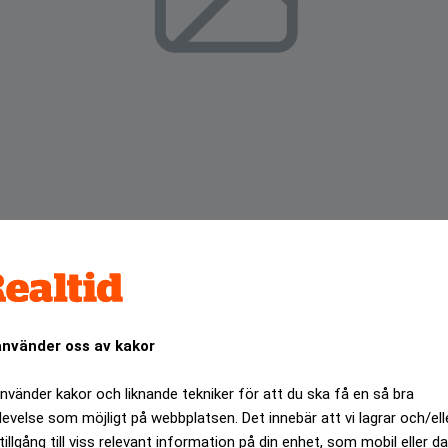
använder oss av kakor
 kontrollen över Formel1 i en kamp med majoritetsägarna, so
ANNONS
använder kakor och liknande tekniker för att du ska få en så bra
levelse som möjligt på webbplatsen. Det innebär att vi lagrar och/ell
tillgång till viss relevant information på din enhet, som mobil eller da