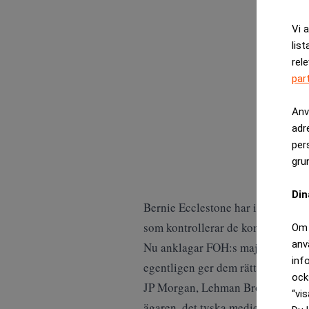
Vi 
list
rel
par
Anv
adr
per
gru
Din
Bernie Ecclestone har i 20 år kon
som kontrollerar de kommersiella 
Om 
anv
Nu anklagar FOH:s majoritetsägare
inf
egentligen ger dem rätt till.
ock
JP Morgan, Lehman Brothers och 
“vis
ägaren, det tyska medieföretaget 