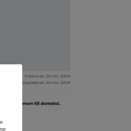
Publicerad:
24 nov. 2004
Uppdaterad:
24 nov. 2004
m nu tar honom till domstol.
er
tor.