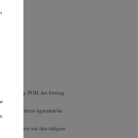
m
One Holding, FOH, det företag
vi
yrelsen som deras ägarandelar
an
 de tog över när den tidigare