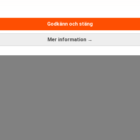
Medarbetare inom Intern styrni
Godkänn och stäng
Sista ansökningsdag:
13/06/
Mer information →
ANNONS