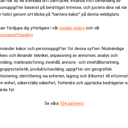
kan när du vill återkalla ditt samtycke, invända mot behandling av
ambino äger 25 procent av FOH. Trots den relativt lilla andele
sonuppgifter baserat på berättigat intresse, och justera dina val när
 helst genom att klicka på “hantera kakor” på denna webbplats.
isk domstol att ge dem kontroll över bolaget. Enligt Financial Ti
kan fördjupa dig ytterligare i vår
cookie-policy
och vår
sonuppgiftspolicy
.
ontroll över Formel1 under det tidiga 80-talet genom att övert
 om sändningsrättigheterna. Genom sin kontroll av sporten har 
använder kakor och personuppgifter för dessa syften: Nödvändiga
kies och liknande tekniker, anpassning av annonser, analys och
eckling, marknadsföring, innehåll, annons- och innehållsmätning,
gruppsstatistik, produktutveckling, uppgifter om geografisk
rev är kostnadsfritt:
Prenumerera
itionering, identifiering via enheten, lagring och åtkomst till informa
en enhet, säkerställa säkerhet, förhindra och upptäcka bedrägerier 
ärda fel.
Se våra
104 partners