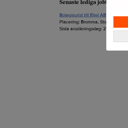
Senaste lediga jobben
Bolagsjurist till Eltel AB
Placering:
Bromma, Stockholm
Sista ansökningsdag:
21/08/2026