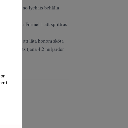
n har Bambino lyckats behålla
mes riskerar Formel 1 att splittras
ala teamen att låta honom sköta
han lyckats tjäna 4,2 miljarder
tion
samt