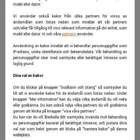
mobil eller dator.
används mest. Hela 99 procent har tillgång till internet och
1.3 miljoner kunder använder dagligen online-banker och
Vi använder också kakor från olika partners för vissa av
ändamålen som listas nedan som innebär att vår partners
sköter sina betalningar via dator eller mobil, säger
och/eller får tillgång till viss relevant information på din enhet, som
Sylvestre Thenor, Head of Expansion på Zimpler.
mobil eller dator. Vi och våra
partners
använder.
Zimpler gjorde 2021 till sitt bästa år hittills med en ökad
Användning av kakor innebär att vi behandlar personuppgifter som
omsättning på 134 procent och en ökning av transaktioner
IP-adress, unika identifierare och beteendedata. Vår behandling av
personuppgifter sker med samtycke eller berättigat intresse som
med 176 procent jämfört med året innan. Antalet
laglig grund.
nyanställningar ökade under samma period med över 200
Dina val av kakor
procent och bara sedan början av 2022 har företaget
anställt 59 nya medarbetare. Norge blir Zimplers åttonde
Om du klickar på knappen “Godkänn och stäng” så samtycker du
till att vi använder kakor för de ändamål som listas nedan. Under
marknad och planen framåt är att fortsätta växa och
knappen “Mer information” kan du välja vilka ändamål du vill neka
expandera i samma takt.
eller godkänna. Du kan också välja vilka partners du vill godkänna
genom att klicka på knappen “visa våra partners”.
– Vi lever i en osäker tid där många fintech-företag och
Du kan när du vill återkalla ditt samtycke, invända mot behandling
andra aktörer gör neddragningar och stramar åt sin
av personuppgifter baserat på berättigat intresse, och justera dina
val när som helst genom att klicka på “hantera kakor” på denna
verksamhet. Vi ser dock en fortsatt stark tillväxt och har
webbplats.