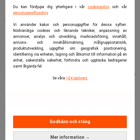
inga planer på att sakta ner vår expansion – tvärtom tittar
Du kan fördjupa dig ytterligare i vår
cookie-policy
och vår
vi på nya marknader och planerar att utöka vår verksamhet
personuppgiftspolicy
.
den kommande perioden. Vi räknar med att fortsatt behöva
Vi använder kakor och personuppgifter för dessa syften:
anställa i genomsnitt tio nya medarbetare i månaden för att
Nödvändiga cookies och liknande tekniker, anpassning av
annonser, analys och utveckling, marknadsföring, innehåll,
kunna fortsätta växa och expandera enligt plan. Vi räknar
annons- och innehållsmätning, målgruppsstatistik,
också med att ha flertalet kunder i Norge innan årets slut,
produktutveckling, uppgifter om geografisk positionering,
identifiering via enheten, lagring och åtkomst till information på en
säger Johan Strand, vd för Zimpler.
enhet, säkerställa säkerhet, förhindra och upptäcka bedrägerier
samt åtgärda fel.
Läs mer från Realtid - vårt nyhetsbrev
Prenumerera
är kostnadsfritt:
Se våra
104 partners
Expansion
Fintech
Norge
Zimpler
Finwire
Godkänn och stäng
Mer information →