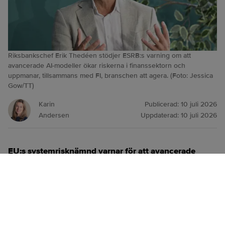
Riksbankschef Erik Thedéen stödjer ESRB:s varning om att
avancerade AI‑modeller ökar riskerna i finanssektorn och
uppmanar, tillsammans med FI, branschen att agera. (Foto: Jessica
Gow/TT)
Karin
Publicerad:
10 juli 2026
Andersen
Uppdaterad:
10 juli 2026
EU:s systemrisknämnd varnar för att avancerade
AI‑modeller ökar cyberriskerna i finanssektorn.
Finansinspektionen och Riksbanken uppmanar
svenska företag att stärka sin motståndskraft.
ANNONS