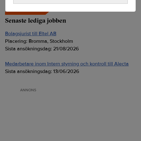
Senaste lediga jobben
Bolagsjurist till Eltel AB
Placering:
Bromma, Stockholm
Sista ansökningsdag:
21/08/2026
Medarbetare inom Intern styrning och kontroll till Alecta
Sista ansökningsdag:
13/06/2026
ANNONS